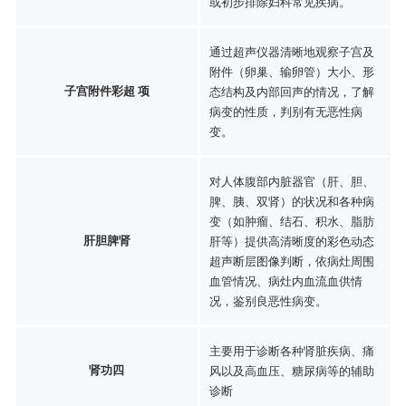
或初步排除妇科常见疾病。
通过超声仪器清晰地观察子宫及
附件（卵巢、输卵管）大小、形
子宫附件彩超 项
态结构及内部回声的情况，了解
病变的性质，判别有无恶性病
变。
对人体腹部内脏器官（肝、胆、
脾、胰、双肾）的状况和各种病
变（如肿瘤、结石、积水、脂肪
肝胆脾肾
肝等）提供高清晰度的彩色动态
超声断层图像判断，依病灶周围
血管情况、病灶内血流血供情
况，鉴别良恶性病变。
主要用于诊断各种肾脏疾病、痛
肾功四
风以及高血压、糖尿病等的辅助
诊断