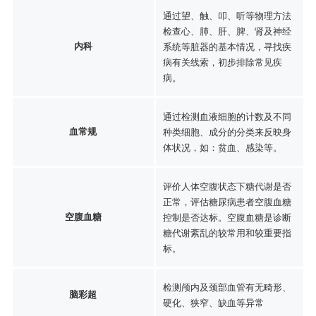
通过望、触、叩、听等物理方法
检查心、肺、肝、脾、肾及神经
内科
系统等脏器的基本情况，寻找疾
病有关线索，初步排除常见疾
病。
通过检测血液细胞的计数及不同
血常规
种类细胞、成分的分类来反映身
体状况，如：贫血、感染等。
评价人体空腹状态下糖代谢是否
正常，评估糖尿病患者空腹血糖
空腹血糖
控制是否达标。空腹血糖是诊断
糖代谢紊乱的较常用和较重要指
标。
检测颅内及颈部血管有无畸形、
脑彩超
硬化、狭窄、缺血等异常