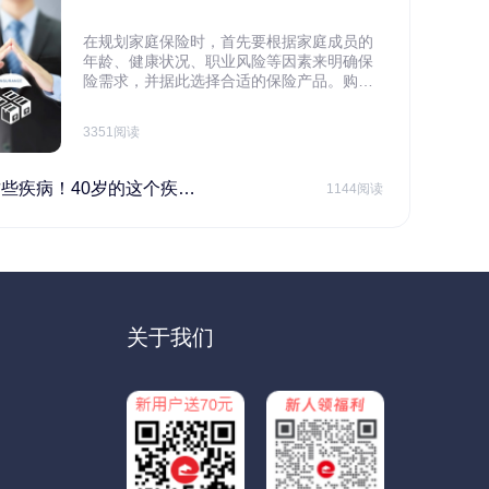
在规划家庭保险时，首先要根据家庭成员的
年龄、健康状况、职业风险等因素来明确保
险需求，并据此选择合适的保险产品。购买
保险应基于实际需求，选择不同的险种，避
免盲目投保。在预算有限的情况下，应合理
3351阅读
规划家庭财务预算，确保保险费用不会对家
庭日常开支造成压力，建议优先为家庭的主
要经济支柱投保。
40岁的这个疾病最需要注意！
1144阅读
关于我们