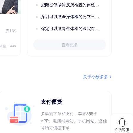
咸阳提供肠胃疾病检查的体检套餐有哪些？体检机构有哪些选择？如何预约？
深圳可以做全身体检的公立三甲医院及体检套餐汇总
2022定制C套餐 女未婚
女性
保定可以做青年体检的医院有哪些？有哪些套餐可以选择？
房山区
秦皇岛市第一医院体检中心
北戴河区
7
1709.40
查看更多
￥
销量：999
￥
销量：999
＋加入对比
关于小易多多
支付便捷
多渠道下单和支付，苹果&安卓
APP、电脑端网站、手机网站、微信
号均可便捷下单
在线客服