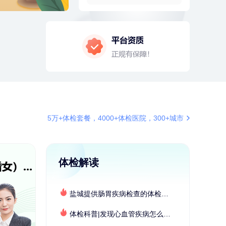
4分钟前
周**
197xxxx4928
购买了BP3颈椎热敷枕
4分钟前
罗**
198xxxx8341
购买了美的体重秤 MO-CW5 白色
6分钟前
孙**
189xxxx6435
成功预约了商务应酬体检（男）
6分钟前
叶**
158xxxx9676
成功预约了女性防癌筛查套餐
7分钟前
何*
196xxxx0519
5万+体检套餐，4000+体检医院，300+城市
购买了K3颈椎按摩仪（浅灰色）
7分钟前
黎**
196xxxx9643
购买了厨房家用多功能不锈钢刀具
体检解读
六件套装
刚刚
林**
159xxxx3545
成功预约糖尿病强化体检套餐
盐城提供肠胃疾病检查的体检套餐有哪些？体检机构有哪些选择？如何预约？
刚刚
林**
159xxxx3545
成功预约糖尿病强化体检套餐
体检科普|发现心血管疾病怎么办？