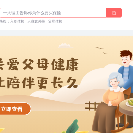
体检前能吃药吗？
十大理由告诉你为什么要买保险
热搜：
入职体检在线预约
入职体检
人身意外险
父母体检