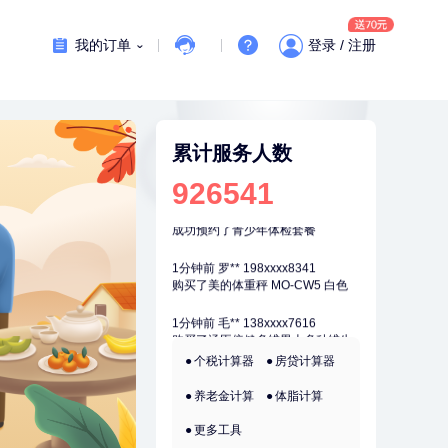
刚刚
林**
159xxxx3545
成功预约糖尿病强化体检套餐
我的订单
登录 / 注册
刚刚
林**
159xxxx3545
成功预约糖尿病强化体检套餐
刚刚
莫**
137xxxx3241
成功预约了青少年体检套餐
累计服务人数
926541
刚刚
莫**
137xxxx3241
成功预约了青少年体检套餐
1分钟前
罗**
198xxxx8341
购买了美的体重秤 MO-CW5 白色
1分钟前
毛**
138xxxx7616
购买了汤臣倍健多维男士多种维生
素矿物质片1.5g*60片*2瓶
2分钟前
叶**
158xxxx9676
个税计算器
房贷计算器
成功预约了女性防癌筛查套餐
养老金计算
体脂计算
2分钟前
郑**
136xxxx9530
成功预约了脑血管系统套餐
更多工具