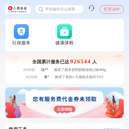
瓶
入职体检在线预约
7分钟前
林**
购买了小熊电烤箱 DKX-F10M6
甲状腺癌怎么筛查
打开APP
刚刚
郑**
成功预约了脑血管系统套餐
刚刚
郑**
成功预约了脑血管系统套餐
刚刚
王**
成功预约了企业招工体检套餐
刚刚
王**
成功预约了企业招工体检套餐
1分钟前
周**
购买了BP3颈椎热敷枕
社保服务
健康体检
1分钟前
姜**
购买了五常稻花香2号大米
2分钟前
姜**
成功预约了女性VIP体检套餐
2分钟前
李**
成功预约了老年女性体检套餐
926544
全国累计服务已达
人
4分钟前
陆**
购买了固本堂阿胶糕传统口味400g
4分钟前
潘*
购买了美的1.5L电热水壶HJ1522
6分钟前
赵**
成功预约青春体检卡（女）
6分钟前
张**
成功预约糖尿病强化体检套餐
7分钟前
毛**
购买了汤臣倍健多维男士多种维生素矿物质片1.5g*60片*2
瓶
7分钟前
林**
购买了小熊电烤箱 DKX-F10M6
刚刚
郑**
成功预约了脑血管系统套餐
刚刚
郑**
成功预约了脑血管系统套餐