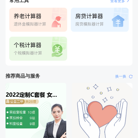
常用工具
查看更多
刚刚
林**
购买了宁安堡新疆无核红枣干150g*2
推荐商品与服务
换一换