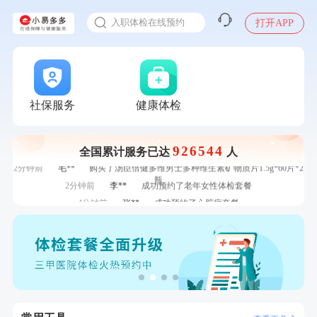
感染人偏肺病毒就会得肺炎吗
7分钟前
林**
成功预约糖尿病强化体检套餐
入职体检在线预约
打开APP
7分钟前
林**
购买了小熊电烤箱 DKX-F10M6
甲状腺癌怎么筛查
刚刚
林**
购买了宁安堡新疆无核红枣干150g*2
刚刚
林**
购买了宁安堡新疆无核红枣干150g*2
刚刚
王**
成功预约了企业招工体检套餐
社保服务
健康体检
刚刚
王**
成功预约了企业招工体检套餐
1分钟前
赵**
成功预约青春体检卡（女）
1分钟前
姜**
购买了五常稻花香2号大米
926544
全国累计服务已达
人
2分钟前
毛**
购买了汤臣倍健多维男士多种维生素矿物质片1.5g*60片*2
瓶
2分钟前
李**
成功预约了老年女性体检套餐
4分钟前
张**
成功预约了心脏病套餐
4分钟前
潘*
购买了美的1.5L电热水壶HJ1522
6分钟前
何*
购买了K3颈椎按摩仪（浅灰色）
6分钟前
张**
成功预约糖尿病强化体检套餐
7分钟前
林**
成功预约糖尿病强化体检套餐
7分钟前
林**
购买了小熊电烤箱 DKX-F10M6
刚刚
林**
购买了宁安堡新疆无核红枣干150g*2