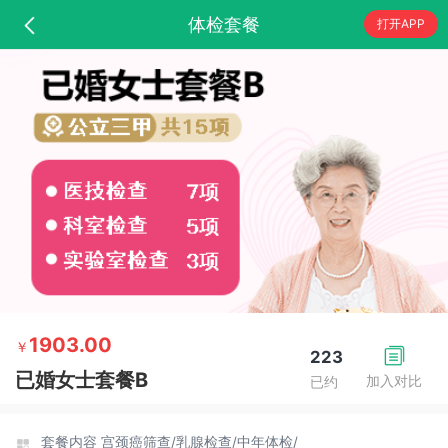
体检套餐
打开APP
1903.00
￥
223
已婚女士套餐B
加入对比
已约
套餐内容
宫颈癌筛查/
乳腺检查/
中年体检/