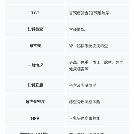
TCT
宫颈癌筛查(宫颈细胞学)
妇科检查
宫颈情况
尿常规
肾、泌尿系统疾病筛查
身高、体重、血压、脉搏、建立
一般情况
健康档案等
妇科彩超
子宫及卵巢情况
超声骨密度
筛查骨质疏松风险
HPV
人乳头瘤病毒检测