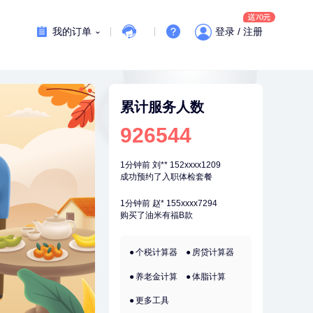
刚刚
毛**
138xxxx7616
购买了汤臣倍健多维男士多种维生
我的订单
登录 / 注册
素矿物质片1.5g*60片*2瓶
刚刚
毛**
138xxxx7616
购买了汤臣倍健多维男士多种维生
素矿物质片1.5g*60片*2瓶
刚刚
黄**
156xxxx9066
成功预约了中老年套餐
累计服务人数
刚刚
黄**
156xxxx9066
926544
成功预约了中老年套餐
1分钟前
刘**
152xxxx1209
成功预约了入职体检套餐
1分钟前
赵*
155xxxx7294
购买了油米有福B款
2分钟前
王*
172xxxx6239
个税计算器
房贷计算器
购买了公牛环球旅行转换器—L07
养老金计算
体脂计算
2分钟前
林**
134xxxx5611
成功预约了女性健康套餐二档
更多工具