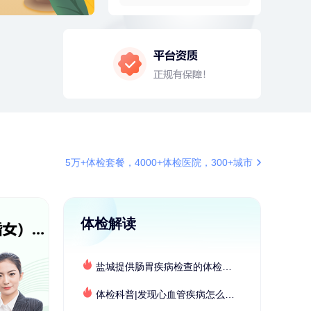
4分钟前
张**
134xxxx4350
成功预约了心脏病套餐
4分钟前
林**
149xxxx8299
购买了小熊电烤箱 DKX-F10M6
6分钟前
黎**
196xxxx9643
购买了厨房家用多功能不锈钢刀具
六件套装
6分钟前
叶**
159xxxx4361
成功预约了男性婚前体检基础套餐
7分钟前
叶**
159xxxx4361
5万+体检套餐，4000+体检医院，300+城市
成功预约了男性婚前体检基础套餐
7分钟前
戴*
178xxxx6010
购买了便携式手持小风扇
体检解读
刚刚
毛**
138xxxx7616
购买了汤臣倍健多维男士多种维生
素矿物质片1.5g*60片*2瓶
盐城提供肠胃疾病检查的体检套餐有哪些？体检机构有哪些选择？如何预约？
刚刚
毛**
138xxxx7616
购买了汤臣倍健多维男士多种维生
体检科普|发现心血管疾病怎么办？
素矿物质片1.5g*60片*2瓶