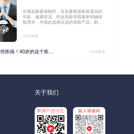
在规划家庭保险时，首先要根据家庭成员的
年龄、健康状况、职业风险等因素来明确保
险需求，并据此选择合适的保险产品。购买
保险应基于实际需求，选择不同的险种，避
免盲目投保。在预算有限的情况下，应合理
3351阅读
规划家庭财务预算，确保保险费用不会对家
庭日常开支造成压力，建议优先为家庭的主
要经济支柱投保。
40岁的这个疾病最需要注意！
1144阅读
关于我们