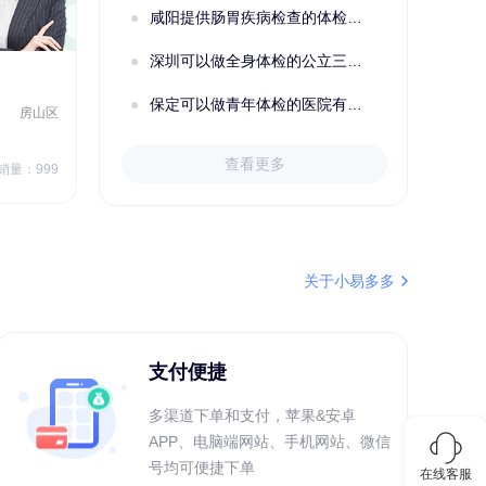
咸阳提供肠胃疾病检查的体检套餐有哪些？体检机构有哪些选择？如何预约？
深圳可以做全身体检的公立三甲医院及体检套餐汇总
2022定制C套餐 女未婚
女性
保定可以做青年体检的医院有哪些？有哪些套餐可以选择？
房山区
秦皇岛市第一医院体检中心
北戴河区
7
1709.40
查看更多
￥
销量：999
￥
销量：999
＋加入对比
关于小易多多
支付便捷
多渠道下单和支付，苹果&安卓
APP、电脑端网站、手机网站、微信
号均可便捷下单
在线客服