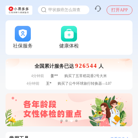
入职体检在线预约
7分钟前
毛**
购买了联创雅斯奶锅DF-CP103M
甲状腺癌怎么筛查
打开APP
刚刚
江**
成功预约了女性VIP体检套餐
刚刚
江**
成功预约了女性VIP体检套餐
刚刚
张**
成功预约糖尿病强化体检套餐
刚刚
张**
成功预约糖尿病强化体检套餐
1分钟前
何**
购买了姚朵朵-1000g粗粮生活礼盒
社保服务
健康体检
1分钟前
林**
购买了小熊电烤箱 DKX-F10M6
2分钟前
叶**
成功预约了女性防癌筛查套餐
926544
全国累计服务已达
人
2分钟前
江**
成功预约了女性VIP体检套餐
4分钟前
姜**
购买了五常稻花香2号大米
4分钟前
王*
购买了公牛环球旅行转换器—L07
6分钟前
陈**
成功预约了精英体检套餐
6分钟前
江**
成功预约了标准套餐（男）
7分钟前
毛**
购买了联创雅斯奶锅DF-CP103M
7分钟前
毛**
购买了联创雅斯奶锅DF-CP103M
刚刚
江**
成功预约了女性VIP体检套餐
刚刚
江**
成功预约了女性VIP体检套餐