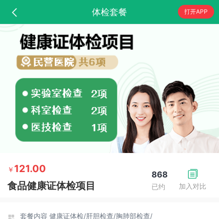
体检套餐
打开APP
121.00
￥
868
食品健康证体检项目
加入对比
已约
套餐内容
健康证体检/
肝胆检查/
胸肺部检查/