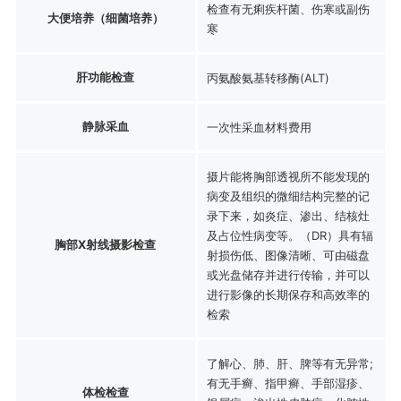
检查有无痢疾杆菌、伤寒或副伤
大便培养（细菌培养）
寒
肝功能检查
丙氨酸氨基转移酶(ALT)
静脉采血
一次性采血材料费用
摄片能将胸部透视所不能发现的
病变及组织的微细结构完整的记
录下来，如炎症、渗出、结核灶
及占位性病变等。（DR）具有辐
胸部X射线摄影检查
射损伤低、图像清晰、可由磁盘
或光盘储存并进行传输，并可以
进行影像的长期保存和高效率的
检索
了解心、肺、肝、脾等有无异常;
有无手癣、指甲癣、手部湿疹、
体检检查