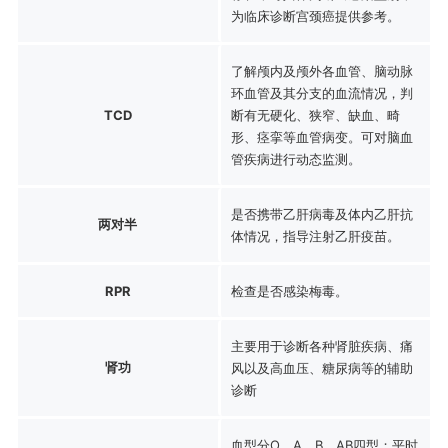
为临床诊断宫颈癌提供参考。
了解颅内及颅外各血管、脑动脉
环血管及其分支的血流情况，判
TCD
断有无硬化、狭窄、缺血、畸
形、痉挛等血管病变。可对脑血
管疾病进行动态监测。
是否携带乙肝病毒及体内乙肝抗
两对半
体情况，指导注射乙肝疫苗。
RPR
检查是否感染梅毒。
主要用于诊断各种肾脏疾病、痛
肾功
风以及高血压、糖尿病等的辅助
诊断
血型分O、A、B、AB四型；平时