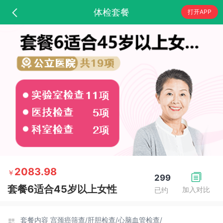
体检套餐
打开APP
2083.98
￥
299
套餐6适合45岁以上女性
加入对比
已约
套餐内容
宫颈癌筛查/
肝胆检查/
心脑血管检查/