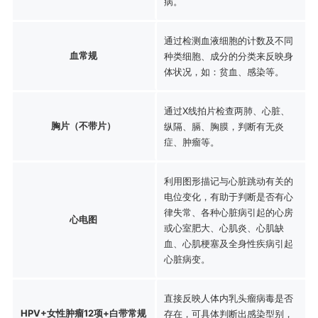
病。
通过检测血液细胞的计数及不同
血常规
种类细胞、成分的分类来反映身
体状况，如：贫血、感染等。
通过X线拍片检查两肺、心脏、
胸片（不带片）
纵隔、膈、胸膜，判断有无炎
症、肿瘤等。
利用图形描记与心脏跳动有关的
电位变化，有助于判断是否有心
律失常、各种心脏病引起的心房
心电图
或心室肥大、心肌炎、心肌缺
血、心肌梗塞及全身性疾病引起
心脏病变。
直接反映人体内乳头瘤病毒是否
HPV+女性肿瘤12项+白带常规
存在，可具体判断出感染型别，