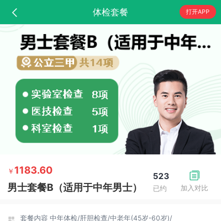
体检套餐
打开APP
1183.60
￥
523
男士套餐B（适用于中年男士）
加入对比
已约
套餐内容
中年体检/
肝胆检查/
中老年(45岁-60岁)/