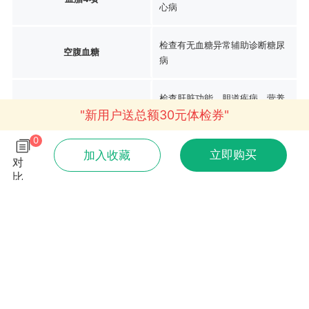
心病
检查有无血糖异常辅助诊断糖尿
空腹血糖
病
检查肝脏功能、胆道疾病、营养
肝功13项
"新用户送总额30元体检券"
状况等
0
检查有无肾功能损害如痛风、肾
立即购买
加入收藏
肾功能3项
对
炎、尿毒症等
比
初步检查肾功能情况、泌尿系统
尿常规10项
疾病和糖尿病
彩超前列腺
检查有无占位、增生、钙化灶等
双肺低剂量螺旋CT
检查诊断肺部疾病