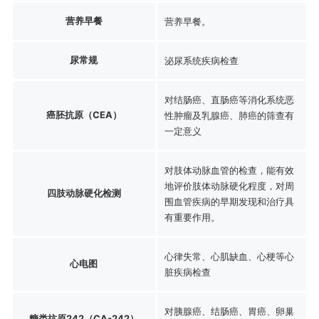
营养早餐
营养早餐。
尿常规
泌尿系统疾病检查
对结肠癌、直肠癌等消化系统恶
癌胚抗原（CEA）
性肿瘤及乳腺癌、肺癌的筛查有
一定意义
对肢体动脉血管的检查，能有效
地评价肢体动脉硬化程度，对周
四肢动脉硬化检测
围血管疾病的早期发现和治疗具
有重要作用。
心律失常、心肌缺血、心梗等心
心电图
脏疾病检查
对胰腺癌、结肠癌、胃癌、卵巢
糖类抗原242（CA-242）