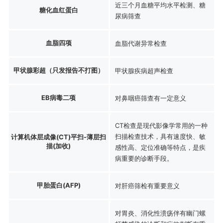
近三个月血糖平均水平检测、糖
糖化血红蛋白
尿病筛查
血脂四项
血脂代谢异常检查
甲状腺彩超（只发报告不打图）
甲状腺疾病超声检查
EB病毒二项
对鼻咽癌筛查有一定意义
CT检查是现代影像学常用的一种
扫描检查技术，具有速度快、敏
计算机体层成像(CT)平扫-薄层扫
描(加收)
感性高、定位准确等特点，是疾
病重要的诊断手段。
甲胎蛋白(AFP)
对肝癌筛检有重要意义
对胃炎、消化性溃疡伴有幽门螺