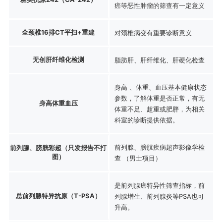
癌等恶性肿瘤的筛查有一定意义
全颈椎16排CT平扫+重建
对颈椎病变有重要诊断意义
无创肝纤维化检测
脂肪肝、肝纤维化、肝硬化检查
身高 、体重、血压基本健康状态
参数，了解体重是否正常，有无
身高体重血压
体重不足、超重或肥胖，为相关
科室的诊断提供依据。
前列腺、膀胱疾病超声影像学检
前列腺、膀胱彩超（只发报告不打
图）
查 （男士项目）
是前列腺癌特异性筛查指标，前
总前列腺特异抗原（T-PSA）
列腺增生、前列腺炎等PSA也可
升高。