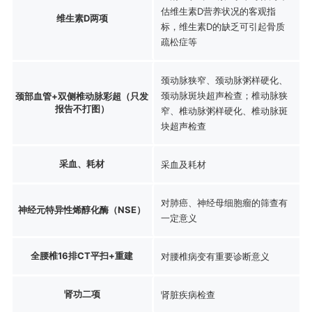
估维生素D营养状况的客观指
维生素D两项
标，维生素D的缺乏可引起骨质
疏松症等
颈动脉狭窄、颈动脉粥样硬化、
颈动脉斑块超声检查；椎动脉狭
颈部血管+双侧椎动脉彩超（只发
报告不打图）
窄、椎动脉粥样硬化、椎动脉斑
块超声检查
采血、耗材
采血及耗材
对肺癌、神经母细胞瘤的筛查有
神经元特异性烯醇化酶（NSE）
一定意义
全腰椎16排CT平扫+重建
对腰椎病变有重要诊断意义
肾功二项
肾脏疾病检查