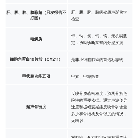
肝、胆、脾、胰病变超声影像学
肝、胆、脾、胰彩超（只发报告不
打图）
检查
钾、钠、氯、钙、镁、无机磷测
电解质
定，协助诊断某些内分泌疾病
细胞角蛋白19片段（CY211）
是非小细胞肺癌的首选标志物
甲状腺功能五项
甲亢、甲减筛查
反映骨质疏松程度，预测骨折危
险性的重要依据。通过声波传导
超声骨密度
速度和振幅衰减能反映骨矿含量
多少和骨结构及骨强度的情况，
无辐射。
对肺癌、多种肺部疾病有重要诊