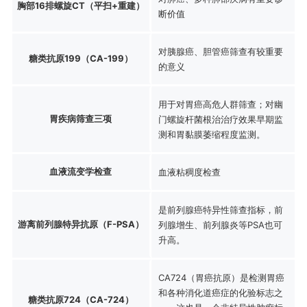
胸部16排螺旋CT（平扫+重建）
断价值
对胰腺癌、胆管癌筛查有较重要
糖类抗原199（CA-199）
的意义
用于对胃癌高危人群筛查；对幽
胃疾病筛查三项
门螺旋杆菌根治治疗效果早期监
测和胃黏膜萎缩程度监测。
血液流变学检查
血液粘稠度检查
是前列腺癌特异性筛查指标，前
游离前列腺特异抗原（F-PSA）
列腺增生、前列腺炎等PSA也可
升高。
CA724（胃癌抗原）是检测胃癌
和各种消化道癌症的化验标志之
糖类抗原724（CA-724）