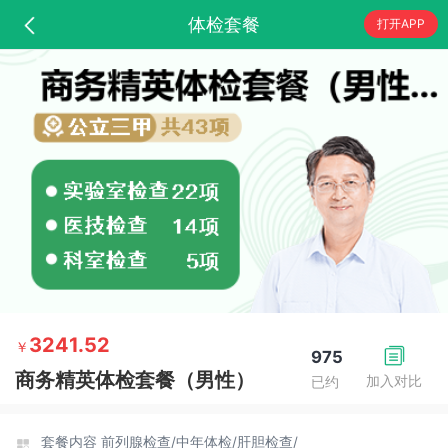
体检套餐
打开APP
3241.52
￥
975
商务精英体检套餐（男性）
加入对比
已约
套餐内容
前列腺检查/
中年体检/
肝胆检查/