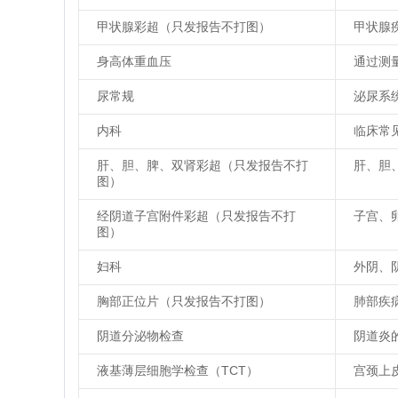
甲状腺彩超（只发报告不打图）
甲状腺
身高体重血压
通过测
尿常规
泌尿系
内科
临床常
肝、胆、脾、双肾彩超（只发报告不打
肝、胆
图）
经阴道子宫附件彩超（只发报告不打
子宫、
图）
妇科
外阴、
胸部正位片（只发报告不打图）
肺部疾
阴道分泌物检查
阴道炎
液基薄层细胞学检查（TCT）
宫颈上