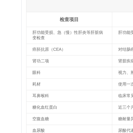
检查项目
肝功能受损、急（慢）性肝炎等肝脏病
肝功能
变检查
癌胚抗原（CEA）
对结肠
肾功二项
肾脏疾
眼科
视力、
耗材
使用一
耳鼻喉科
临床常
糖化血红蛋白
近三个
空腹血糖
糖耐量
血尿酸
尿酸代