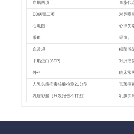
血脂四项
血脂代
EB病毒二项
对鼻咽
心电图
心律失
采血
采血。
血常规
细菌感
甲胎蛋白(AFP)
对肝癌
外科
临床常
人乳头瘤病毒核酸检测21分型
宫颈癌
乳腺彩超（只发报告不打图）
乳腺疾