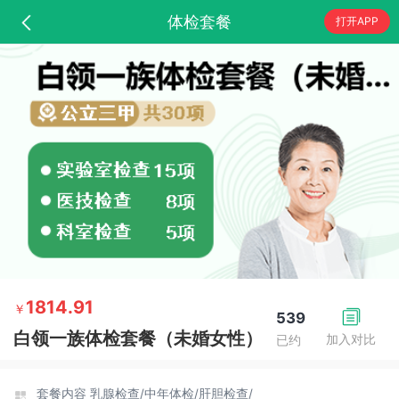
体检套餐
打开APP
1814.91
￥
539
白领一族体检套餐（未婚女性）
加入对比
已约
套餐内容
乳腺检查/
中年体检/
肝胆检查/