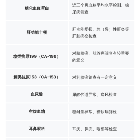
近三个月血糖平均水平检测、糖
糖化血红蛋白
尿病筛查
肝功能受损、急（慢）性肝炎等
肝功能十项
肝脏病变检查
对胰腺癌、胆管癌筛查有较重要
糖类抗原199（CA-199）
的意义
糖类抗原153（CA-153）
对乳腺癌筛查有一定意义
血尿酸
尿酸代谢异常、痛风检查
空腹血糖
糖耐量异常、糖尿病筛检
耳鼻喉科
耳疾、鼻疾、咽部等检查