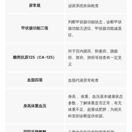
尿常规
泌尿系统疾病检查
判断甲状腺功能状态，诊断甲状
甲状腺功能三项
腺功能亢进症、甲状腺功能减退
症。
对子宫内膜癌、卵巢癌、胰腺
糖类抗原125（CA-125）
癌、胃癌、肺癌等筛查有一定意
义
血脂四项
血脂代谢异常检查
身高 、体重、血压基本健康状态
参数，了解体重是否正常，有无
身高体重血压
体重不足、超重或肥胖，为相关
科室的诊断提供依据。
同型半胱氨酸
心脑血管疾病危险因素检测