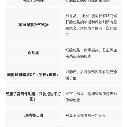
对胃炎、消化性溃疡伴有幽门螺
杆菌感染的诊断和疗效判断有重
碳14尿素呼气试验
要意义、对预防胃癌有一定的意
义
细菌感染、病毒感染、贫血等血
血常规
液系统疾病检查
对肺癌、多种肺部疾病有重要诊
胸部16排螺旋CT（平扫+重建）
断价值
子宫、卵巢、输卵管病变超声影
经腹子宫附件彩超（只发报告不打
图）
像学检查
EB病毒二项
对鼻咽癌筛查有一定意义