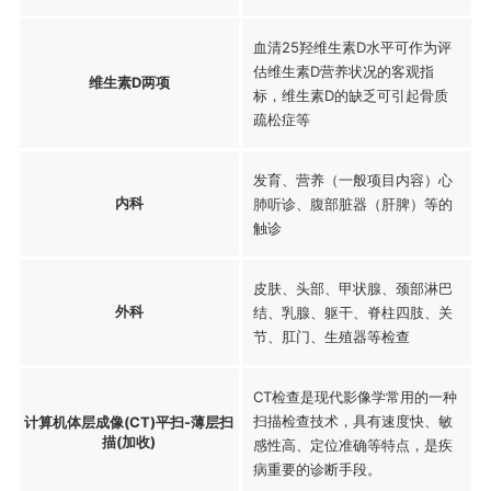
血清25羟维生素D水平可作为评
估维生素D营养状况的客观指
维生素D两项
标，维生素D的缺乏可引起骨质
疏松症等
发育、营养（一般项目内容）心
内科
肺听诊、腹部脏器（肝脾）等的
触诊
皮肤、头部、甲状腺、颈部淋巴
外科
结、乳腺、躯干、脊柱四肢、关
节、肛门、生殖器等检查
CT检查是现代影像学常用的一种
扫描检查技术，具有速度快、敏
计算机体层成像(CT)平扫-薄层扫
描(加收)
感性高、定位准确等特点，是疾
病重要的诊断手段。