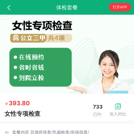
体检套餐
打开APP
393.80
￥
733
女性专项检查
加入对比
已约
套餐内容
宫颈癌筛查/
乳腺检查/
疾病筛查/