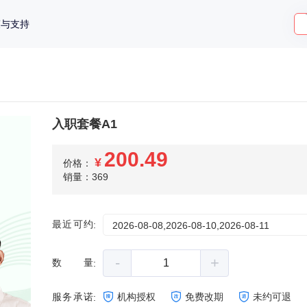
策与支持
入职套餐A1
200.49
¥
价格：
销量：369
最近可约
:
2026-08-08,2026-08-10,2026-08-11
-
+
数量
:
服务承诺
机构授权
免费改期
未约可退
: