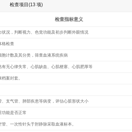
检查项目(13 项)
检查指标意义
力状况，判断视力、色觉功能及初步判断外眼情况
体格检查
细胞计数及其分类，筛查血液系统疾病
估有无心律失常、心肌缺血、心肌梗塞、心肌肥厚等
康档案封套。
管、支气管、肺部疾患等病变，评估心脏形状大小
脏功能是否正常
空管、一次性针头于肘静脉采取血液标本。