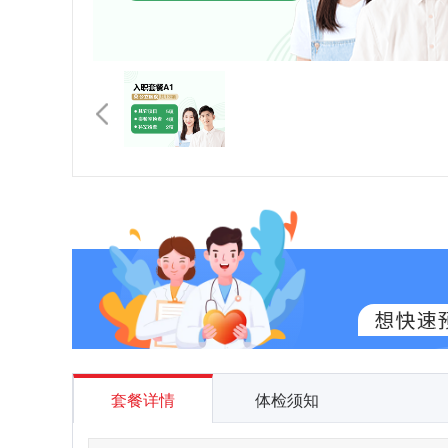
套餐详情
体检须知