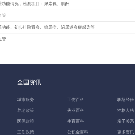
脏功能情况，检测项目：尿素氮、肌酐
血管
脏功能、初步排除肾炎、糖尿病、泌尿道炎症感染等
血管
全国资讯
城市服务
工伤百科
职场经验
养老政策
失业百科
性格人格
医保政策
生育百科
亲子关系
工伤政策
公积金百科
更多资讯