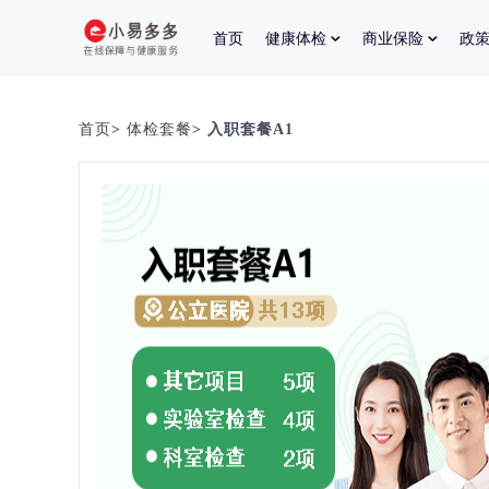
首页
健康体检
商业保险
政
首页
>
体检套餐
> 入职套餐A1