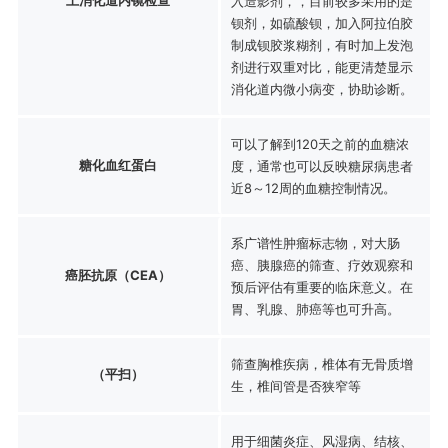
入造影剂，，目前较多采用的是
钡剂，如硫酸钡，加入阿拉伯胶
制成钡胶浆糊剂，有时加上发泡
剂进行双重对比，能更清楚显示
消化道内微小病变，协助诊断。
可以了解到120天之前的血糖浓
糖化血红蛋白
度，通常也可以反映糖尿病患者
近8～12周的血糖控制情况。
系广谱性肿瘤标志物，对大肠
癌、胰腺癌的筛查、疗效观察和
癌胚抗原（CEA）
预后评估有重要的临床意义。在
胃、乳腺、肺癌等也可升高。
筛查胸椎疾病，椎体有无骨质增
（平扫）
生，椎间管是否狭窄等
用于细菌炎症、风湿病、结核、