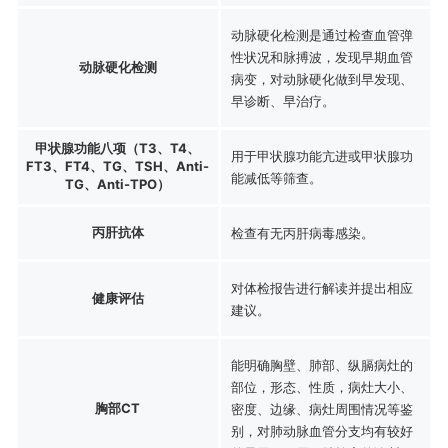
动脉硬化检测是通过检查血管弹
性状况和脉搏波，发现早期血管
动脉硬化检测
病变，对动脉硬化做到早发现、
早诊断、早治疗。
甲状腺功能八项（T3、T4、
用于甲状腺功能亢进或甲状腺功
FT3、FT4、TG、TSH、Anti-
能减低等筛查。
TG、Anti-TPO）
丙肝抗体
检查有无丙肝病毒感染。
对体检报告进行解读并提出相应
健康评估
建议。
能明确胸壁、肺部、纵膈病灶的
部位，形态、性质，病灶大小、
胸部CT
密度、边缘、病灶周围情况等鉴
别，对肺动脉血管分支均有较好