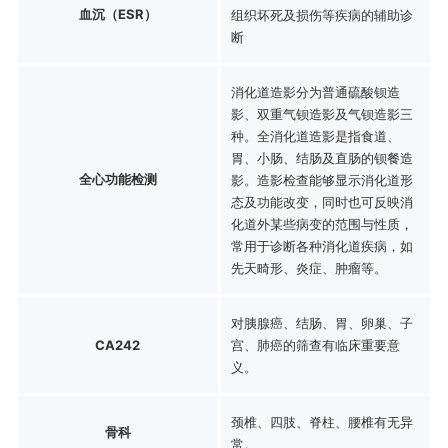
血沉（ESR）
组织坏死及损伤等疾病的辅助诊
断
消化道造影分为普通硫酸钡造
影、双重气钡造影及气钡造影三
种。全消化道造影是指食道、
胃、小肠、结肠及直肠的钡餐造
全心功能检测
影。造影检查能够显示消化道形
态及功能改变，同时也可反映消
化道外某些病变的范围与性质，
常用于诊断各种消化道疾病，如
先天畸形、炎症、肿瘤等。
对胰腺癌、结肠、胃、卵巢、子
CA242
宫、肺癌的筛查有临床重要意
义。
颈椎、四肢、脊柱、腰椎有无异
骨科
常。