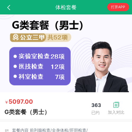
体检套餐
打开APP
5097.00
￥
363
G类套餐（男士）
加入对比
已约
套餐内容
前列腺检查/
全身体检/
肝胆检查/