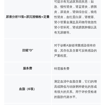
可提示有无泌尿系统疾患：如
急、慢性肾炎，肾盂肾炎，膀胱
炎，尿道炎，肾病综合征，狼疮
尿液分析11项+尿沉渣镜检+定量
性肾炎，血红蛋白尿，肾梗塞、
肾小管重金属盐及药物导致急性
肾小管坏死，肾或膀胱肿瘤以及
有无尿糖等。
对于诊断A族链球菌感染很有价
抗链“O”
值，其存在及含量可反映感染的
严重程度。
服务费
特需服务费
测定血清中血脂含量，它们的增
高或降低与动脉粥样硬化的形成
血脂（6项）
有很大的关系。用于评价受检者
的脂肪代谢水平。