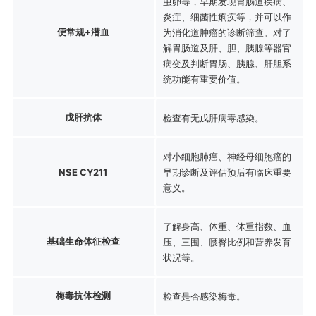
虫卵等，早期发现胃肠道疾病、
炎症、细菌性痢疾等，并可以作
便常规+潜血
为消化道肿瘤的诊断筛查。对了
解胃肠道及肝、胆、胰腺等器官
病变及判断胃肠、胰腺、肝胆系
统功能有重要价值。
戊肝抗体
检查有无戊肝病毒感染。
对小细胞肺癌、神经母细胞瘤的
NSE CY211
早期诊断及评估预后有临床重要
意义。
了解身高、体重、体重指数、血
基础生命体征检查
压、三围、腰臀比例和营养发育
状况等。
梅毒抗体检测
检查是否感染梅毒。