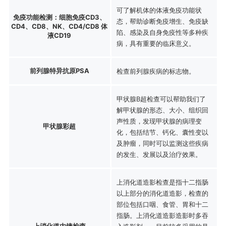
可了解机体的体液免疫功能状
免疫功能检测：细胞免疫CD3、
态，帮助诊断免疫增生、免疫缺
CD4、CD8、NK、CD4/CD8 体
陷、感染及自身免疫性等多种疾
液CD19
病，具有重要的临床意义。
前列腺特异抗原PSA
检查前列腺疾病的标志物。
甲状腺B超检查可以帮助我们了
解甲状腺的形态、大小、组织回
声性质，发现甲状腺的病理变
甲状腺彩超
化，包括结节、钙化、囊性变以
及肿瘤，同时可以监测这些疾病
的发生、发展以及治疗效果。
上消化道造影检查是指十二指肠
以上部分的消化道造影，检查的
部位包括口咽、食管、胃和十二
指肠。上消化道造影造影时多吞
上消化道内镜检查