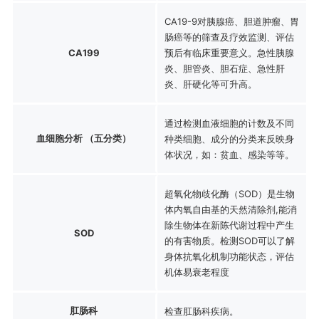
CA19-9对胰腺癌、胆道肿瘤、胃
肠癌等的筛查及疗效监测、评估
CA199
预后有临床重要意义。急性胰腺
炎、胆管炎、胆石症、急性肝
炎、肝硬化等可升高。
通过检测血液细胞的计数及不同
血细胞分析 （五分类）
种类细胞、成分的分类来反映身
体状况，如：贫血、感染等等。
超氧化物歧化酶（SOD）是生物
体内氧自由基的天然清除剂,能消
除生物体在新陈代谢过程中产生
SOD
的有害物质。检测SOD可以了解
身体抗氧化机制功能状态，评估
机体易衰老程度
肛肠科
检查肛肠科疾病。