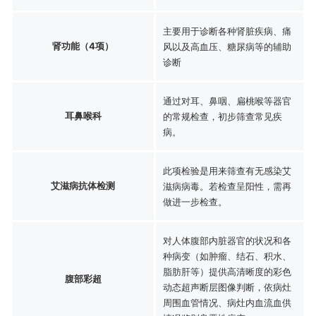
主要用于诊断各种肾脏疾病、痛
肾功能（4项）
风以及高血压、糖尿病等的辅助
诊断
通过对耳、鼻咽、扁桃喉等器官
耳鼻喉科
的常规检查，初步筛查常见疾
病。
此项检验是用来筛查有无感染艾
艾滋病抗体检测
滋病病毒。若检查呈阳性，需再
做进一步检查。
对人体腹部内脏器官的状况和各
种病变（如肿瘤、结石、积水、
脂肪肝等）提供高清晰度的彩色
腹部彩超
动态超声断层图像判断，依病灶
周围血管情况、病灶内血流血供