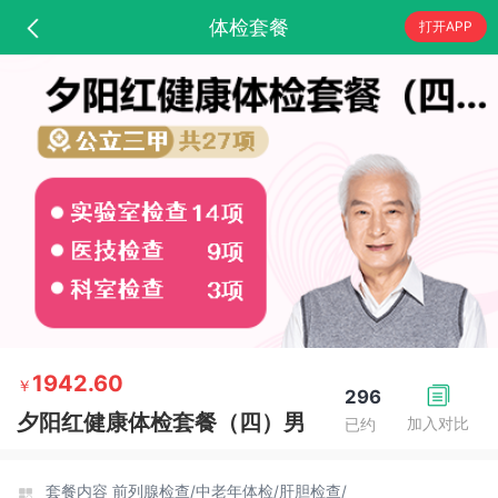
体检套餐
打开APP
1942.60
￥
296
夕阳红健康体检套餐（四）男
加入对比
已约
套餐内容
前列腺检查/
中老年体检/
肝胆检查/