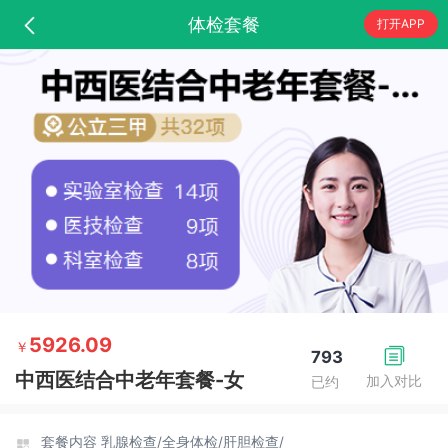
体检套餐
打开APP
5926.09
￥
793
中西医结合中老年套餐-女
加入对比
已约
套餐内容
乳腺检查/
全身体检/
肝胆检查/