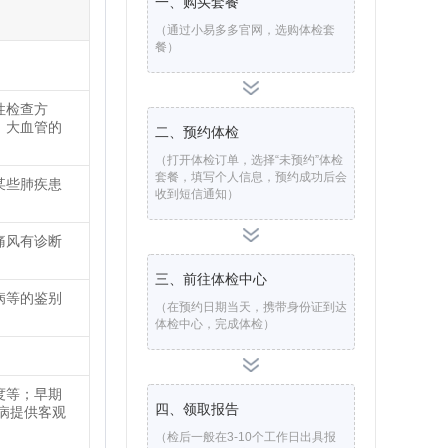
一、购买套餐
（通过小易多多官网，选购体检套
餐）
性检查方
、大血管的
二、预约体检
（打开体检订单，选择“未预约”体检
套餐，填写个人信息，预约成功后会
某些肺疾患
收到短信通知）
痛风有诊断
三、前往体检中心
病等的鉴别
（在预约日期当天，携带身份证到达
体检中心，完成体检）
度等；早期
四、领取报告
病提供客观
（检后一般在3-10个工作日出具报