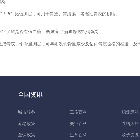
指标。
PGⅠ/ PGⅡ比值测定，可用于胃癌、胃溃疡、萎缩性胃炎的初筛。
水平了解是否有低血糖、糖尿病.了解血糖控制情况等
查跟骨或手部骨量测定，可早期发现骨量减少及估计骨质疏松的程度，及
全国资讯
城市服务
工伤百科
职场经验
养老政策
失业百科
性格人格
医保政策
生育百科
亲子关系