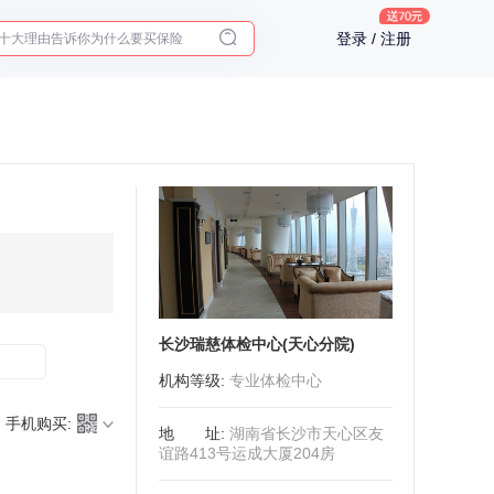
十大理由告诉你为什么要买保险
登录 / 注册
入职体检在线预约
2025年了，给父母预约体检
长沙瑞慈体检中心(天心分院)
机构等级
:
专业体检中心
手机购买:
地址
:
湖南省长沙市天心区友
谊路413号运成大厦204房