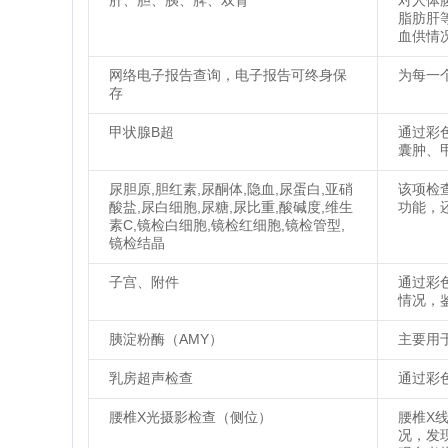
肝、胆、胰、脾、双肾
对人体
脂肪肝
血供情
网络电子报告查询，电子报告可终身保
为每一
存
甲状腺B超
通过彩
囊肿、
尿胆原,胆红素,尿酮体,隐血,尿蛋白,亚硝
该项检
酸盐,尿白细胞,尿糖,尿比重,酸碱度,维生
功能，
素C,镜检白细胞,镜检红细胞,镜检管型,
镜检结晶
子宫、附件
通过彩
情况，
胰淀粉酶（AMY）
主要用
乳房超声检查
通过彩
腰椎X光摄影检查（侧位）
腰椎X
况，发