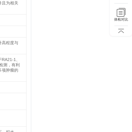
并且为相关
体检对比
。
升高程度与
FRA21-1、
组合检测，有利
多项肿瘤的
。