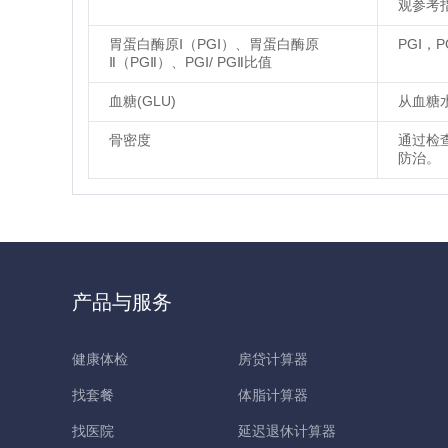
观参考
胃蛋白酶原Ⅰ（PGⅠ）、胃蛋白酶原
PGⅠ，
Ⅱ（PGⅡ）、PGⅠ/ PGⅡ比值
血糖(GLU)
从血糖
骨密度
通过检
防治。
产品与服务
健康体检
房贷计算器
找套餐
体脂计算器
找医院
延迟退休计算器