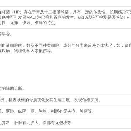
旋杆菌（HP）存在于胃及十二指肠球部，具有一定的传染性。长期感染可
溃疡并可引发胃MALT淋巴瘤和胃癌的发生。碳13试验可检测是否感染HP
射性、无痛、快速、准确的特点。
养早餐。
测血液细胞的计数及不同种类细胞、成分的分类来反映身体状况，如：贫
统疾病、物理化学因素损伤等。
瘤的辅助诊断。
射线，检查颈椎的骨质变化及其生理曲度，发现颈椎疾病。
脏、两肺、纵隔、膈、胸膜，判断有无炎症、肿瘤等。
无异常，肝脾有无肿大、腹部有无包块等