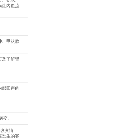
石、积水、
病灶内血流
肿、甲状腺
石及了解肾
内部回声的
病变。
的改变情
症发生的客