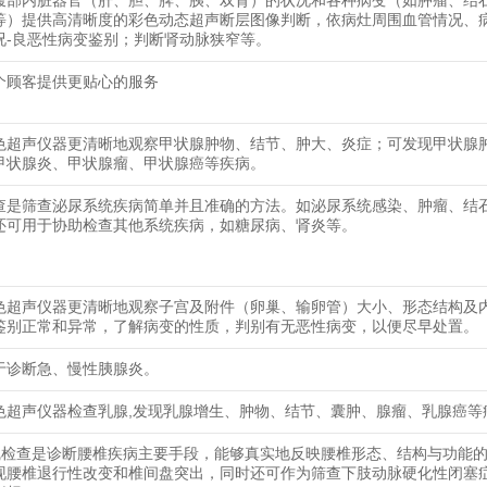
腹部内脏器官（肝、胆、脾、胰、双肾）的状况和各种病变（如肿瘤、结
等）提供高清晰度的彩色动态超声断层图像判断，依病灶周围血管情况、
况-良恶性病变鉴别；判断肾动脉狭窄等。
个顾客提供更贴心的服务
色超声仪器更清晰地观察甲状腺肿物、结节、肿大、炎症；可发现甲状腺
甲状腺炎、甲状腺瘤、甲状腺癌等疾病。
查是筛查泌尿系统疾病简单并且准确的方法。如泌尿系统感染、肿瘤、结
还可用于协助检查其他系统疾病，如糖尿病、肾炎等。
色超声仪器更清晰地观察子宫及附件（卵巢、输卵管）大小、形态结构及
鉴别正常和异常，了解病变的性质，判别有无恶性病变，以便尽早处置。
于诊断急、慢性胰腺炎。
色超声仪器检查乳腺,发现乳腺增生、肿物、结节、囊肿、腺瘤、乳腺癌等
线检查是诊断腰椎疾病主要手段，能够真实地反映腰椎形态、结构与功能
现腰椎退行性改变和椎间盘突出，同时还可作为筛查下肢动脉硬化性闭塞