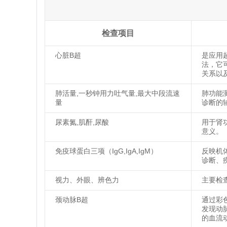
检查项目
心脏B超
是应用
法，它
关系以
肺活量,一秒钟用力吐气量,最大中段流速
肺功能
量
诊断的
尿素氮,肌酐,尿酸
用于肾
意义。
免疫球蛋白三项（IgG,IgA,IgM）
反映机
诊断、
视力、外眼、辨色力
主要检
颈动脉B超
通过彩
发现动
的血流