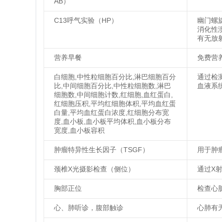
AB）
C13呼气实验（HP）
幽门螺
消化性
有无放
营养早餐
免费营
白细胞,中性粒细胞百分比,淋巴细胞百分
通过检
比,中间细胞百分比,中性粒细胞数,淋巴
血液系
细胞数,中间细胞计数,红细胞,血红蛋白,
红细胞压积,平均红细胞体积,平均血红蛋
白量,平均血红蛋白浓度,红细胞分布宽
度,血小板,血小板平均体积,血小板分布
宽度,血小板容积
肿瘤特异性生长因子（TSGF）
用于肿
颈椎X光摄影检查（侧位）
通过X
胸部正位
检查心
心、肺听诊，腹部触诊
心肺有