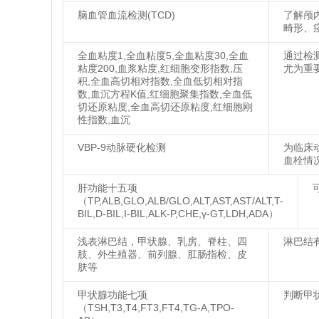
脑血管血流检测(TCD)
了解颅
畸形、
全血粘度1,全血粘度5,全血粘度30,全血
通过检
粘度200,血浆粘度,红细胞变形指数,压
尤为重
积,全血高切相对指数,全血低切相对指
数,血沉方程K值,红细胞聚集指数,全血低
切还原粘度,全血高切还原粘度,红细胞刚
性指数,血沉
VBP-9动脉硬化检测
为临床
血栓情
肝功能十五项
（TP,ALB,GLO,ALB/GLO,ALT,AST,AST/ALT,T-
BIL,D-BIL,I-BIL,ALK-P,CHE,γ-GT,LDH,ADA）
浅表淋巴结，甲状腺、乳房、脊柱、四
淋巴结
肢、外生殖器、前列腺、肛肠指检、皮
肤等
甲状腺功能七项
判断甲
（TSH,T3,T4,FT3,FT4,TG-A,TPO-