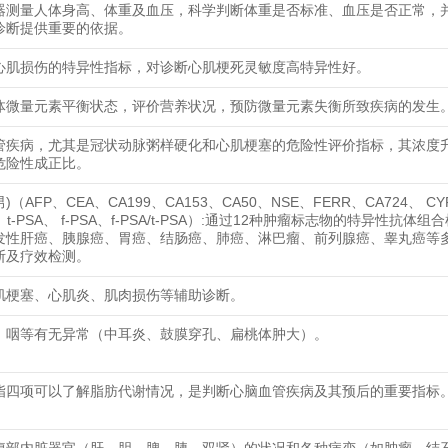
器测量人体身高、体重及血压，科学判断体重是否标准、血压是否正常，
诊断提供重要的依据。
心肌损伤的特异性指标，对诊断心肌梗死灵敏度高特异性好。
体微量元素平衡状态，评价营养状况，预防微量元素失衡所致疾病的发生
管疾病，尤其是冠状动脉粥样硬化和心肌梗塞的危险性评价指标，其浓度
危险性成正比。
男)（AFP、CEA、CA199、CA153、CA50、NSE、FERR、CA724、 CY
2、t-PSA、 f-PSA、f-PSA/t-PSA）:通过12种肿瘤标志物的特异性抗体
发性肝癌、胰腺癌、胃癌、结肠癌、肺癌、淋巴瘤、前列腺癌、睾丸癌等
断及疗效检测。
肌梗塞、心肌炎、肌肉损伤等辅助诊断。
、咽等有无异常（中耳炎、鼓膜穿孔、扁桃体肿大）。
脂四项可以了解脂肪代谢情况，是判断心脑血管疾病及其预后的重要指标