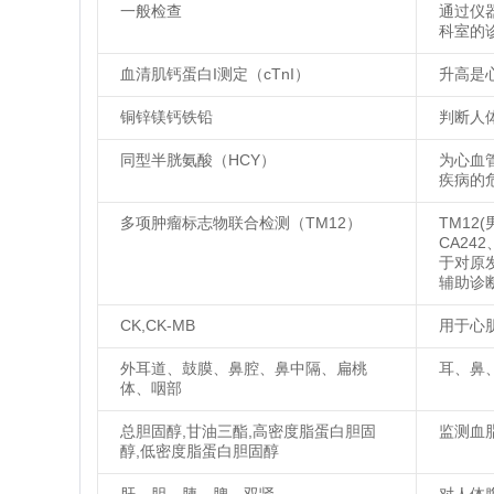
一般检查
通过仪
科室的
血清肌钙蛋白I测定（cTnI）
升高是
铜锌镁钙铁铅
判断人
同型半胱氨酸（HCY）
为心血
疾病的
多项肿瘤标志物联合检测（TM12）
TM12(
CA24
于对原
辅助诊
CK,CK-MB
用于心
外耳道、鼓膜、鼻腔、鼻中隔、扁桃
耳、鼻
体、咽部
总胆固醇,甘油三酯,高密度脂蛋白胆固
监测血
醇,低密度脂蛋白胆固醇