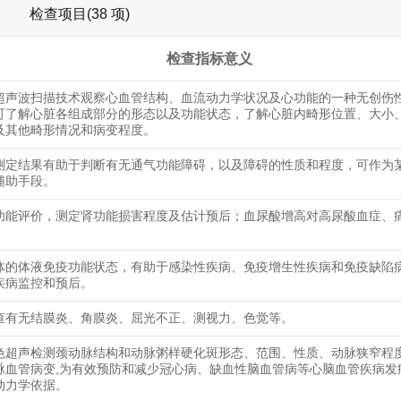
检查项目(38 项)
检查指标意义
超声波扫描技术观察心血管结构、血流动力学状况及心功能的一种无创伤
可了解心脏各组成部分的形态以及功能状态，了解心脏内畸形位置、大小
及其他畸形情况和病变程度。
测定结果有助于判断有无通气功能障碍，以及障碍的性质和程度，可作为
辅助手段。
功能评价，测定肾功能损害程度及估计预后；血尿酸增高对高尿酸血症、
体的体液免疫功能状态，有助于感染性疾病、免疫增生性疾病和免疫缺陷
疾病监控和预后。
查有无结膜炎、角膜炎、屈光不正、测视力、色觉等。
色超声检测颈动脉结构和动脉粥样硬化斑形态、范围、性质、动脉狭窄程
脉血管病变,为有效预防和减少冠心病、缺血性脑血管病等心脑血管疾病发
动力学依据。