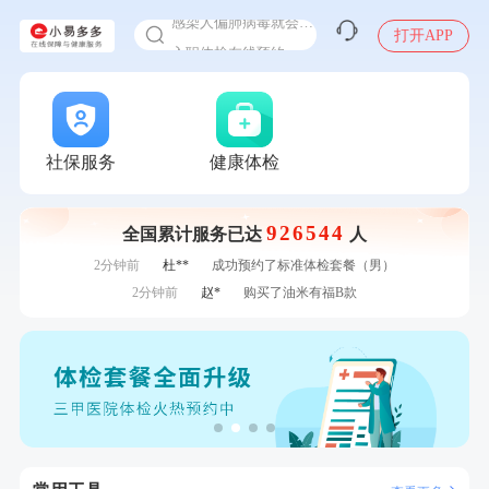
感染人偏肺病毒就会得肺炎吗
入职体检在线预约
打开APP
7分钟前
黎**
购买了厨房家用多功能不锈钢刀具六件套装
甲状腺癌怎么筛查
7分钟前
林**
成功预约了女性健康套餐二档
刚刚
刘**
成功预约了心脑血管强化体检套餐
刚刚
刘**
成功预约了心脑血管强化体检套餐
刚刚
侯**
购买了汤臣倍健水飞蓟葛根丹参片（护肝片）1.02g*120片
社保服务
健康体检
刚刚
侯**
购买了汤臣倍健水飞蓟葛根丹参片（护肝片）1.02g*120片
1分钟前
周**
购买了BP3颈椎热敷枕
926544
全国累计服务已达
人
1分钟前
林**
成功预约糖尿病强化体检套餐
2分钟前
杜**
成功预约了标准体检套餐（男）
2分钟前
赵*
购买了油米有福B款
4分钟前
林**
购买了宁安堡新疆无核红枣干150g*2
4分钟前
肖**
成功预约了坐班族体检套餐（男）
6分钟前
陈**
成功预约了精英体检套餐
6分钟前
谭**
购买了中粮可益康红豆薏米粉500g
7分钟前
黎**
购买了厨房家用多功能不锈钢刀具六件套装
7分钟前
林**
成功预约了女性健康套餐二档
刚刚
刘**
成功预约了心脑血管强化体检套餐