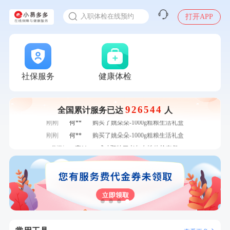
感染人偏肺病毒就会得肺炎吗
入职体检在线预约
打开APP
甲状腺癌怎么筛查
社保服务
健康体检
7分钟前
陈**
成功预约了精英体检套餐
7分钟前
谭**
购买了中粮可益康红豆薏米粉500g
926544
全国累计服务已达
人
刚刚
何**
购买了姚朵朵-1000g粗粮生活礼盒
刚刚
何**
购买了姚朵朵-1000g粗粮生活礼盒
刚刚
李**
成功预约了老年女性体检套餐
刚刚
李**
成功预约了老年女性体检套餐
1分钟前
林**
成功预约了女性健康套餐二档
1分钟前
毛**
购买了联创雅斯奶锅DF-CP103M
2分钟前
袁**
购买了美的体重秤 MO-CW5 白色
2分钟前
肖**
成功预约了坐班族体检套餐（男）
4分钟前
江**
成功预约了女性VIP体检套餐