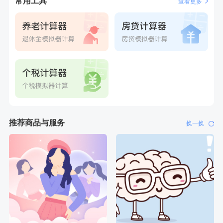
常用工具
查看更多
4分钟前
袁**
购买了美的体重秤 MO-CW5 白色
6分钟前
谭**
购买了中粮可益康红豆薏米粉500g
6分钟前
林**
成功预约了女性健康套餐二档
7分钟前
陈**
成功预约了精英体检套餐
7分钟前
谭**
购买了中粮可益康红豆薏米粉500g
刚刚
何**
购买了姚朵朵-1000g粗粮生活礼盒
刚刚
何**
购买了姚朵朵-1000g粗粮生活礼盒
推荐商品与服务
换一换