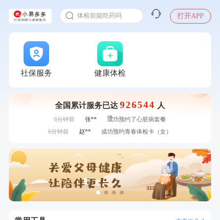
2025年了，给父母约个体检
刚刚
王**
成功预约了企业招工体检套餐
体检前能吃药吗
打开APP
刚刚
刘**
成功预约了心脑血管强化体检套餐
十大理由告诉你为什么要买保险
刚刚
刘**
成功预约了心脑血管强化体检套餐
感染人偏肺病毒就会得肺炎吗
1分钟前
毛**
购买了联创雅斯奶锅DF-CP103M
入职体检在线预约
1分钟前
罗**
购买了美的体重秤 MO-CW5 白色
2分钟前
李**
成功预约了青年白领男套餐
甲状腺癌怎么筛查
社保服务
健康体检
2分钟前
郑**
成功预约了脑血管系统套餐
4分钟前
陆**
购买了固本堂阿胶糕传统口味400g
926544
全国累计服务已达
人
4分钟前
毛**
购买了汤臣倍健多维男士多种维生素矿物质片1.5g*60片*2
瓶
6分钟前
张**
成功预约了心脏病套餐
6分钟前
赵**
成功预约青春体检卡（女）
7分钟前
袁**
购买了美的体重秤 MO-CW5 白色
7分钟前
王*
购买了公牛环球旅行转换器—L07
刚刚
王**
成功预约了企业招工体检套餐
刚刚
王**
成功预约了企业招工体检套餐