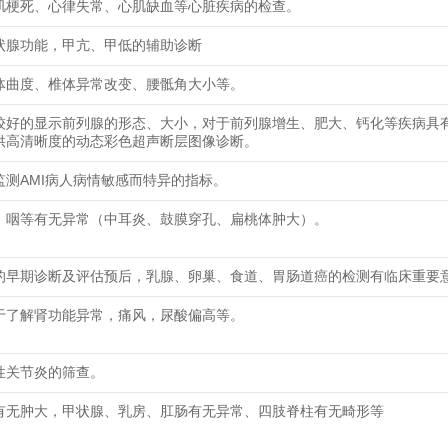
肌梗死、心律失常、心肌缺血等心脏疾病的检查。
状腺功能，甲亢、甲低的辅助诊断
体曲度、椎体异常改变、腰骶角大小等。
较好的显示前列腺的形态、大小，对于前列腺增生、肥大、钙化等疾病具
供高清晰度的动态彩色超声断层图像诊断。
监测AMI病人病情敏感而特异的指标。
、咽等有无异常（中耳炎、鼓膜穿孔、扁桃体肿大）。
的早期诊断及评估预后，乳腺、卵巢、食道、胃肠道癌的检测有临床重要
于了解肾功能异常，痛风，尿酸偏高等。
性关节炎的筛查。
有无肿大，甲状腺、乳房、肛肠有无异常、四肢脊柱有无畸形等