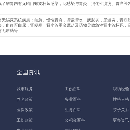
气了解胃内有无幽门螺旋杆菌感染，此感染与胃炎、消化性溃疡、胃癌等
有无泌尿系统疾患：如急、慢性肾炎，肾盂肾炎，膀胱炎，尿道炎，肾病
炎，血红蛋白尿，肾梗塞、肾小管重金属盐及药物导致急性肾小管坏死，
有无尿糖等
全国资讯
城市服务
工伤百科
职场经验
养老政策
失业百科
性格人格
医保政策
生育百科
亲子关系
工伤政策
公积金百科
更多资讯