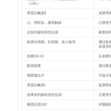
（LDL）
胃蛋白酶原Ⅱ
反映胃
心、肺听诊，腹部触诊
心肺有
总前列腺特异性抗原
检查前
检查白细胞、红细胞、血小板等
通过检
血液系
血糖(GLU)
从血糖
眼底检查
通过眼
颈椎侧位片
可提示
胃蛋白酶原Ⅰ
监测胃
游离前列腺特异性抗原
主要用
糖类抗原242
对胰腺