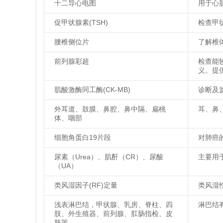
十二导心电图
用于心
促甲状腺素(TSH)
检查甲
腰椎侧位片
了解椎
前列腺彩超
检查能
义。提
肌酸激酶同工酶(CK-MB)
诊断及
外耳道、鼓膜、鼻腔、鼻中隔、扁桃
耳、鼻
体、咽部
细胞角蛋白19片段
对肺癌
尿素（Urea）、肌酐（CR）、尿酸
主要用
（UA）
类风湿因子(RF)定量
类风湿
浅表淋巴结，甲状腺、乳房、脊柱、四
淋巴结
肢、外生殖器、前列腺、肛肠指检、皮
肤等