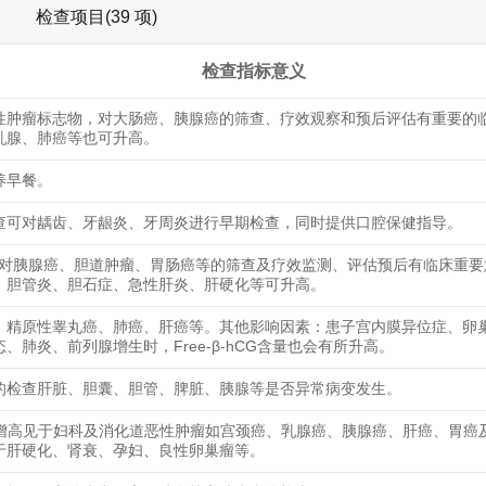
检查项目(39 项)
检查指标意义
性肿瘤标志物，对大肠癌、胰腺癌的筛查、疗效观察和预后评估有重要的
乳腺、肺癌等也可升高。
养早餐。
查可对龋齿、牙龈炎、牙周炎进行早期检查，同时提供口腔保健指导。
9-9对胰腺癌、胆道肿瘤、胃肠癌等的筛查及疗效监测、评估预后有临床重
、胆管炎、胆石症、急性肝炎、肝硬化等可升高。
、精原性睾丸癌、肺癌、肝癌等。其他影响因素：患子宫内膜异位症、卵
、肺炎、前列腺增生时，Free-β-hCG含量也会有所升高。
的检查肝脏、胆囊、胆管、脾脏、胰腺等是否异常病变发生。
25增高见于妇科及消化道恶性肿瘤如宫颈癌、乳腺癌、胰腺癌、肝癌、胃癌
于肝硬化、肾衰、孕妇、良性卵巢瘤等。