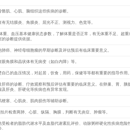
骨骼肌、心肌、脑组织这些疾病的诊断。
查有无结膜炎、角膜炎、屈光不正、测视力、色觉等。
、体重、血压基本健康状态参数，了解体重是否正常，有无体重不足、超重
室的诊断提供依据。
胞肺癌、神经母细胞瘤的早期诊断及评估预后有临床重要意义。
查眼角膜和晶状体有无病变（如白内障）等。
楚自己的血压情况，对起居，饮食，用药，保健等等都有重要的指导作用
性肝癌的诊断、疗效观察和预后评估有重要的临床意义。在卵巢、胃、胰
瘤及肝炎、肝硬化等疾病也有异常发现。
肌梗塞、心肌炎、肌肉损伤等辅助诊断。
线拍片检查两肺、心脏、纵隔、胸膜，判断有无炎症、肿瘤等。
估受检者的脂肪代谢水平及血脂代谢紊乱评价、动脉粥样硬化性疾病危险
价。