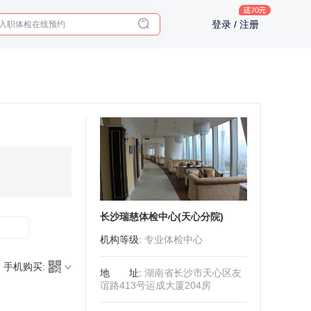
入职体检在线预约
登录 / 注册
2025年了，给父母预约体检
长沙瑞慈体检中心(天心分院)
机构等级
:
专业体检中心
手机购买:
地址
:
湖南省长沙市天心区友
谊路413号运成大厦204房