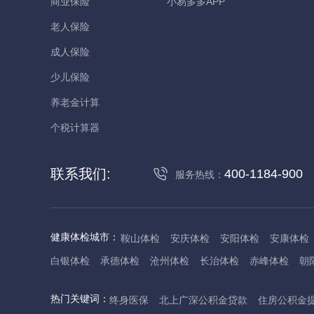
商业保险
小易多多APP
老人保险
成人保险
少儿保险
养老金计算
个税计算器
联系我们:
400-1184-900
服务热线：
健康体检城市：
鞍山体检
安庆体检
安阳体检
安康体检
白银体检
承德体检
沧州体检
长治体检
赤峰体检
朝
丹东体检
大庆体检
东营体检
德州体检
东莞体检
儋
热门关键词：
终身医保
北上广深公积金贷款
住房公积金
抚州体检
佛山体检
防城港体检
赣州体检
广州体检