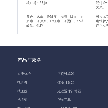
碳13呼气试验
通过吹
关系。
颜色、比重、酸碱度、尿糖、隐血、尿
可提示
胆素、尿胆原、胆红素、尿蛋白、亚硝
疮性肾
酸盐、镜检
瘤以及
产品与服务
健康体检
房贷计算器
找套餐
体脂计算器
找医院
延迟退休计算器
选测评
所有工具