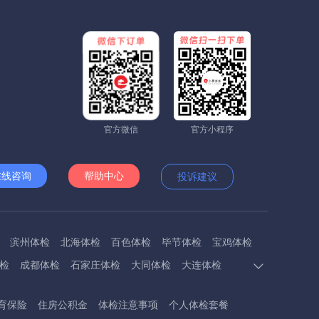
官方微信
官方小程序
在线咨询
帮助中心
投诉建议
滨州体检
北海体检
百色体检
毕节体检
宝鸡体检
检
成都体检
石家庄体检
大同体检
大连体检
多斯体检
鄂州体检
抚顺体检
阜阳体检
福州体检
育保险
住房公积金
体检注意事项
个人体检套餐
体检
呼和浩特体检
呼伦贝尔体检
葫芦岛体检