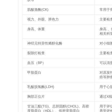
肌酸激酶(CK)
常用于
视力、外眼、辨色力
主要检
身高、体重
身高 
相关科
神经元特异性烯醇化酶
对小细
裂隙灯检查
主要检
血压（BP）
可以清
甲胎蛋白
对原发
癌等肿
乳酸脱氢酶(LDH)
用于心
胸部正位片
通过X
甘油三酯(TG)、总胆固醇(CHOL)、高密
用于评
度脂蛋白（HDL）、低密度脂蛋白
养学评