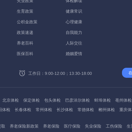
失业政策
体检解读
生育政策
健康常识
公积金政策
心理健康
政策速递
自我能力
养老百科
人际交往
医保百科
婚姻爱情
工作日：9:00-12:00；13:30-18:00
北京体检
保定体检
包头体检
巴彦淖尔体检
蚌埠体检
亳州体检
阳体检
长春体检
常州体检
长沙体检
常德体检
郴州体检
重庆体
州体检
东方体检
德阳体检
达州体检
大理体检
石嘴山体检
鄂尔
提取
养老保险新政策
养老保险
医疗保险
失业保险
工伤保险
生
桂林体检
贵港体检
广元体检
贵阳体检
红河体检
邯郸体检
衡水