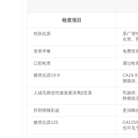
检查项目
癌胚抗原
系广谱
在胃、
营养早餐
免费营
口腔检查
通过检
糖类抗原19-9
CA1
胰腺炎
人绒毛膜促性腺激素游离β亚基
乳腺癌
肿瘤状态
肝胆脾胰彩超
更清晰
糖类抗原125
CA1
也可见