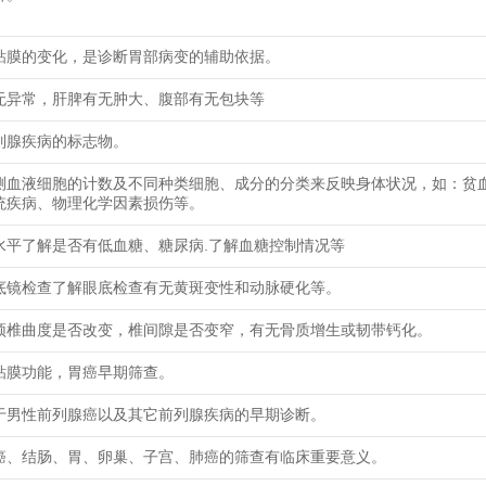
粘膜的变化，是诊断胃部病变的辅助依据。
无异常，肝脾有无肿大、腹部有无包块等
列腺疾病的标志物。
测血液细胞的计数及不同种类细胞、成分的分类来反映身体状况，如：贫
统疾病、物理化学因素损伤等。
水平了解是否有低血糖、糖尿病.了解血糖控制情况等
底镜检查了解眼底检查有无黄斑变性和动脉硬化等。
颈椎曲度是否改变，椎间隙是否变窄，有无骨质增生或韧带钙化。
粘膜功能，胃癌早期筛查。
于男性前列腺癌以及其它前列腺疾病的早期诊断。
癌、结肠、胃、卵巢、子宫、肺癌的筛查有临床重要意义。