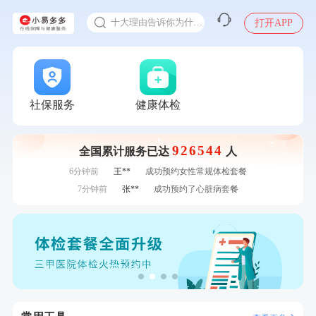
体检前能吃药吗
刚刚
毛**
成功预约了尊享版孕前套餐（女）
十大理由告诉你为什么要买保险
打开APP
刚刚
毛**
成功预约了尊享版孕前套餐（女）
感染人偏肺病毒就会得肺炎吗
1分钟前
孙**
成功预约了商务应酬体检（男）
入职体检在线预约
1分钟前
毛**
购买了汤臣倍健多维男士多种维生素矿物质片1.5g*60片*2
瓶
2分钟前
周**
购买了BP3颈椎热敷枕
甲状腺癌怎么筛查
2分钟前
华**
成功预约了健康体检一档
社保服务
健康体检
4分钟前
姜**
成功预约了女性VIP体检套餐
4分钟前
黎**
购买了厨房家用多功能不锈钢刀具六件套装
926544
全国累计服务已达
人
6分钟前
熊**
购买了时尚羽毛球套装ES-YM601
6分钟前
王**
成功预约女性常规体检套餐
7分钟前
张**
成功预约了心脏病套餐
7分钟前
李**
购买了七年五季黑咖啡速溶低脂无添加蔗糖美式咖啡粉
24g*2盒
刚刚
侯**
购买了汤臣倍健水飞蓟葛根丹参片（护肝片）1.02g*120片
刚刚
侯**
购买了汤臣倍健水飞蓟葛根丹参片（护肝片）1.02g*120片