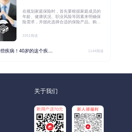
在规划家庭保险时，首先要根据家庭成员的
年龄、健康状况、职业风险等因素来明确保
险需求，并据此选择合适的保险产品。购买
保险应基于实际需求，选择不同的险种，避
免盲目投保。在预算有限的情况下，应合理
3351阅读
规划家庭财务预算，确保保险费用不会对家
庭日常开支造成压力，建议优先为家庭的主
要经济支柱投保。
40岁的这个疾病最需要注意！
1144阅读
关于我们