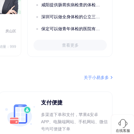
成功预约了标准体检套餐（男）
咸阳提供肠胃疾病检查的体检套餐有哪些？体检机构有哪些选择？如何预约？
深圳可以做全身体检的公立三甲医院及体检套餐汇总
2022定制C套餐 女未婚
女性
保定可以做青年体检的医院有哪些？有哪些套餐可以选择？
房山区
秦皇岛市第一医院体检中心
北戴河区
7
1709.40
查看更多
￥
销量：999
￥
销量：999
＋加入对比
关于小易多多
支付便捷
多渠道下单和支付，苹果&安卓
APP、电脑端网站、手机网站、微信
号均可便捷下单
在线客服