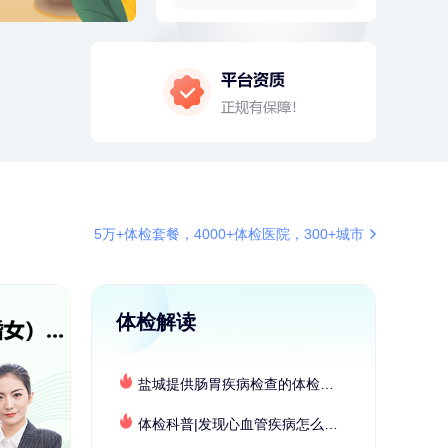
2分钟前
柯**
134xxxx6569
成功预约了关怀老人B套餐
4分钟前
周**
197xxxx4928
购买了BP3颈椎热敷枕
4分钟前
王*
172xxxx6239
购买了公牛环球旅行转换器—L07
6分钟前
刘**
136xxxx8739
成功预约了心脑血管强化体检套餐
6分钟前
王**
156xxxx1187
5万+体检套餐，4000+体检医院，300+城市
成功预约女性常规体检套餐
7分钟前
毛**
138xxxx7616
购买了汤臣倍健多维男士多种维生
素矿物质片1.5g*60片*2瓶
体检解读
7分钟前
罗**
198xxxx8341
购买了美的体重秤 MO-CW5 白色
盐城提供肠胃疾病检查的体检套餐有哪些？体检机构有哪些选择？如何预约？
刚刚
杜**
135xxxx5327
成功预约了标准体检套餐（男）
体检科普|发现心血管疾病怎么办？
刚刚
杜**
135xxxx5327