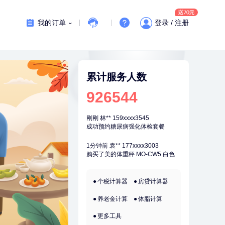
7分钟前
罗**
198xxxx8341
购买了美的体重秤 MO-CW5 白色
我的订单
登录 / 注册
刚刚
杜**
135xxxx5327
成功预约了标准体检套餐（男）
刚刚
杜**
135xxxx5327
成功预约了标准体检套餐（男）
累计服务人数
刚刚
林**
159xxxx3545
926544
成功预约糖尿病强化体检套餐
刚刚
林**
159xxxx3545
成功预约糖尿病强化体检套餐
1分钟前
袁**
177xxxx3003
购买了美的体重秤 MO-CW5 白色
1分钟前
侯**
149xxxx5575
购买了汤臣倍健水飞蓟葛根丹参片
个税计算器
房贷计算器
（护肝片）1.02g*120片
养老金计算
体脂计算
2分钟前
苗**
134xxxx6410
成功预约了男性婚前体检基础套餐
更多工具