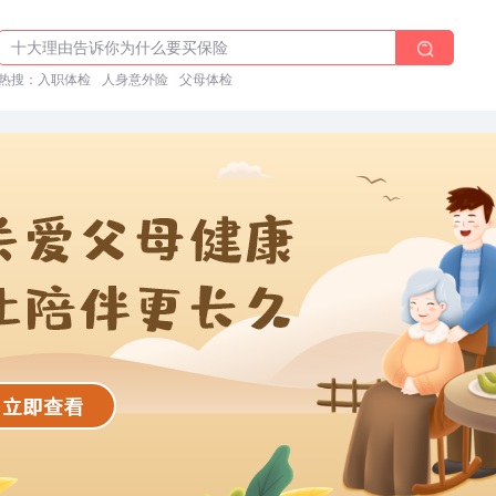
体检前能吃药吗？
十大理由告诉你为什么要买保险
热搜：
入职体检在线预约
入职体检
人身意外险
父母体检