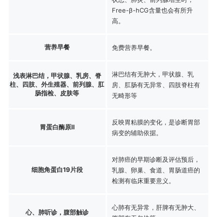
Free-β-hCG含量也会有所升
高。
营养早餐
免费营养早餐。
淋巴结有无肿大，甲状腺、乳
浅表淋巴结，甲状腺、乳房、脊
柱、四肢、外生殖器、前列腺、肛
房、肛肠有无异常、四肢脊柱有
肠指检、皮肤等
无畸形等
反映胃粘膜的变化，是诊断胃部
胃蛋白酶原Ⅱ
病变的辅助依据。
对肺癌的早期诊断及评估预后，
细胞角蛋白19片段
乳腺、卵巢、食道、胃肠道癌的
检测有临床重要意义。
心肺有无异常，肝脾有无肿大、
心、肺听诊，腹部触诊