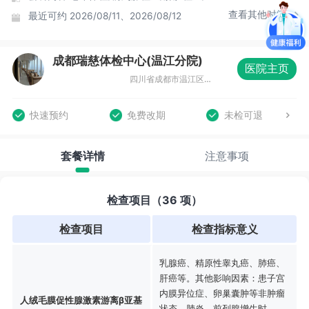
查看其他时间
最近可约
2026/08/11、2026/08/12
成都瑞慈体检中心(温江分院)
医院主页
四川省成都市温江区光华大道三段1588号8层
快速预约
免费改期
未检可退
套餐详情
注意事项
检查项目（36 项）
检查项目
检查指标意义
乳腺癌、精原性睾丸癌、肺癌、
肝癌等。其他影响因素：患子宫
内膜异位症、卵巢囊肿等非肿瘤
人绒毛膜促性腺激素游离β亚基
状态、肺炎、前列腺增生时，