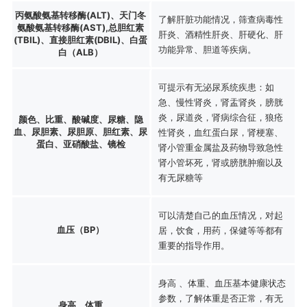
丙氨酸氨基转移酶(ALT)、天门冬
了解肝脏功能情况，筛查病毒性
氨酸氨基转移酶(AST),总胆红素
肝炎、酒精性肝炎、肝硬化、肝
(TBIL)、直接胆红素(DBIL)、白蛋
功能异常、胆道等疾病。
白（ALB）
可提示有无泌尿系统疾患：如
急、慢性肾炎，肾盂肾炎，膀胱
炎，尿道炎，肾病综合征，狼疮
颜色、比重、酸碱度、尿糖、隐
血、尿胆素、尿胆原、胆红素、尿
性肾炎，血红蛋白尿，肾梗塞、
蛋白、亚硝酸盐、镜检
肾小管重金属盐及药物导致急性
肾小管坏死，肾或膀胱肿瘤以及
有无尿糖等
可以清楚自己的血压情况，对起
血压（BP）
居，饮食，用药，保健等等都有
重要的指导作用。
身高 、体重、血压基本健康状态
参数，了解体重是否正常，有无
身高、体重