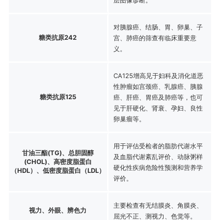
对胰腺癌、结肠、胃、卵巢、子
糖类抗原242
宫、肺癌的筛查有临床重要意
义。
CA125增高见于妇科及消化道恶
性肿瘤如宫颈癌、乳腺癌、胰腺
糖类抗原125
癌、肝癌、胃癌及肺癌等，也可
见于肝硬化、肾衰、孕妇、良性
卵巢瘤等。
用于评估受检者的脂肪代谢水平
甘油三酯(TG)、总胆固醇
及血脂代谢紊乱评价、动脉粥样
(CHOL)、高密度脂蛋白
硬化性疾病危险性预测和营养学
（HDL）、低密度脂蛋白（LDL）
评价。
主要检查有无结膜炎、角膜炎、
视力、外眼、辨色力
屈光不正、测视力、色觉等。