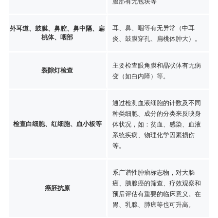
腹部有无包块等
耳、鼻、咽等有无异常（中耳
外耳道、鼓膜、鼻腔、鼻中隔、扁
桃体、咽部
炎、鼓膜穿孔、扁桃体肿大）。
主要检查眼角膜和晶状体有无病
裂隙灯检查
变（如白内障）等。
通过检测血液细胞的计数及不同
种类细胞、成分的分类来反映身
检查白细胞、红细胞、血小板等
体状况，如：贫血、感染、血液
系统疾病、物理化学因素损伤
等。
系广谱性肿瘤标志物，对大肠
癌、胰腺癌的筛查、疗效观察和
癌胚抗原
预后评估有重要的临床意义。在
胃、乳腺、肺癌等也可升高。