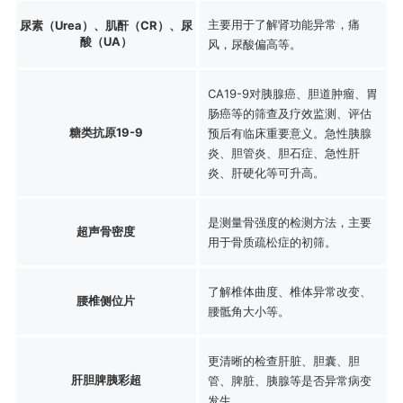
主要用于了解肾功能异常，痛
尿素（Urea）、肌酐（CR）、尿
酸（UA）
风，尿酸偏高等。
CA19-9对胰腺癌、胆道肿瘤、胃
肠癌等的筛查及疗效监测、评估
糖类抗原19-9
预后有临床重要意义。急性胰腺
炎、胆管炎、胆石症、急性肝
炎、肝硬化等可升高。
是测量骨强度的检测方法，主要
超声骨密度
用于骨质疏松症的初筛。
了解椎体曲度、椎体异常改变、
腰椎侧位片
腰骶角大小等。
更清晰的检查肝脏、胆囊、胆
肝胆脾胰彩超
管、脾脏、胰腺等是否异常病变
发生。