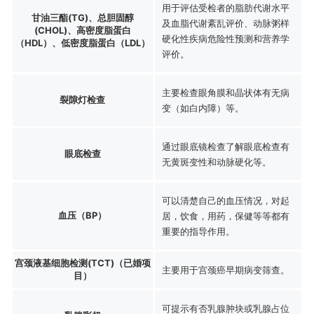
用于评估受检者的脂肪代谢水平
甘油三酯(TG)、总胆固醇
及血脂代谢紊乱评价、动脉粥样
(CHOL)、高密度脂蛋白
硬化性疾病危险性预测和营养学
（HDL）、低密度脂蛋白（LDL）
评价。
主要检查眼角膜和晶状体有无病
裂隙灯检查
变（如白内障）等。
通过眼底镜检查了解眼底检查有
眼底检查
无黄斑变性和动脉硬化等。
可以清楚自己的血压情况，对起
血压（BP）
居，饮食，用药，保健等等都有
重要的指导作用。
宫颈液基细胞检测(TCT)（已婚项
主要用于宫颈癌早期病变筛查。
目）
可提示有否乳腺肿块或乳腺占位