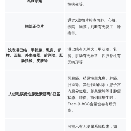
乳腺彩超
性病变等。
通过X线拍片检查两肺、心脏、
胸部正位片
纵隔、胸膜，判断有无炎症、肿
瘤等。
淋巴结有无肿大，甲状腺、乳
浅表淋巴结，甲状腺、乳房、脊
柱、四肢、外生殖器、前列腺、肛
房、肛肠有无异常、四肢脊柱有
肠指检、皮肤等
无畸形等
乳腺癌、精原性睾丸癌、肺癌、
肝癌等。其他影响因素：患子宫
内膜异位症、卵巢囊肿等非肿瘤
人绒毛膜促性腺激素游离β亚基
状态、肺炎、前列腺增生时，
Free-β-hCG含量也会有所升
高。
可提示有无泌尿系统疾患：如