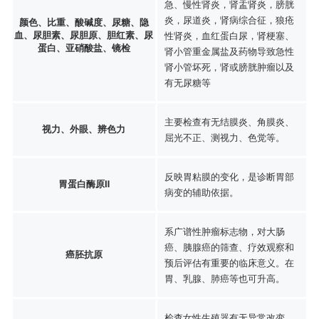
急、慢性肾炎，肾盂肾炎，膀胱
炎，尿道炎，肾病综合征，狼疮
颜色、比重、酸碱度、尿糖、隐
血、尿胆素、尿胆原、胆红素、尿
性肾炎，血红蛋白尿，肾梗塞、
蛋白、亚硝酸盐、镜检
肾小管重金属盐及药物导致急性
肾小管坏死，肾或膀胱肿瘤以及
有无尿糖等
主要检查有无结膜炎、角膜炎、
视力、外眼、辨色力
屈光不正、测视力、色觉等。
反映胃粘膜的变化，是诊断胃部
胃蛋白酶原Ⅱ
病变的辅助依据。
系广谱性肿瘤标志物，对大肠
癌、胰腺癌的筛查、疗效观察和
癌胚抗原
预后评估有重要的临床意义。在
胃、乳腺、肺癌等也可升高。
检查女性生殖器有无异常改变、