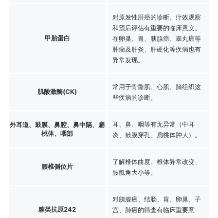
对原发性肝癌的诊断、疗效观察
和预后评估有重要的临床意义。
甲胎蛋白
在卵巢、胃、胰腺癌、睾丸癌等
肿瘤及肝炎、肝硬化等疾病也有
异常发现。
常用于骨骼肌、心肌、脑组织这
肌酸激酶(CK)
些疾病的诊断。
耳、鼻、咽等有无异常（中耳
外耳道、鼓膜、鼻腔、鼻中隔、扁
桃体、咽部
炎、鼓膜穿孔、扁桃体肿大）。
了解椎体曲度、椎体异常改变、
腰椎侧位片
腰骶角大小等。
对胰腺癌、结肠、胃、卵巢、子
糖类抗原242
宫、肺癌的筛查有临床重要意