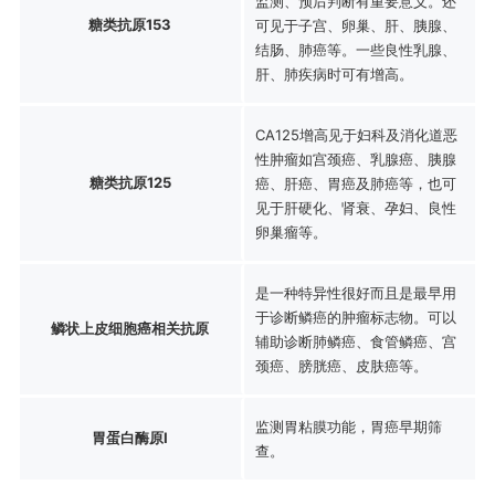
监测、预后判断有重要意义。还
糖类抗原153
可见于子宫、卵巢、肝、胰腺、
结肠、肺癌等。一些良性乳腺、
肝、肺疾病时可有增高。
CA125增高见于妇科及消化道恶
性肿瘤如宫颈癌、乳腺癌、胰腺
糖类抗原125
癌、肝癌、胃癌及肺癌等，也可
见于肝硬化、肾衰、孕妇、良性
卵巢瘤等。
是一种特异性很好而且是最早用
于诊断鳞癌的肿瘤标志物。可以
鳞状上皮细胞癌相关抗原
辅助诊断肺鳞癌、食管鳞癌、宫
颈癌、膀胱癌、皮肤癌等。
监测胃粘膜功能，胃癌早期筛
胃蛋白酶原Ⅰ
查。