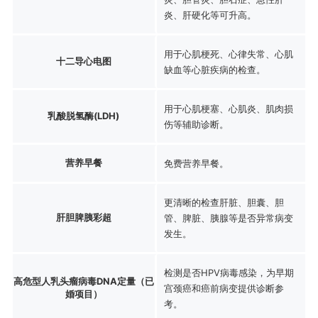
炎、肝硬化等可升高。
用于心肌梗死、心律失常、心肌
十二导心电图
缺血等心脏疾病的检查。
用于心肌梗塞、心肌炎、肌肉损
乳酸脱氢酶(LDH)
伤等辅助诊断。
营养早餐
免费营养早餐。
更清晰的检查肝脏、胆囊、胆
肝胆脾胰彩超
管、脾脏、胰腺等是否异常病变
发生。
检测是否HPV病毒感染，为早期
高危型人乳头瘤病毒DNA定量（已
宫颈癌和癌前病变提供诊断参
婚项目）
考。