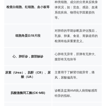
种类细胞、成分的分类来反映身
检查白细胞、红细胞、血小板等
体状况，如：贫血、感染、血液
系统疾病、物理化学因素损伤
等。
对肺癌的早期诊断及评估预后，
细胞角蛋白19片段
乳腺、卵巢、食道、胃肠道癌的
检测有临床重要意义。
心肺有无异常，肝脾有无肿大、
心、肺听诊，腹部触诊
腹部有无包块等
主要用于了解肾功能异常，痛
尿素（Urea）、肌酐（CR）、尿
酸（UA）
风，尿酸偏高等。
诊断及监测AMI病人病情敏感而
肌酸激酶同工酶(CK-MB)
特异的指标。