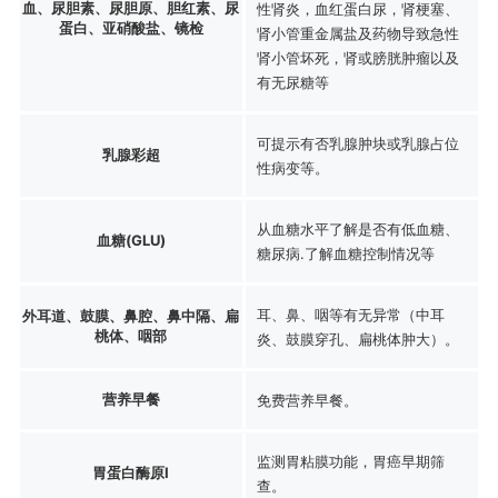
血、尿胆素、尿胆原、胆红素、尿
性肾炎，血红蛋白尿，肾梗塞、
蛋白、亚硝酸盐、镜检
肾小管重金属盐及药物导致急性
肾小管坏死，肾或膀胱肿瘤以及
有无尿糖等
可提示有否乳腺肿块或乳腺占位
乳腺彩超
性病变等。
从血糖水平了解是否有低血糖、
血糖(GLU)
糖尿病.了解血糖控制情况等
耳、鼻、咽等有无异常（中耳
外耳道、鼓膜、鼻腔、鼻中隔、扁
桃体、咽部
炎、鼓膜穿孔、扁桃体肿大）。
营养早餐
免费营养早餐。
监测胃粘膜功能，胃癌早期筛
胃蛋白酶原Ⅰ
查。