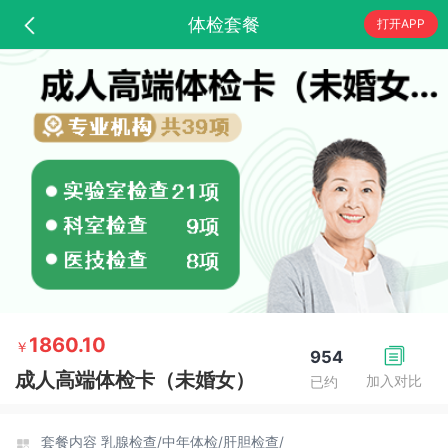
体检套餐
打开APP
1860.10
￥
954
成人高端体检卡（未婚女）
加入对比
已约
套餐内容
乳腺检查/
中年体检/
肝胆检查/