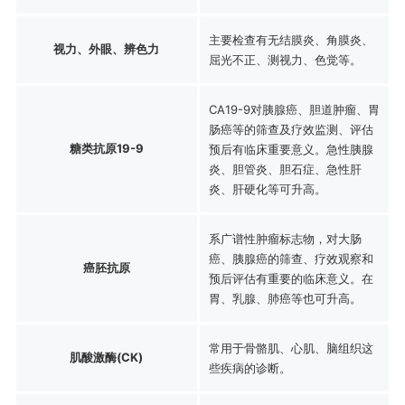
主要检查有无结膜炎、角膜炎、
视力、外眼、辨色力
屈光不正、测视力、色觉等。
CA19-9对胰腺癌、胆道肿瘤、胃
肠癌等的筛查及疗效监测、评估
糖类抗原19-9
预后有临床重要意义。急性胰腺
炎、胆管炎、胆石症、急性肝
炎、肝硬化等可升高。
系广谱性肿瘤标志物，对大肠
癌、胰腺癌的筛查、疗效观察和
癌胚抗原
预后评估有重要的临床意义。在
胃、乳腺、肺癌等也可升高。
常用于骨骼肌、心肌、脑组织这
肌酸激酶(CK)
些疾病的诊断。