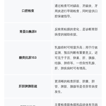
通过检查可对龋齿、牙龈炎、牙
口腔检查
周炎进行早期检查，同时提供口
腔保健指导。
反映胃粘膜的变化，是诊断胃部
胃蛋白酶原Ⅱ
病变的辅助依据。
乳腺癌时可明显升高；用于疗效
监测、预后判断有重要意义。还
糖类抗原153
可见于子宫、卵巢、肝、胰腺、
结肠、肺癌等。一些良性乳腺、
肝、肺疾病时可有增高。
更清晰的检查肝脏、胆囊、胆
肝胆脾胰彩超
管、脾脏、胰腺等是否异常病变
发生。
主要检查眼角膜和晶状体有无病