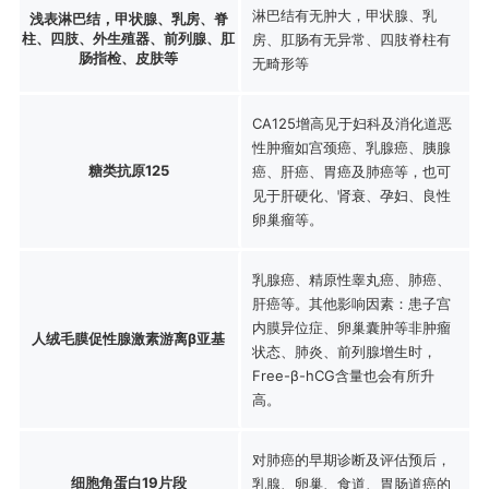
淋巴结有无肿大，甲状腺、乳
浅表淋巴结，甲状腺、乳房、脊
柱、四肢、外生殖器、前列腺、肛
房、肛肠有无异常、四肢脊柱有
肠指检、皮肤等
无畸形等
CA125增高见于妇科及消化道恶
性肿瘤如宫颈癌、乳腺癌、胰腺
糖类抗原125
癌、肝癌、胃癌及肺癌等，也可
见于肝硬化、肾衰、孕妇、良性
卵巢瘤等。
乳腺癌、精原性睾丸癌、肺癌、
肝癌等。其他影响因素：患子宫
内膜异位症、卵巢囊肿等非肿瘤
人绒毛膜促性腺激素游离β亚基
状态、肺炎、前列腺增生时，
Free-β-hCG含量也会有所升
高。
对肺癌的早期诊断及评估预后，
细胞角蛋白19片段
乳腺、卵巢、食道、胃肠道癌的