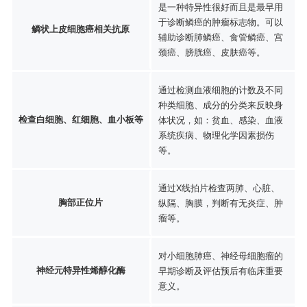
是一种特异性很好而且是最早用
于诊断鳞癌的肿瘤标志物。可以
鳞状上皮细胞癌相关抗原
辅助诊断肺鳞癌、食管鳞癌、宫
颈癌、膀胱癌、皮肤癌等。
通过检测血液细胞的计数及不同
种类细胞、成分的分类来反映身
检查白细胞、红细胞、血小板等
体状况，如：贫血、感染、血液
系统疾病、物理化学因素损伤
等。
通过X线拍片检查两肺、心脏、
胸部正位片
纵隔、胸膜，判断有无炎症、肿
瘤等。
对小细胞肺癌、神经母细胞瘤的
神经元特异性烯醇化酶
早期诊断及评估预后有临床重要
意义。