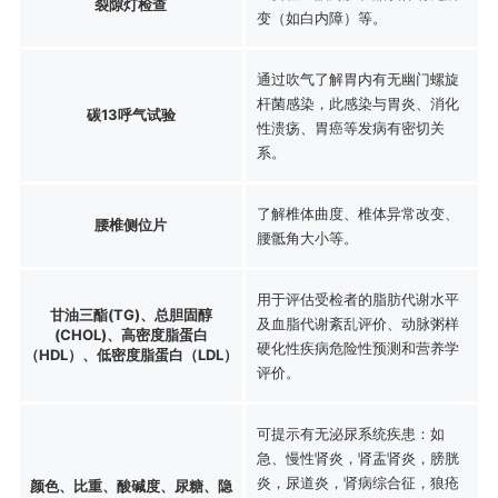
裂隙灯检查
变（如白内障）等。
通过吹气了解胃内有无幽门螺旋
杆菌感染，此感染与胃炎、消化
碳13呼气试验
性溃疡、胃癌等发病有密切关
系。
了解椎体曲度、椎体异常改变、
腰椎侧位片
腰骶角大小等。
用于评估受检者的脂肪代谢水平
甘油三酯(TG)、总胆固醇
及血脂代谢紊乱评价、动脉粥样
(CHOL)、高密度脂蛋白
硬化性疾病危险性预测和营养学
（HDL）、低密度脂蛋白（LDL）
评价。
可提示有无泌尿系统疾患：如
急、慢性肾炎，肾盂肾炎，膀胱
炎，尿道炎，肾病综合征，狼疮
颜色、比重、酸碱度、尿糖、隐