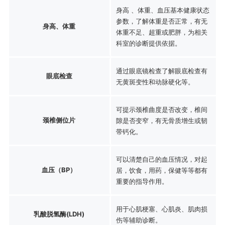
身高 、体重、血压基本健康状态
参数，了解体重是否正常，有无
身高、体重
体重不足、超重或肥胖，为相关
科室的诊断提供依据。
通过眼底镜检查了解眼底检查有
眼底检查
无黄斑变性和动脉硬化等。
可提示颈椎曲度是否改变，椎间
颈椎侧位片
隙是否变窄，有无骨质增生或韧
带钙化。
可以清楚自己的血压情况，对起
血压（BP）
居，饮食，用药，保健等等都有
重要的指导作用。
用于心肌梗塞、心肌炎、肌肉损
乳酸脱氢酶(LDH)
伤等辅助诊断。