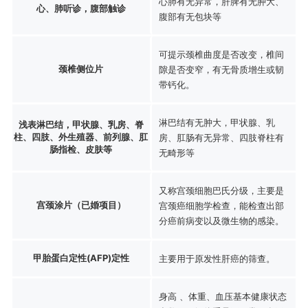
心肺有无异常，肝脾有无肿大、
心、肺听诊，腹部触诊
腹部有无包块等
可提示颈椎曲度是否改变，椎间
颈椎侧位片
隙是否变窄，有无骨质增生或韧
带钙化。
淋巴结有无肿大，甲状腺、乳
浅表淋巴结，甲状腺、乳房、脊
柱、四肢、外生殖器、前列腺、肛
房、肛肠有无异常、四肢脊柱有
肠指检、皮肤等
无畸形等
又称宫颈细胞巴氏分级，主要是
宫颈涂片（已婚项目）
宫颈癌细胞学检查，能检查出部
分癌前病变以及微生物的感染。
甲胎蛋白定性(AFP)定性
主要用于原发性肝癌的筛查。
身高 、体重、血压基本健康状态