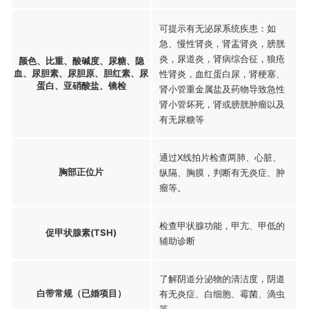
可提示有无泌尿系统疾患：如
急、慢性肾炎，肾盂肾炎，膀胱
炎，尿道炎，肾病综合征，狼疮
颜色、比重、酸碱度、尿糖、隐
血、尿胆素、尿胆原、胆红素、尿
性肾炎，血红蛋白尿，肾梗塞、
蛋白、亚硝酸盐、镜检
肾小管重金属盐及药物导致急性
肾小管坏死，肾或膀胱肿瘤以及
有无尿糖等
通过X线拍片检查两肺、心脏、
胸部正位片
纵隔、胸膜，判断有无炎症、肿
瘤等。
检查甲状腺功能，甲亢、甲低的
促甲状腺素(TSH)
辅助诊断
了解阴道分泌物的清洁度，阴道
白带常规（已婚项目）
有无炎症、白细胞、霉菌、滴虫
等。