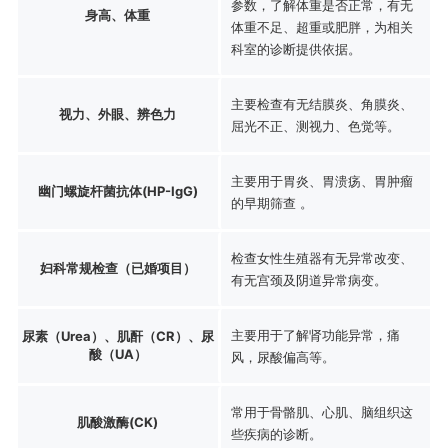
参数，了解体重是否正常，有无
身高、体重
体重不足、超重或肥胖，为相关
科室的诊断提供依据。
主要检查有无结膜炎、角膜炎、
视力、外眼、辨色力
屈光不正、测视力、色觉等。
主要用于胃炎、胃溃疡、胃肿瘤
幽门螺旋杆菌抗体(HP-IgG)
的早期筛查 。
检查女性生殖器有无异常改变、
妇科常规检查（已婚项目）
有无宫颈及阴道异常病变。
主要用于了解肾功能异常，痛
尿素（Urea）、肌酐（CR）、尿
酸（UA）
风，尿酸偏高等。
常用于骨骼肌、心肌、脑组织这
肌酸激酶(CK)
些疾病的诊断。