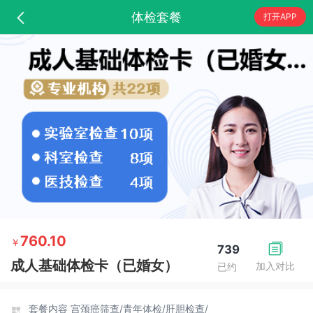
体检套餐
打开APP
760.10
￥
739
成人基础体检卡（已婚女）
加入对比
已约
套餐内容
宫颈癌筛查/
青年体检/
肝胆检查/