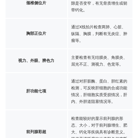
颈椎侧位片
隙是否变窄，有无骨质增生或韧
带钙化。
通过X线拍片检查两肺、心脏、
胸部正位片
纵隔、胸膜，判断有无炎症、肿
瘤等。
主要检查有无结膜炎、角膜炎、
视力、外眼、辨色力
屈光不正、测视力、色觉等。
通过对肝脏酶、蛋白、胆红素的
检测，可反映肝细胞的合成功能
肝功能七项
情况，肝细胞实质受损情况，肝
内、外胆道阻塞情况等。
检查能较好的显示前列腺的形
态、大小，对于前列腺增生、肥
前列腺彩超
大、钙化等疾病具有诊断意义。