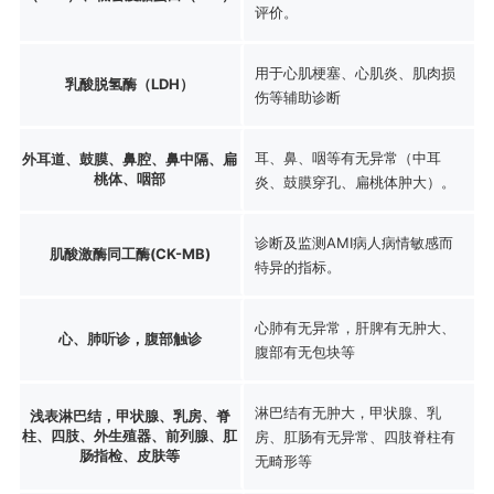
评价。
用于心肌梗塞、心肌炎、肌肉损
乳酸脱氢酶（LDH）
伤等辅助诊断
耳、鼻、咽等有无异常（中耳
外耳道、鼓膜、鼻腔、鼻中隔、扁
桃体、咽部
炎、鼓膜穿孔、扁桃体肿大）。
诊断及监测AMI病人病情敏感而
肌酸激酶同工酶(CK-MB)
特异的指标。
心肺有无异常，肝脾有无肿大、
心、肺听诊，腹部触诊
腹部有无包块等
淋巴结有无肿大，甲状腺、乳
浅表淋巴结，甲状腺、乳房、脊
柱、四肢、外生殖器、前列腺、肛
房、肛肠有无异常、四肢脊柱有
肠指检、皮肤等
无畸形等