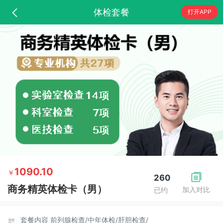
体检套餐
打开APP
1090.10
￥
260
商务精英体检卡（男）
加入对比
已约
套餐内容
前列腺检查/
中年体检/
肝胆检查/