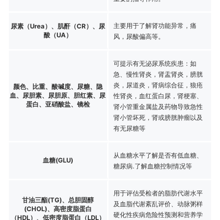
主要用于了解肾功能异常，痛
尿素（Urea）、肌酐（CR）、尿
酸（UA）
风，尿酸偏高等。
可提示有无泌尿系统疾患：如
急、慢性肾炎，肾盂肾炎，膀胱
炎，尿道炎，肾病综合征，狼疮
颜色、比重、酸碱度、尿糖、隐
血、尿胆素、尿胆原、胆红素、尿
性肾炎，血红蛋白尿，肾梗塞、
蛋白、亚硝酸盐、镜检
肾小管重金属盐及药物导致急性
肾小管坏死，肾或膀胱肿瘤以及
有无尿糖等
从血糖水平了解是否有低血糖、
血糖(GLU)
糖尿病.了解血糖控制情况等
用于评估受检者的脂肪代谢水平
甘油三酯(TG)、总胆固醇
及血脂代谢紊乱评价、动脉粥样
(CHOL)、高密度脂蛋白
硬化性疾病危险性预测和营养学
（HDL）、低密度脂蛋白（LDL）