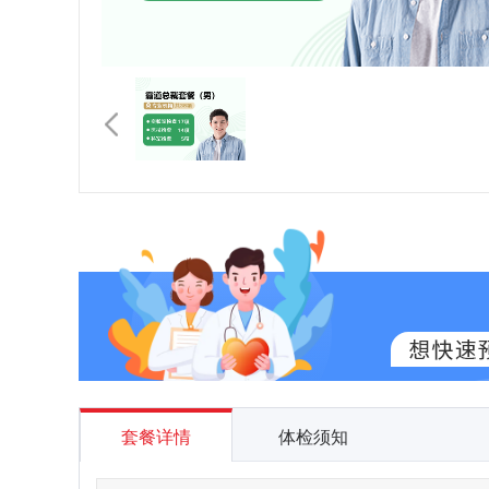
套餐详情
体检须知