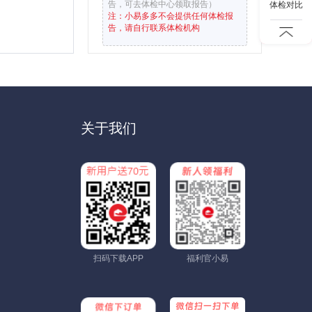
告，可去体检中心领取报告）
体检对比
注：小易多多不会提供任何体检报
告，请自行联系体检机构
关于我们
扫码下载APP
福利官小易