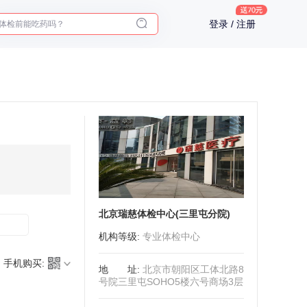
2025年了，给父母预约体检
体检前能吃药吗？
登录 / 注册
十大理由告诉你为什么要买保险
入职体检在线预约
2025年了，给父母预约体检
北京瑞慈体检中心(三里屯分院)
机构等级
:
专业体检中心
手机购买:
地址
:
北京市朝阳区工体北路8
号院三里屯SOHO5楼六号商场3层