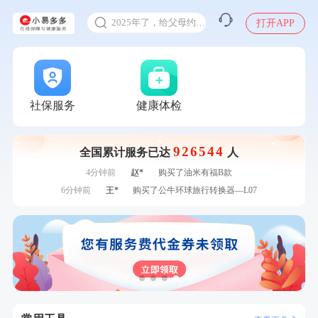
甲状腺癌怎么筛查
刚刚
何*
购买了K3颈椎按摩仪（浅灰色）
2025年了，给父母约个体检
打开APP
刚刚
何*
购买了K3颈椎按摩仪（浅灰色）
体检前能吃药吗
刚刚
毛**
成功预约了尊享版孕前套餐（女）
十大理由告诉你为什么要买保险
刚刚
毛**
成功预约了尊享版孕前套餐（女）
感染人偏肺病毒就会得肺炎吗
1分钟前
李**
成功预约了青年白领男套餐
1分钟前
熊**
购买了时尚羽毛球套装ES-YM601
入职体检在线预约
社保服务
健康体检
2分钟前
姜**
购买了五常稻花香2号大米
甲状腺癌怎么筛查
2分钟前
王**
成功预约女性常规体检套餐
926544
全国累计服务已达
人
4分钟前
陈**
成功预约了精英体检套餐
4分钟前
赵*
购买了油米有福B款
6分钟前
王*
购买了公牛环球旅行转换器—L07
6分钟前
孙**
成功预约了商务应酬体检（男）
7分钟前
周**
成功预约了男性健康套餐
7分钟前
毛**
购买了联创雅斯奶锅DF-CP103M
刚刚
何*
购买了K3颈椎按摩仪（浅灰色）
刚刚
何*
购买了K3颈椎按摩仪（浅灰色）