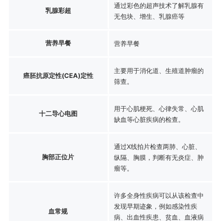
通过彩色的超声技术了解乳腺有
乳腺彩超
无包块、增生、乳腺癌等
营养早餐
营养早餐
主要用于消化道、生殖道肿瘤的
癌胚抗原定性(CEA)定性
筛查。
用于心肌梗死、心律失常、心肌
十二导心电图
缺血等心脏疾病的检查。
通过X线拍片检查两肺、心脏、
胸部正位片
纵隔、胸膜，判断有无炎症、肿
瘤等。
许多全身性疾病可以从该检查中
发现早期迹象，例如感染性疾
血常规
病、出血性疾患、贫血、血液病