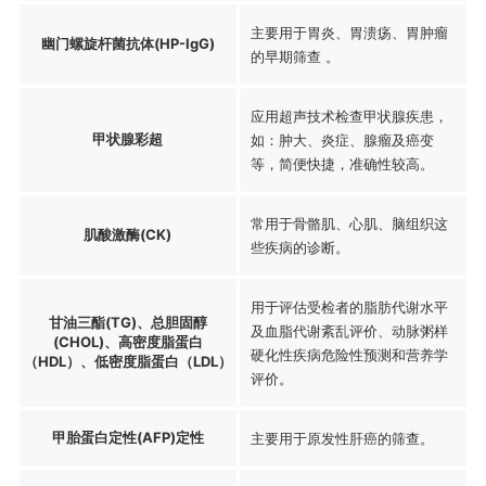
主要用于胃炎、胃溃疡、胃肿瘤
幽门螺旋杆菌抗体(HP-IgG)
的早期筛查 。
应用超声技术检查甲状腺疾患，
甲状腺彩超
如：肿大、炎症、腺瘤及癌变
等，简便快捷，准确性较高。
常用于骨骼肌、心肌、脑组织这
肌酸激酶(CK)
些疾病的诊断。
用于评估受检者的脂肪代谢水平
甘油三酯(TG)、总胆固醇
及血脂代谢紊乱评价、动脉粥样
(CHOL)、高密度脂蛋白
硬化性疾病危险性预测和营养学
（HDL）、低密度脂蛋白（LDL）
评价。
甲胎蛋白定性(AFP)定性
主要用于原发性肝癌的筛查。