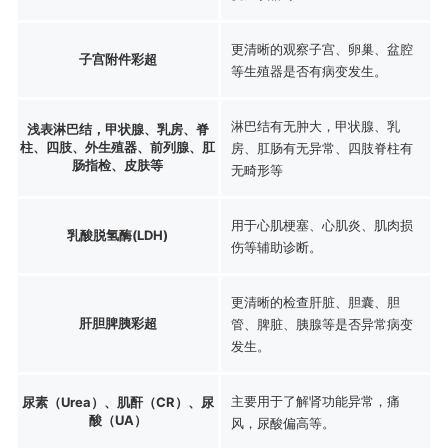
更清晰的观察子宫、卵巢、盆腔
子宫附件彩超
等生殖器是否有病变发生。
淋巴结有无肿大，甲状腺、乳
浅表淋巴结，甲状腺、乳房、脊
柱、四肢、外生殖器、前列腺、肛
房、肛肠有无异常、四肢脊柱有
肠指检、皮肤等
无畸形等
用于心肌梗塞、心肌炎、肌肉损
乳酸脱氢酶(LDH)
伤等辅助诊断。
更清晰的检查肝脏、胆囊、胆
肝胆脾胰彩超
管、脾脏、胰腺等是否异常病变
发生。
主要用于了解肾功能异常，痛
尿素（Urea）、肌酐（CR）、尿
酸（UA）
风，尿酸偏高等。