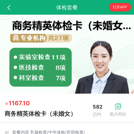
体检套餐
打开APP
1167.10
￥
582
商务精英体检卡（未婚女）
加入对比
已约
套餐内容
乳腺检查/
中年体检/
肝胆检查/