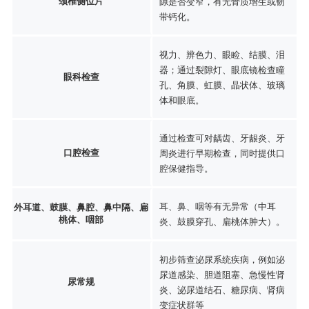
颈椎侧位片
隙是否变窄，有无骨质增生或韧
带钙化。
视力、辨色力、眼睑、结膜、泪
器；通过裂隙灯、眼底镜检查瞳
眼科检查
孔、角膜、虹膜、晶状体、玻璃
体和眼底。
通过检查可对龋齿、牙龈炎、牙
口腔检查
周炎进行早期检查，同时提供口
腔保健指导。
耳、鼻、咽等有无异常（中耳
外耳道、鼓膜、鼻腔、鼻中隔、扁
桃体、咽部
炎、鼓膜穿孔、扁桃体肿大）。
初步筛查泌尿系统疾病，例如泌
尿道感染、胆道阻塞、急慢性肾
尿常规
炎、泌尿道结石、糖尿病、肾病
变症状群等