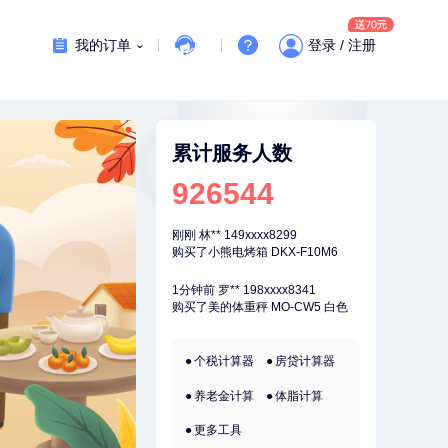
7分钟前
张**
134xxxx4350
成功预约了心脏病套餐
我的订单
登录 / 注册
刚刚
叶**
159xxxx4361
成功预约了男性婚前体检基础套餐
刚刚
叶**
159xxxx4361
成功预约了男性婚前体检基础套餐
累计服务人数
刚刚
林**
149xxxx8299
926544
购买了小熊电烤箱 DKX-F10M6
刚刚
林**
149xxxx8299
购买了小熊电烤箱 DKX-F10M6
1分钟前
罗**
198xxxx8341
购买了美的体重秤 MO-CW5 白色
1分钟前
肖**
159xxxx4211
个税计算器
房贷计算器
成功预约了妇科套餐
养老金计算
体脂计算
2分钟前
王**
137xxxx1135
成功预约了企业招工体检套餐
更多工具