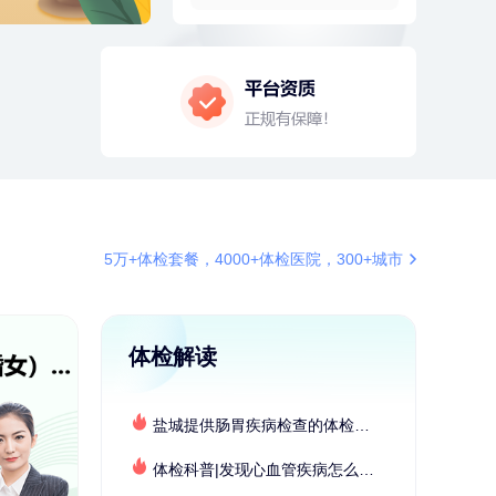
2分钟前
潘*
151xxxx4069
购买了美的1.5L电热水壶HJ1522
4分钟前
周**
197xxxx4928
购买了BP3颈椎热敷枕
4分钟前
周**
132xxxx5456
成功预约了男性健康套餐
6分钟前
莫**
137xxxx3241
成功预约了青少年体检套餐
6分钟前
毛**
152xxxx1599
5万+体检套餐，4000+体检医院，300+城市
购买了联创雅斯奶锅DF-CP103M
7分钟前
黎**
196xxxx9643
购买了厨房家用多功能不锈钢刀具
六件套装
体检解读
7分钟前
张**
134xxxx4350
成功预约了心脏病套餐
盐城提供肠胃疾病检查的体检套餐有哪些？体检机构有哪些选择？如何预约？
刚刚
叶**
159xxxx4361
成功预约了男性婚前体检基础套餐
体检科普|发现心血管疾病怎么办？
刚刚
叶**
159xxxx4361