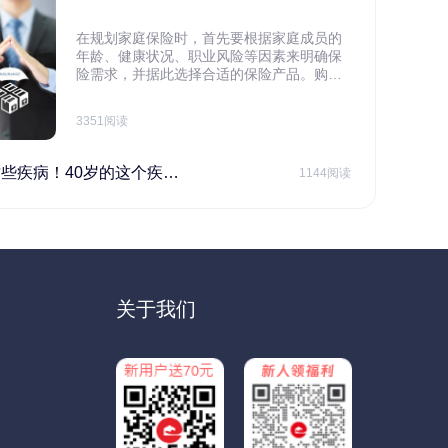
在规划家庭保险时，首先要根据家庭成员的
年龄、健康状况、职业风险等因素来明确保
险需求，并据此选择合适的保险产品。购买
保险应基于实际需求，选择不同的险种，避
免盲目投保。在预算有限的情况下，应合理
3351阅读
规划家庭财务预算，确保保险费用不会对家
庭日常开支造成压力，建议优先为家庭的主
要经济支柱投保。
40岁的这个疾病最需要注意！
1144阅读
关于我们