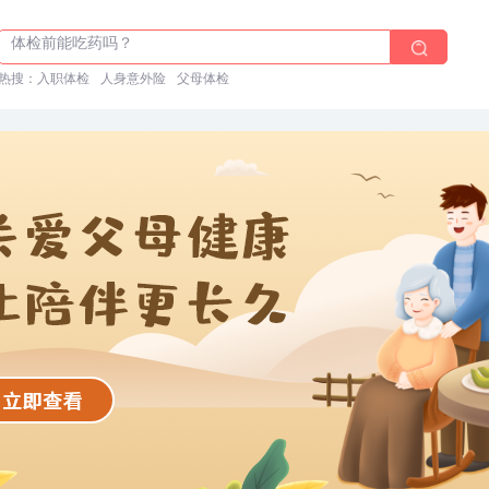
体检前能吃药吗？
十大理由告诉你为什么要买保险
热搜：
入职体检在线预约
入职体检
人身意外险
父母体检