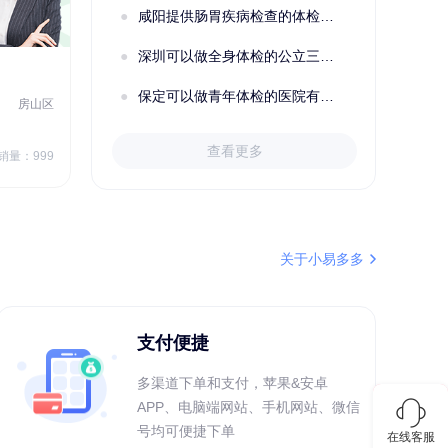
咸阳提供肠胃疾病检查的体检套餐有哪些？体检机构有哪些选择？如何预约？
成功预约了男性婚前体检基础套餐
深圳可以做全身体检的公立三甲医院及体检套餐汇总
2022定制C套餐 女未婚
女性
保定可以做青年体检的医院有哪些？有哪些套餐可以选择？
房山区
秦皇岛市第一医院体检中心
北戴河区
7
1709.40
查看更多
￥
销量：999
￥
销量：999
＋加入对比
关于小易多多
支付便捷
多渠道下单和支付，苹果&安卓
APP、电脑端网站、手机网站、微信
号均可便捷下单
在线客服