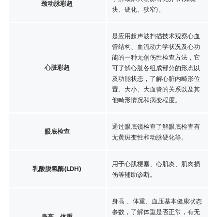
颈动脉彩超
块、硬化、狭窄)。
是应用超声波扫描技术观察心血
管结构、血流动力学状况及心功
能的一种无创伤性检查方法，它
心脏彩超
可了解心脏各组成部分的形态以
及功能状态，了解心脏内畸形位
置、大小、大血管的关系以及其
他畸形情况和病变程度。
通过眼底镜检查了解眼底检查有
眼底检查
无黄斑变性和动脉硬化等。
用于心肌梗塞、心肌炎、肌肉损
乳酸脱氢酶(LDH)
伤等辅助诊断。
身高 、体重、血压基本健康状态
参数，了解体重是否正常，有无
身高、体重