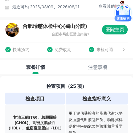
查看其他时间
最近可约
2026/08/09、2026/08/11
合肥瑞慈体检中心(蜀山分院)
医院主页
合肥市蜀山区潜山南路188号蔚蓝商务港城市广场F座3-4层
快速预约
免费改期
未检可退
套餐详情
注意事项
检查项目（25 项）
检查项目
检查指标意义
用于评估受检者的脂肪代谢水平
甘油三酯(TG)、总胆固醇
及血脂代谢紊乱评价、动脉粥样
(CHOL)、高密度脂蛋白
硬化性疾病危险性预测和营养学
（HDL）、低密度脂蛋白（LDL）
评价。