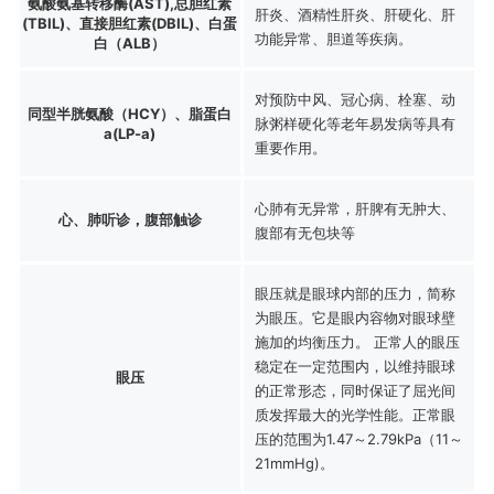
氨酸氨基转移酶(AST),总胆红素
肝炎、酒精性肝炎、肝硬化、肝
(TBIL)、直接胆红素(DBIL)、白蛋
功能异常、胆道等疾病。
白（ALB）
对预防中风、冠心病、栓塞、动
同型半胱氨酸（HCY）、脂蛋白
脉粥样硬化等老年易发病等具有
a(LP-a)
重要作用。
心肺有无异常，肝脾有无肿大、
心、肺听诊，腹部触诊
腹部有无包块等
眼压就是眼球内部的压力，简称
为眼压。它是眼内容物对眼球壁
施加的均衡压力。 正常人的眼压
稳定在一定范围内，以维持眼球
眼压
的正常形态，同时保证了屈光间
质发挥最大的光学性能。正常眼
压的范围为1.47～2.79kPa（11～
21mmHg)。