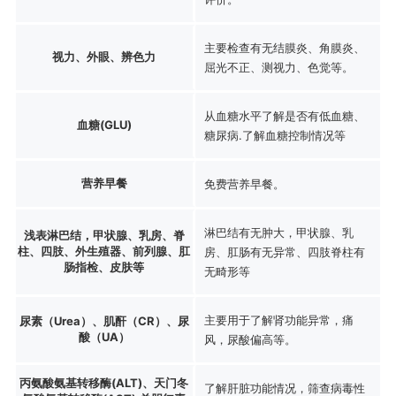
主要检查有无结膜炎、角膜炎、
视力、外眼、辨色力
屈光不正、测视力、色觉等。
从血糖水平了解是否有低血糖、
血糖(GLU)
糖尿病.了解血糖控制情况等
营养早餐
免费营养早餐。
淋巴结有无肿大，甲状腺、乳
浅表淋巴结，甲状腺、乳房、脊
柱、四肢、外生殖器、前列腺、肛
房、肛肠有无异常、四肢脊柱有
肠指检、皮肤等
无畸形等
主要用于了解肾功能异常，痛
尿素（Urea）、肌酐（CR）、尿
酸（UA）
风，尿酸偏高等。
丙氨酸氨基转移酶(ALT)、天门冬
了解肝脏功能情况，筛查病毒性