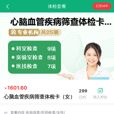
体检套餐
打开APP
1601.60
￥
299
心脑血管疾病筛查体检卡（女）
加入对比
已约
套餐内容
疾病筛查/
肝胆检查/
女性/