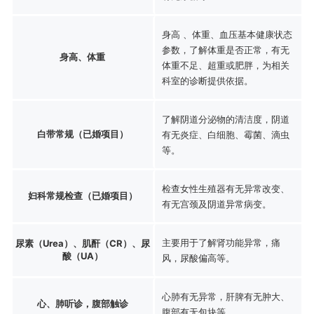
身高 、体重、血压基本健康状态
参数，了解体重是否正常，有无
身高、体重
体重不足、超重或肥胖，为相关
科室的诊断提供依据。
了解阴道分泌物的清洁度，阴道
白带常规（已婚项目）
有无炎症、白细胞、霉菌、滴虫
等。
检查女性生殖器有无异常改变、
妇科常规检查（已婚项目）
有无宫颈及阴道异常病变。
主要用于了解肾功能异常，痛
尿素（Urea）、肌酐（CR）、尿
酸（UA）
风，尿酸偏高等。
心肺有无异常，肝脾有无肿大、
心、肺听诊，腹部触诊
腹部有无包块等