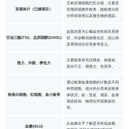
又称宫颈细胞巴氏分级，主要是
宫颈涂片（已婚项目）
宫颈癌细胞学检查，能检查出部
分癌前病变以及微生物的感染。
血脂浓度与心脑血管疾病关系密
甘油三酯(TG)、总胆固醇(CHOL)
切，对诊断动脉硬化症，冠心病
及肾病综合症有参考意义。
主要检查有无结膜炎、角膜炎、
视力、外眼、辨色力
屈光不正、测视力、色觉等。
通过检测血液细胞的计数及不同
种类细胞、成分的分类来反映身
检查白细胞、红细胞、血小板等
体状况，如：贫血、感染、血液
系统疾病、物理化学因素损伤
等。
从血糖水平了解是否有低血糖、
血糖(GLU)