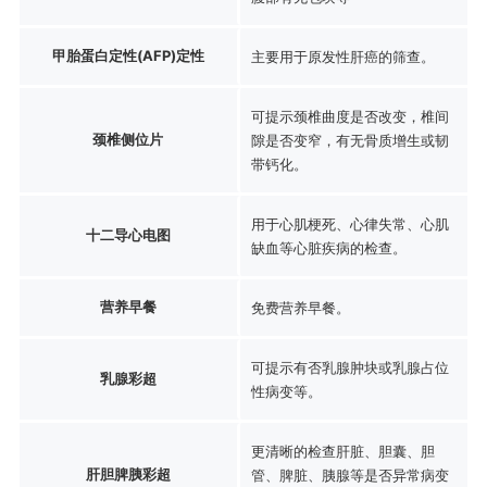
甲胎蛋白定性(AFP)定性
主要用于原发性肝癌的筛查。
可提示颈椎曲度是否改变，椎间
颈椎侧位片
隙是否变窄，有无骨质增生或韧
带钙化。
用于心肌梗死、心律失常、心肌
十二导心电图
缺血等心脏疾病的检查。
营养早餐
免费营养早餐。
可提示有否乳腺肿块或乳腺占位
乳腺彩超
性病变等。
更清晰的检查肝脏、胆囊、胆
肝胆脾胰彩超
管、脾脏、胰腺等是否异常病变