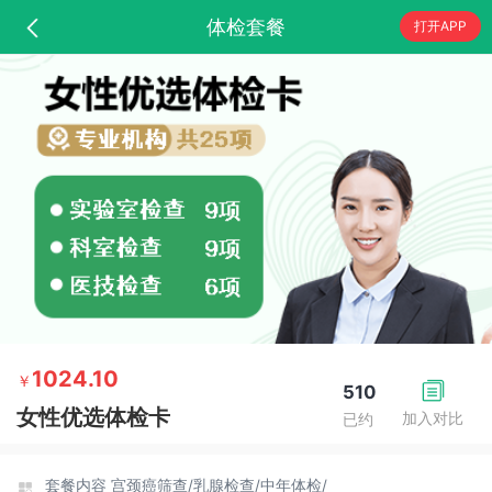
体检套餐
打开APP
1024.10
￥
510
女性优选体检卡
加入对比
已约
套餐内容
宫颈癌筛查/
乳腺检查/
中年体检/