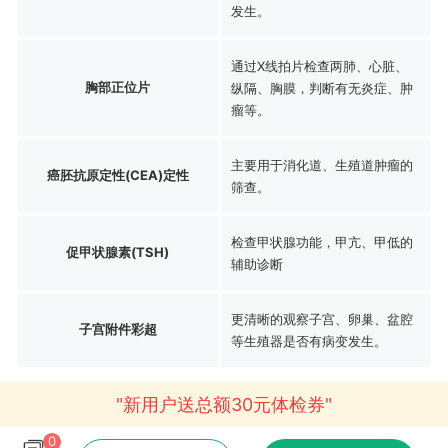
发生。
通过X线拍片检查两肺、心脏、
胸部正位片
纵隔、胸膜，判断有无炎症、肿
瘤等。
主要用于消化道、生殖道肿瘤的
癌胚抗原定性(CEA)定性
筛查。
检查甲状腺功能，甲亢、甲低的
促甲状腺素(TSH)
辅助诊断
更清晰的观察子宫、卵巢、盆腔
子宫附件彩超
等生殖器是否有病变发生。
"新用户送总额30元体检券"
0