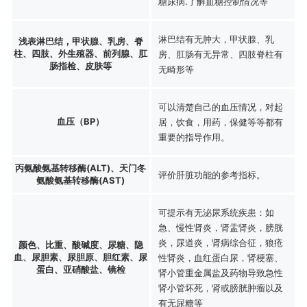
糖尿病.了解血糖控制情况等
淋巴结有无肿大，甲状腺、乳
浅表淋巴结，甲状腺、乳房、脊
柱、四肢、外生殖器、前列腺、肛
房、肛肠有无异常、四肢脊柱有
肠指检、皮肤等
无畸形等
可以清楚自己的血压情况，对起
血压（BP）
居，饮食，用药，保健等等都有
重要的指导作用。
丙氨酸氨基转移酶(ALT)、天门冬
评价肝脏功能的参考指标。
氨酸氨基转移酶(AST)
可提示有无泌尿系统疾患：如
急、慢性肾炎，肾盂肾炎，膀胱
炎，尿道炎，肾病综合征，狼疮
颜色、比重、酸碱度、尿糖、隐
血、尿胆素、尿胆原、胆红素、尿
性肾炎，血红蛋白尿，肾梗塞、
蛋白、亚硝酸盐、镜检
肾小管重金属盐及药物导致急性
肾小管坏死，肾或膀胱肿瘤以及
有无尿糖等