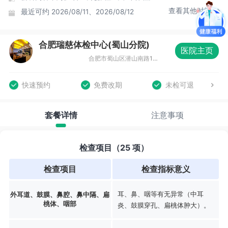
查看其他时间
最近可约
2026/08/11、2026/08/12
合肥瑞慈体检中心(蜀山分院)
医院主页
合肥市蜀山区潜山南路188号蔚蓝商务港城市广场F座3-4层
快速预约
免费改期
未检可退
套餐详情
注意事项
检查项目（25 项）
检查项目
检查指标意义
耳、鼻、咽等有无异常（中耳
外耳道、鼓膜、鼻腔、鼻中隔、扁
桃体、咽部
炎、鼓膜穿孔、扁桃体肿大）。