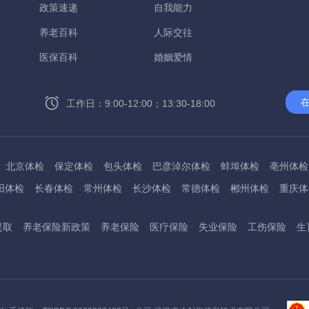
政策速递
自我能力
养老百科
人际交往
医保百科
婚姻爱情
工作日：9:00-12:00；13:30-18:00
北京体检
保定体检
包头体检
巴彦淖尔体检
蚌埠体检
亳州体检
阳体检
长春体检
常州体检
长沙体检
常德体检
郴州体检
重庆体
州体检
东方体检
德阳体检
达州体检
大理体检
石嘴山体检
鄂尔
提取
养老保险新政策
养老保险
医疗保险
失业保险
工伤保险
生
桂林体检
贵港体检
广元体检
贵阳体检
红河体检
邯郸体检
衡水
淮南体检
淮北体检
菏泽体检
鹤壁体检
许昌体检
黄石体检
黄冈
州体检
吉林体检
齐齐哈尔体检
鸡西体检
嘉兴体检
金华体检
景
阳体检
嘉峪关体检
开封体检
昆明体检
克拉玛依体检
廊坊体检