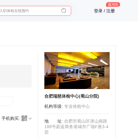
入职体检在线预约
登录 / 注册
2025年了，给父母预约体检
合肥瑞慈体检中心(蜀山分院)
机构等级
:
专业体检中心
手机购买:
地址
:
合肥市蜀山区潜山南路
188号蔚蓝商务港城市广场F座3-4
层