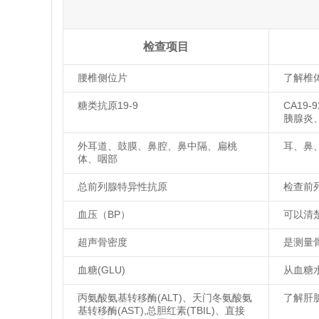
检查项目
腰椎侧位片
了解椎
糖类抗原19-9
CA1
胰腺炎
外耳道、鼓膜、鼻腔、鼻中隔、扁桃
耳、鼻
体、咽部
总前列腺特异性抗原
检查前
血压（BP）
可以清
超声骨密度
是测量
血糖(GLU)
从血糖
丙氨酸氨基转移酶(ALT)、天门冬氨酸氨
了解肝
基转移酶(AST),总胆红素(TBIL)、直接