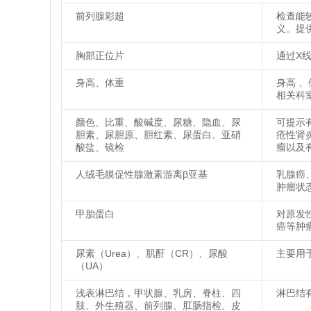
前列腺彩超
检查能
义。提
胸部正位片
通过X
身高、体重
身高 
相关科
颜色、比重、酸碱度、尿糖、隐血、尿
可提示
胆素、尿胆原、胆红素、尿蛋白、亚硝
疮性肾
酸盐、镜检
瘤以及
人绒毛膜促性腺激素游离β亚基
乳腺癌
肿瘤状态
甲胎蛋白
对原发
癌等肿
尿素（Urea）、肌酐（CR）、尿酸
主要用
（UA）
浅表淋巴结，甲状腺、乳房、脊柱、四
淋巴结
肢、外生殖器、前列腺、肛肠指检、皮