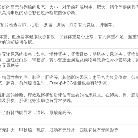
较好的显示前列腺的形态、大小，对于前列腺增生、肥大、钙化等疾病具
供高清晰度的动态彩色超声断层图像诊断。
线拍片检查两肺、心脏、纵隔、胸膜，判断有无炎症、肿瘤等。
、体重、血压基本健康状态参数，了解体重是否正常，有无体重不足、超重
室的诊断提供依据。
有无泌尿系统疾患：如急、慢性肾炎，肾盂肾炎，膀胱炎，尿道炎，肾病
炎，血红蛋白尿，肾梗塞、肾小管重金属盐及药物导致急性肾小管坏死，
有无尿糖等
、精原性睾丸癌、肺癌、肝癌等。其他影响因素：患子宫内膜异位症、卵
、肺炎、前列腺增生时，Free-β-hCG含量也会有所升高。
性肝癌的诊断、疗效观察和预后评估有重要的临床意义。在卵巢、胃、胰
瘤及肝炎、肝硬化等疾病也有异常发现。
于了解肾功能异常，痛风，尿酸偏高等。
有无肿大，甲状腺、乳房、肛肠有无异常、四肢脊柱有无畸形等