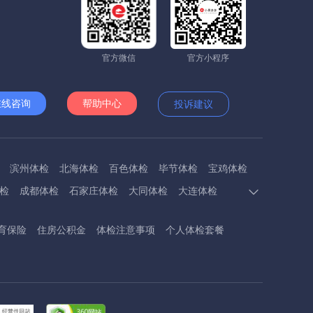
官方微信
官方小程序
在线咨询
帮助中心
投诉建议
滨州体检
北海体检
百色体检
毕节体检
宝鸡体检
检
成都体检
石家庄体检
大同体检
大连体检
多斯体检
鄂州体检
抚顺体检
阜阳体检
福州体检
育保险
住房公积金
体检注意事项
个人体检套餐
体检
呼和浩特体检
呼伦贝尔体检
葫芦岛体检
体检
衡阳体检
怀化体检
惠州体检
河源体检
德镇体检
九江体检
吉安体检
济南体检
济宁体检
临汾体检
辽阳体检
连云港体检
丽水体检
龙岩体检