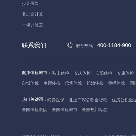
少儿保险
养老金计算
个税计算器
联系我们:
400-1184-900
服务热线：
健康体检城市：
鞍山体检
安庆体检
安阳体检
安康体检
白银体检
承德体检
沧州体检
长治体检
赤峰体检
朝
丹东体检
大庆体检
东营体检
德州体检
东莞体检
儋
热门关键词：
终身医保
北上广深公积金贷款
住房公积金
抚州体检
佛山体检
防城港体检
赣州体检
广州体检
全国体检医院
全国体检城市
全国热门标签
哈尔滨体检
淮安体检
杭州体检
湖州体检
合肥体检
河池体检
海口体检
汉中体检
晋城体检
晋中体检
锦
焦作体检
济源体检
荆门体检
荆州体检
江门体检
揭