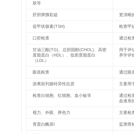
肤等
肝胆脾胰彩超
更清晰
促甲状腺素(TSH)
检查甲
口腔检查
通过检
甘油三酯(TG)、总胆固醇(CHOL)、高密
用于评
度脂蛋白（HDL）、低密度脂蛋白
养学评
（LDL）
眼底检查
通过眼
游离前列腺特异性抗原
主要用
检查白细胞、红细胞、血小板等
通过检
血液系
视力、外眼、辨色力
主要检
胃蛋白酶原Ⅰ
监测胃