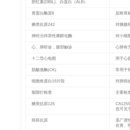
胆红素(DBIL)、白蛋白（ALB）
胃蛋白酶原Ⅱ
反映胃
糖类抗原242
对胰腺
神经元特异性烯醇化酶
对小细
心、肺听诊，腹部触诊
心肺有
十二导心电图
用于心
肌酸激酶(CK)
常用于
细胞角蛋白19片段
对肺癌
裂隙灯检查
主要检
糖类抗原125
CA1
也可见
癌胚抗原
系广谱
在胃、