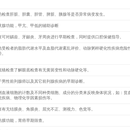
的检查肝脏、胆囊、胆管、脾脏、胰腺等是否异常病变发生。
状腺功能，甲亢、甲低的辅助诊断
查可对龋齿、牙龈炎、牙周炎进行早期检查，同时提供口腔保健指导。
估受检者的脂肪代谢水平及血脂代谢紊乱评价、动脉粥样硬化性疾病危险
价。
底镜检查了解眼底检查有无黄斑变性和动脉硬化等。
于男性前列腺癌以及其它前列腺疾病的早期诊断。
测血液细胞的计数及不同种类细胞、成分的分类来反映身体状况，如：贫
统疾病、物理化学因素损伤等。
查有无结膜炎、角膜炎、屈光不正、测视力、色觉等。
粘膜功能，胃癌早期筛查。