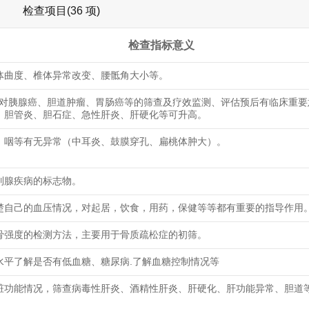
检查项目(36 项)
检查指标意义
体曲度、椎体异常改变、腰骶角大小等。
9-9对胰腺癌、胆道肿瘤、胃肠癌等的筛查及疗效监测、评估预后有临床重
、胆管炎、胆石症、急性肝炎、肝硬化等可升高。
、咽等有无异常（中耳炎、鼓膜穿孔、扁桃体肿大）。
列腺疾病的标志物。
楚自己的血压情况，对起居，饮食，用药，保健等等都有重要的指导作用
骨强度的检测方法，主要用于骨质疏松症的初筛。
水平了解是否有低血糖、糖尿病.了解血糖控制情况等
脏功能情况，筛查病毒性肝炎、酒精性肝炎、肝硬化、肝功能异常、胆道