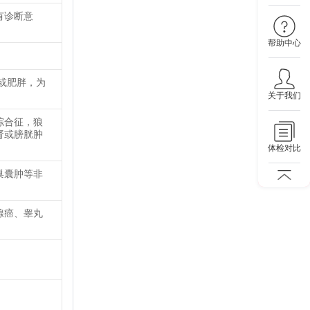
有诊断意
帮助中心
或肥胖，为
关于我们
综合征，狼
肾或膀胱肿
体检对比
巢囊肿等非
腺癌、睾丸