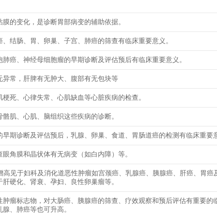
粘膜的变化，是诊断胃部病变的辅助依据。
癌、结肠、胃、卵巢、子宫、肺癌的筛查有临床重要意义。
胞肺癌、神经母细胞瘤的早期诊断及评估预后有临床重要意义。
无异常，肝脾有无肿大、腹部有无包块等
肌梗死、心律失常、心肌缺血等心脏疾病的检查。
骨骼肌、心肌、脑组织这些疾病的诊断。
的早期诊断及评估预后，乳腺、卵巢、食道、胃肠道癌的检测有临床重要
查眼角膜和晶状体有无病变（如白内障）等。
25增高见于妇科及消化道恶性肿瘤如宫颈癌、乳腺癌、胰腺癌、肝癌、胃癌
于肝硬化、肾衰、孕妇、良性卵巢瘤等。
性肿瘤标志物，对大肠癌、胰腺癌的筛查、疗效观察和预后评估有重要的
乳腺、肺癌等也可升高。