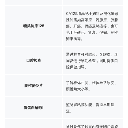
CA125增高见于妇科及消化道恶
性肿瘤如宫颈癌、乳腺癌、胰腺
糖类抗原125
癌、肝癌、胃癌及肺癌等，也可
见于肝硬化、肾衰、孕妇、良性
卵巢瘤等。
通过检查可对龋齿、牙龈炎、牙
口腔检查
周炎进行早期检查，同时提供口
腔保健指导。
了解椎体曲度、椎体异常改变、
腰椎侧位片
腰骶角大小等。
监测胃粘膜功能，胃癌早期筛
胃蛋白酶原Ⅰ
查。
通过吹气了解胃内有无幽门螺旋