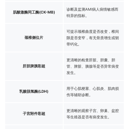
诊断及监测AMI病人病情敏感而
肌酸激酶同工酶(CK-MB)
特异的指标。
可提示颈椎曲度是否改变，椎间
颈椎侧位片
隙是否变窄，有无骨质增生或韧
带钙化。
更清晰的检查肝脏、胆囊、胆
肝胆脾胰彩超
管、脾脏、胰腺等是否异常病变
发生。
用于心肌梗塞、心肌炎、肌肉损
乳酸脱氢酶(LDH)
伤等辅助诊断。
更清晰的观察子宫、卵巢、盆腔
子宫附件彩超
等生殖器是否有病变发生。