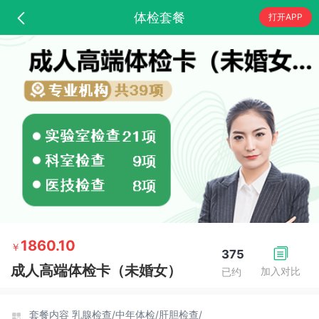
体检套餐
打开APP
1860.10
￥
375
成人高端体检卡（未婚女）
加入对比
已约
套餐内容
乳腺检查/
中年体检/
肝胆检查/