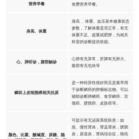
营养早餐
免费营养早餐。
身高 、体重、血压基本健康状态
参数，了解体重是否正常，有无
身高、体重
体重不足、超重或肥胖，为相关
科室的诊断提供依据。
心肺有无异常，肝脾有无肿大、
心、肺听诊，腹部触诊
腹部有无包块等
是一种特异性很好而且是最早用
于诊断鳞癌的肿瘤标志物。可以
鳞状上皮细胞癌相关抗原
辅助诊断肺鳞癌、食管鳞癌、宫
颈癌、膀胱癌、皮肤癌等。
可提示有无泌尿系统疾患：如
急、慢性肾炎，肾盂肾炎，膀胱
炎，尿道炎，肾病综合征，狼疮
颜色、比重、酸碱度、尿糖、隐