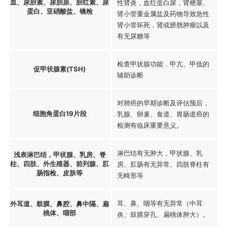
血、尿胆素、尿胆原、胆红素、尿
性肾炎，血红蛋白尿，肾梗塞、
蛋白、亚硝酸盐、镜检
肾小管重金属盐及药物导致急性
肾小管坏死，肾或膀胱肿瘤以及
有无尿糖等
检查甲状腺功能，甲亢、甲低的
促甲状腺素(TSH)
辅助诊断
对肺癌的早期诊断及评估预后，
细胞角蛋白19片段
乳腺、卵巢、食道、胃肠道癌的
检测有临床重要意义。
淋巴结有无肿大，甲状腺、乳
浅表淋巴结，甲状腺、乳房、脊
柱、四肢、外生殖器、前列腺、肛
房、肛肠有无异常、四肢脊柱有
肠指检、皮肤等
无畸形等
耳、鼻、咽等有无异常（中耳
外耳道、鼓膜、鼻腔、鼻中隔、扁
桃体、咽部
炎、鼓膜穿孔、扁桃体肿大）。