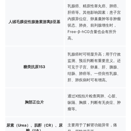
乳腺癌、精原性睾丸癌、肺癌、
肝癌等。其他影响因素：患子宫
内膜异位症、卵巢囊肿等非肿瘤
人绒毛膜促性腺激素游离β亚基
状态、肺炎、前列腺增生时，
Free-β-hCG含量也会有所升
高。
乳腺癌时可明显升高；用于疗效
监测、预后判断有重要意义。还
糖类抗原153
可见于子宫、卵巢、肝、胰腺、
结肠、肺癌等。一些良性乳腺、
肝、肺疾病时可有增高。
通过X线拍片检查两肺、心脏、
胸部正位片
纵隔、胸膜，判断有无炎症、肿
瘤等。
主要用于了解肾功能异常，痛
尿素（Urea）、肌酐（CR）、尿
酸（UA）