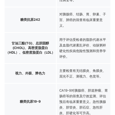
对胰腺癌、结肠、胃、卵巢、子
糖类抗原242
宫、肺癌的筛查有临床重要意
义。
用于评估受检者的脂肪代谢水平
甘油三酯(TG)、总胆固醇
及血脂代谢紊乱评价、动脉粥样
(CHOL)、高密度脂蛋白
硬化性疾病危险性预测和营养学
（HDL）、低密度脂蛋白（LDL）
评价。
主要检查有无结膜炎、角膜炎、
视力、外眼、辨色力
屈光不正、测视力、色觉等。
CA19-9对胰腺癌、胆道肿瘤、胃
肠癌等的筛查及疗效监测、评估
糖类抗原19-9
预后有临床重要意义。急性胰腺
炎、胆管炎、胆石症、急性肝
炎、肝硬化等可升高。