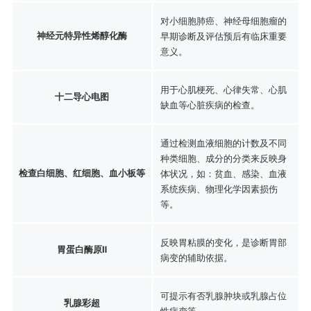
对小细胞肺癌、神经母细胞瘤的
神经元特异性烯醇化酶
早期诊断及评估预后有临床重要
意义。
用于心肌梗死、心律失常、心肌
十二导心电图
缺血等心脏疾病的检查。
通过检测血液细胞的计数及不同
种类细胞、成分的分类来反映身
检查白细胞、红细胞、血小板等
体状况，如：贫血、感染、血液
系统疾病、物理化学因素损伤
等。
反映胃粘膜的变化，是诊断胃部
胃蛋白酶原Ⅱ
病变的辅助依据。
可提示有否乳腺肿块或乳腺占位
乳腺彩超
性病变等。