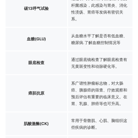
杆菌感染，此感染与胃炎、消化
碳13呼气试验
性溃疡、胃癌等发病有密切关
系。
从血糖水平了解是否有低血糖、
血糖(GLU)
糖尿病.了解血糖控制情况等
通过眼底镜检查了解眼底检查有
眼底检查
无黄斑变性和动脉硬化等。
系广谱性肿瘤标志物，对大肠
癌、胰腺癌的筛查、疗效观察和
癌胚抗原
预后评估有重要的临床意义。在
胃、乳腺、肺癌等也可升高。
常用于骨骼肌、心肌、脑组织这
肌酸激酶(CK)
些疾病的诊断。