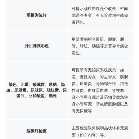
可提示颈椎曲度是否改变，椎间
颈椎侧位片
隙是否变窄，有无骨质增生或韧
带钙化。
更清晰的检查肝脏、胆囊、胆
肝胆脾胰彩超
管、脾脏、胰腺等是否异常病变
发生。
可提示有无泌尿系统疾患：如
急、慢性肾炎，肾盂肾炎，膀胱
炎，尿道炎，肾病综合征，狼疮
颜色、比重、酸碱度、尿糖、隐
血、尿胆素、尿胆原、胆红素、尿
性肾炎，血红蛋白尿，肾梗塞、
蛋白、亚硝酸盐、镜检
肾小管重金属盐及药物导致急性
肾小管坏死，肾或膀胱肿瘤以及
有无尿糖等
主要检查眼角膜和晶状体有无病
裂隙灯检查
变（如白内障）等。