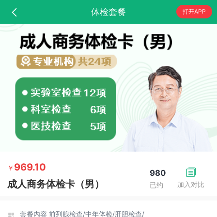
体检套餐
打开APP
969.10
￥
980
成人商务体检卡（男）
加入对比
已约
套餐内容
前列腺检查/
中年体检/
肝胆检查/