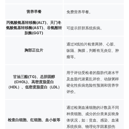
营养早餐
免费营养早餐。
丙氨酸氨基转移酶(ALT)、天门冬
氨酸氨基转移酶(AST)、谷氨酰转
可提示肝胆系统疾病。
肽酶(GGT)
通过X线拍片检查两肺、心脏、
胸部正位片
纵隔、胸膜，判断有无炎症、肿
瘤等。
用于评估受检者的脂肪代谢水平
甘油三酯(TG)、总胆固醇
及血脂代谢紊乱评价、动脉粥样
(CHOL)、高密度脂蛋白
硬化性疾病危险性预测和营养学
（HDL）、低密度脂蛋白（LDL）
评价。
通过检测血液细胞的计数及不同
种类细胞、成分的分类来反映身
检查白细胞、红细胞、血小板等
体状况，如：贫血、感染、血液
系统疾病、物理化学因素损伤