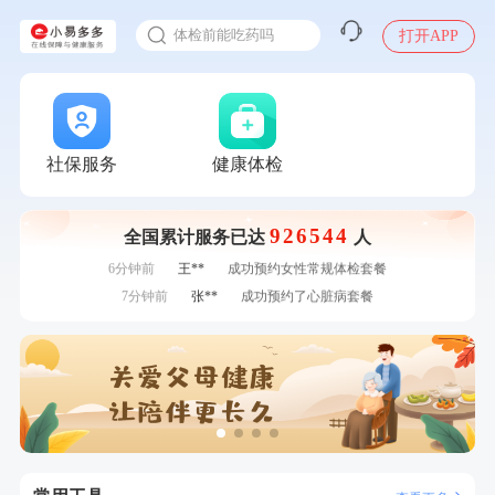
2025年了，给父母约个体检
刚刚
毛**
成功预约了尊享版孕前套餐（女）
体检前能吃药吗
打开APP
刚刚
毛**
成功预约了尊享版孕前套餐（女）
十大理由告诉你为什么要买保险
1分钟前
孙**
成功预约了商务应酬体检（男）
感染人偏肺病毒就会得肺炎吗
1分钟前
毛**
购买了汤臣倍健多维男士多种维生素矿物质片1.5g*60片*2
瓶
入职体检在线预约
2分钟前
周**
购买了BP3颈椎热敷枕
2分钟前
华**
成功预约了健康体检一档
甲状腺癌怎么筛查
社保服务
健康体检
4分钟前
姜**
成功预约了女性VIP体检套餐
4分钟前
黎**
购买了厨房家用多功能不锈钢刀具六件套装
926544
全国累计服务已达
人
6分钟前
熊**
购买了时尚羽毛球套装ES-YM601
6分钟前
王**
成功预约女性常规体检套餐
7分钟前
张**
成功预约了心脏病套餐
7分钟前
李**
购买了七年五季黑咖啡速溶低脂无添加蔗糖美式咖啡粉
24g*2盒
刚刚
侯**
购买了汤臣倍健水飞蓟葛根丹参片（护肝片）1.02g*120片
刚刚
侯**
购买了汤臣倍健水飞蓟葛根丹参片（护肝片）1.02g*120片