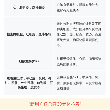
心肺有无异常，肝脾有无肿大、
心、肺听诊，腹部触诊
腹部有无包块等
通过检测血液细胞的计数及不同
种类细胞、成分的分类来反映身
检查白细胞、红细胞、血小板等
体状况，如：贫血、感染、血液
系统疾病、物理化学因素损伤
等。
常用于骨骼肌、心肌、脑组织这
肌酸激酶(CK)
些疾病的诊断。
淋巴结有无肿大，甲状腺、乳
浅表淋巴结，甲状腺、乳房、脊
柱、四肢、外生殖器、前列腺、肛
房、肛肠有无异常、四肢脊柱有
肠指检、皮肤等
无畸形等
"新用户送总额30元体检券"