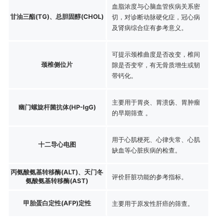
血脂浓度与心脑血管疾病关系密
甘油三酯(TG)、总胆固醇(CHOL)
切，对诊断动脉硬化症，冠心病
及肾病综合症有参考意义。
可提示颈椎曲度是否改变，椎间
颈椎侧位片
隙是否变窄，有无骨质增生或韧
带钙化。
主要用于胃炎、胃溃疡、胃肿瘤
幽门螺旋杆菌抗体(HP-IgG)
的早期筛查 。
用于心肌梗死、心律失常、心肌
十二导心电图
缺血等心脏疾病的检查。
丙氨酸氨基转移酶(ALT)、天门冬
评价肝脏功能的参考指标。
氨酸氨基转移酶(AST)
甲胎蛋白定性(AFP)定性
主要用于原发性肝癌的筛查。