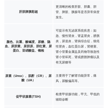
更清晰的检查肝脏、胆囊、胆
肝胆脾胰彩超
管、脾脏、胰腺等是否异常病变
发生。
可提示有无泌尿系统疾患：如
急、慢性肾炎，肾盂肾炎，膀胱
炎，尿道炎，肾病综合征，狼疮
颜色、比重、酸碱度、尿糖、隐
血、尿胆素、尿胆原、胆红素、尿
性肾炎，血红蛋白尿，肾梗塞、
蛋白、亚硝酸盐、镜检
肾小管重金属盐及药物导致急性
肾小管坏死，肾或膀胱肿瘤以及
有无尿糖等
主要用于了解肾功能异常，痛
尿素（Urea）、肌酐（CR）、尿
酸（UA）
风，尿酸偏高等。
检查甲状腺功能，甲亢、甲低的
促甲状腺素(TSH)
辅助诊断