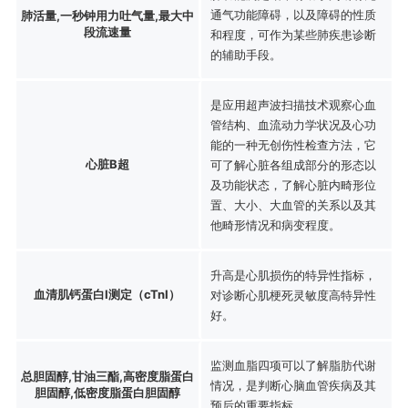
通气功能障碍，以及障碍的性质
肺活量,一秒钟用力吐气量,最大中
段流速量
和程度，可作为某些肺疾患诊断
的辅助手段。
是应用超声波扫描技术观察心血
管结构、血流动力学状况及心功
能的一种无创伤性检查方法，它
心脏B超
可了解心脏各组成部分的形态以
及功能状态，了解心脏内畸形位
置、大小、大血管的关系以及其
他畸形情况和病变程度。
升高是心肌损伤的特异性指标，
血清肌钙蛋白I测定（cTnI）
对诊断心肌梗死灵敏度高特异性
好。
监测血脂四项可以了解脂肪代谢
总胆固醇,甘油三酯,高密度脂蛋白
情况，是判断心脑血管疾病及其
胆固醇,低密度脂蛋白胆固醇
预后的重要指标。