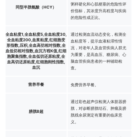
粥样硬化和心肌梗塞的危险性评
同型半胱氨酸（HCY）
价指标，其浓度升高程度与疾病
的危险性成正比。
全血粘度1,全血粘度5,全血粘度30,
通过检测血流动态变化，检测全
全血粘度200,血浆粘度,红细胞变
血粘度等，提示血液粘滞性情
形指数,压积,全血高切相对指数,全
况，对老年人及血管疾病人群尤
血低切相对指数,血沉方程K值,红细
为重要，是高血压、糖尿病、心
胞聚集指数,全血低切还原粘度,全
脑血管疾病患者的一种辅助检
血高切还原粘度,红细胞刚性指数,
血沉
查。
营养早餐
免费营养早餐。
通过彩色超声仪检测人体脏器膀
胱，对诊断膀胱结石、肿瘤及膀
膀胱B超
胱残余尿测定有重要的临床意
义。