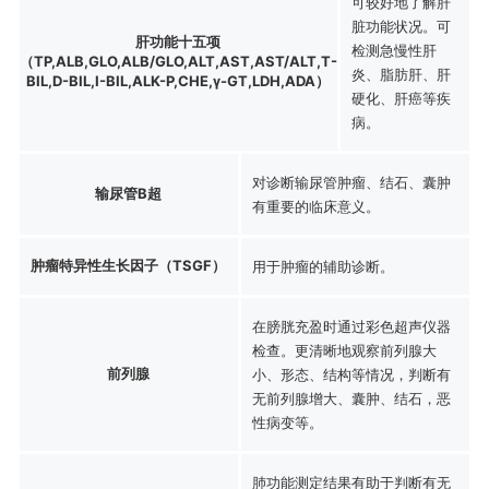
可较好地了解肝
脏功能状况。可
肝功能十五项
检测急慢性肝
（TP,ALB,GLO,ALB/GLO,ALT,AST,AST/ALT,T-
炎、脂肪肝、肝
BIL,D-BIL,I-BIL,ALK-P,CHE,γ-GT,LDH,ADA）
硬化、肝癌等疾
病。
对诊断输尿管肿瘤、结石、囊肿
输尿管B超
有重要的临床意义。
肿瘤特异性生长因子（TSGF）
用于肿瘤的辅助诊断。
在膀胱充盈时通过彩色超声仪器
检查。更清晰地观察前列腺大
前列腺
小、形态、结构等情况，判断有
无前列腺增大、囊肿、结石，恶
性病变等。
肺功能测定结果有助于判断有无