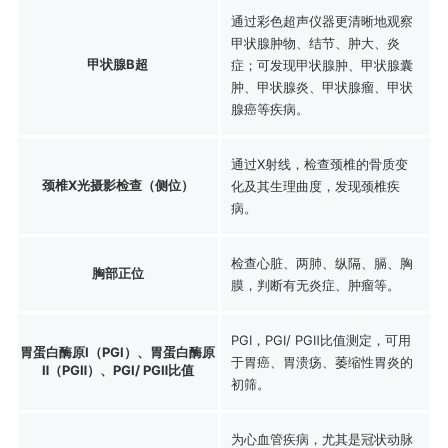
通过彩色超声仪器更清晰地观察
甲状腺肿物、结节、肿大、炎
甲状腺B超
症；可发现甲状腺肿、甲状腺囊
肿、甲状腺炎、甲状腺瘤、甲状
腺癌等疾病。
通过X射线，检查颈椎的骨质变
颈椎X光摄影检查（侧位）
化及其生理曲度，发现颈椎疾
病。
检查心脏、两肺、纵隔、膈、胸
胸部正位
膜，判断有无炎症、肿瘤等。
PGⅠ，PGⅠ/ PGⅡ比值测定，可用
胃蛋白酶原Ⅰ（PGⅠ）、胃蛋白酶原
于胃癌、胃溃疡、萎缩性胃炎的
Ⅱ（PGⅡ）、PGⅠ/ PGⅡ比值
初筛。
为心血管疾病，尤其是冠状动脉