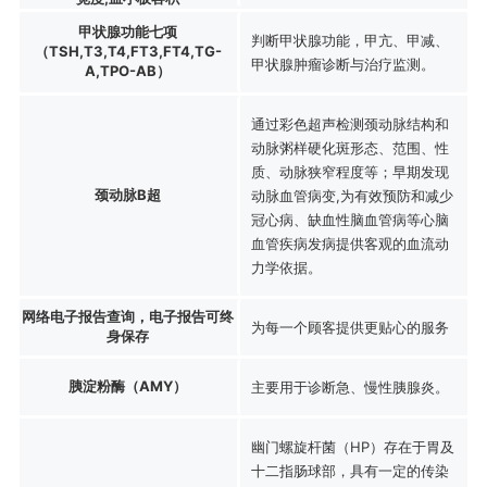
甲状腺功能七项
判断甲状腺功能，甲亢、甲减、
（TSH,T3,T4,FT3,FT4,TG-
甲状腺肿瘤诊断与治疗监测。
A,TPO-AB）
通过彩色超声检测颈动脉结构和
动脉粥样硬化斑形态、范围、性
质、动脉狭窄程度等；早期发现
颈动脉B超
动脉血管病变,为有效预防和减少
冠心病、缺血性脑血管病等心脑
血管疾病发病提供客观的血流动
力学依据。
网络电子报告查询，电子报告可终
为每一个顾客提供更贴心的服务
身保存
胰淀粉酶（AMY）
主要用于诊断急、慢性胰腺炎。
幽门螺旋杆菌（HP）存在于胃及
十二指肠球部，具有一定的传染