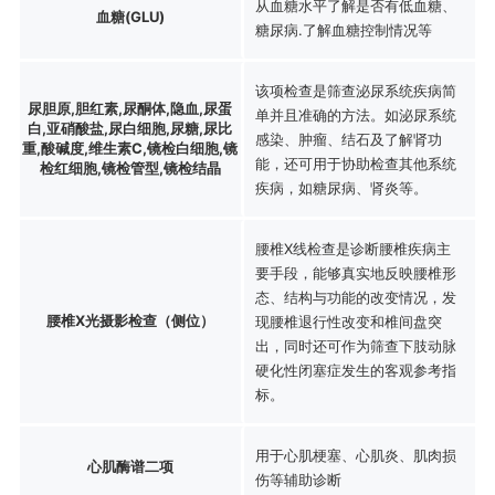
从血糖水平了解是否有低血糖、
血糖(GLU)
糖尿病.了解血糖控制情况等
该项检查是筛查泌尿系统疾病简
尿胆原,胆红素,尿酮体,隐血,尿蛋
单并且准确的方法。如泌尿系统
白,亚硝酸盐,尿白细胞,尿糖,尿比
感染、肿瘤、结石及了解肾功
重,酸碱度,维生素C,镜检白细胞,镜
能，还可用于协助检查其他系统
检红细胞,镜检管型,镜检结晶
疾病，如糖尿病、肾炎等。
腰椎X线检查是诊断腰椎疾病主
要手段，能够真实地反映腰椎形
态、结构与功能的改变情况，发
腰椎X光摄影检查（侧位）
现腰椎退行性改变和椎间盘突
出，同时还可作为筛查下肢动脉
硬化性闭塞症发生的客观参考指
标。
用于心肌梗塞、心肌炎、肌肉损
心肌酶谱二项
伤等辅助诊断