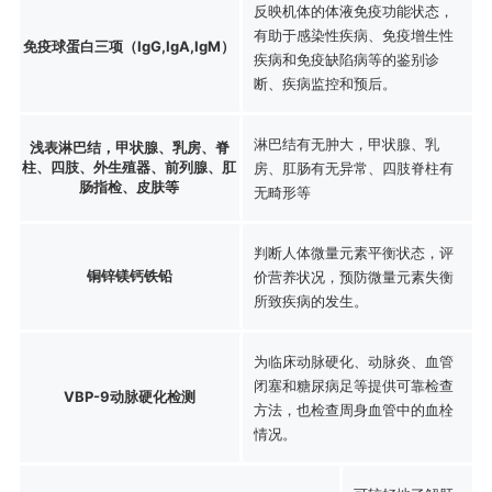
反映机体的体液免疫功能状态，
有助于感染性疾病、免疫增生性
免疫球蛋白三项（IgG,IgA,IgM）
疾病和免疫缺陷病等的鉴别诊
断、疾病监控和预后。
淋巴结有无肿大，甲状腺、乳
浅表淋巴结，甲状腺、乳房、脊
柱、四肢、外生殖器、前列腺、肛
房、肛肠有无异常、四肢脊柱有
肠指检、皮肤等
无畸形等
判断人体微量元素平衡状态，评
铜锌镁钙铁铅
价营养状况，预防微量元素失衡
所致疾病的发生。
为临床动脉硬化、动脉炎、血管
闭塞和糖尿病足等提供可靠检查
VBP-9动脉硬化检测
方法，也检查周身血管中的血栓
情况。