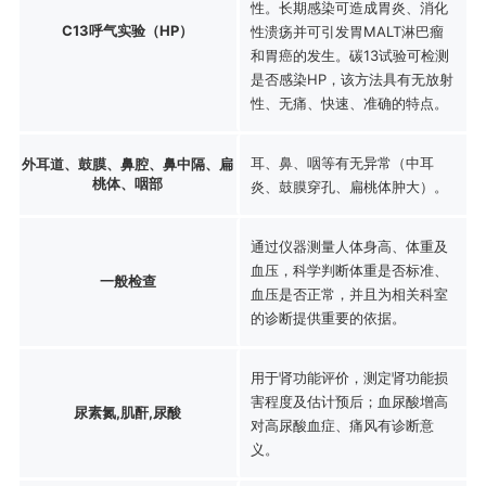
性。长期感染可造成胃炎、消化
C13呼气实验（HP）
性溃疡并可引发胃MALT淋巴瘤
和胃癌的发生。碳13试验可检测
是否感染HP，该方法具有无放射
性、无痛、快速、准确的特点。
耳、鼻、咽等有无异常（中耳
外耳道、鼓膜、鼻腔、鼻中隔、扁
桃体、咽部
炎、鼓膜穿孔、扁桃体肿大）。
通过仪器测量人体身高、体重及
血压，科学判断体重是否标准、
一般检查
血压是否正常，并且为相关科室
的诊断提供重要的依据。
用于肾功能评价，测定肾功能损
害程度及估计预后；血尿酸增高
尿素氮,肌酐,尿酸
对高尿酸血症、痛风有诊断意
义。