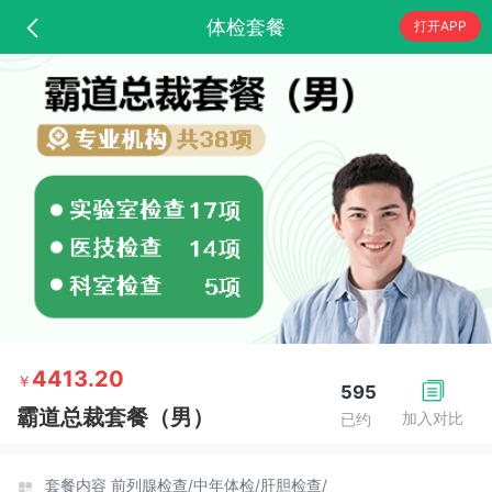
体检套餐
打开APP
4413.20
￥
595
霸道总裁套餐（男）
加入对比
已约
套餐内容
前列腺检查/
中年体检/
肝胆检查/