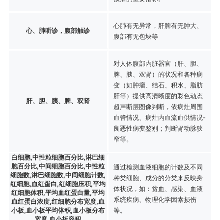
心肺有无异常，肝脾有无肿大、
心、肺听诊，腹部触诊
腹部有无包块等
对人体腹部内脏器官（肝、胆、
脾、胰、双肾）的状况和各种病
变（如肿瘤、结石、积水、脂肪
肝等）提供高清晰度的彩色动态
肝、胆、胰、脾、双肾
超声断层图像判断，依病灶周围
血管情况、病灶内血流血供情况-
良恶性病变鉴别；判断肾动脉狭
窄等。
白细胞,中性粒细胞百分比,淋巴细
胞百分比,中间细胞百分比,中性粒
通过检测血液细胞的计数及不同
细胞数,淋巴细胞数,中间细胞计数,
种类细胞、成分的分类来反映身
红细胞,血红蛋白,红细胞压积,平均
体状况，如：贫血、感染、血液
红细胞体积,平均血红蛋白量,平均
系统疾病、物理化学因素损伤
血红蛋白浓度,红细胞分布宽度,血
小板,血小板平均体积,血小板分布
等。
宽度,血小板容积