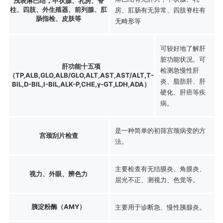
浅表淋巴结，甲状腺、乳房、脊
柱、四肢、外生殖器、前列腺、肛
房、肛肠有无异常、四肢脊柱有
肠指检、皮肤等
无畸形等
可较好地了解肝
脏功能状况。可
肝功能十五项
检测急慢性肝
（TP,ALB,GLO,ALB/GLO,ALT,AST,AST/ALT,T-
炎、脂肪肝、肝
BIL,D-BIL,I-BIL,ALK-P,CHE,γ-GT,LDH,ADA）
硬化、肝癌等疾
病。
是一种简单的初筛宫颈病变的方
宫颈刮片检查
法。
主要检查有无结膜炎、角膜炎、
视力、外眼、辨色力
屈光不正、测视力、色觉等。
胰淀粉酶（AMY）
主要用于诊断急、慢性胰腺炎。