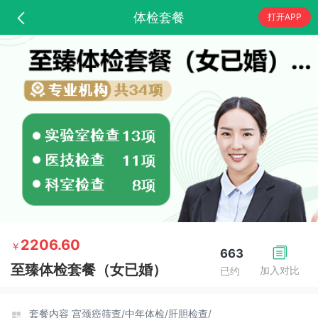
体检套餐
打开APP
2206.60
￥
663
至臻体检套餐（女已婚）
加入对比
已约
套餐内容
宫颈癌筛查/
中年体检/
肝胆检查/