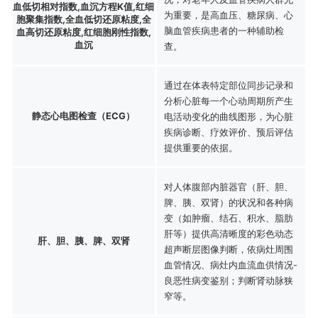
血低切相对指数,血沉方程K值,红细
为重要，是高血压、糖尿病、心
胞聚集指数,全血低切还原粘度,全
脑血管疾病患者的一种辅助检
血高切还原粘度,红细胞刚性指数,
血沉
查。
通过在体表特定部位同步记录和
分析心脏每一个心动周期所产生
静态心电图检查（ECG）
电活动变化的曲线图形，为心脏
疾病诊断、疗效评价、预后评估
提供重要的依据。
对人体腹部内脏器官（肝、胆、
脾、胰、双肾）的状况和各种病
变（如肿瘤、结石、积水、脂肪
肝等）提供高清晰度的彩色动态
肝、胆、胰、脾、双肾
超声断层图像判断，依病灶周围
血管情况、病灶内血流血供情况-
良恶性病变鉴别；判断肾动脉狭
窄等。