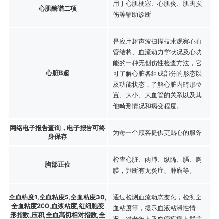
用于心肌梗塞、心肌炎、肌肉损
心肌酶谱二项
伤等辅助诊断
是应用超声波扫描技术观察心血
管结构、血流动力学状况及心功
能的一种无创伤性检查方法，它
心脏B超
可了解心脏各组成部分的形态以
及功能状态，了解心脏内畸形位
置、大小、大血管的关系以及其
他畸形情况和病变程度。
网络电子报告查询，电子报告可终
为每一个顾客提供更贴心的服务
身保存
检查心脏、两肺、纵隔、膈、胸
胸部正位
膜，判断有无炎症、肿瘤等。
全血粘度1,全血粘度5,全血粘度30,
通过检测血流动态变化，检测全
全血粘度200,血浆粘度,红细胞变
血粘度等，提示血液粘滞性情
形指数,压积,全血高切相对指数,全
况，对老年人及血管疾病人群尤