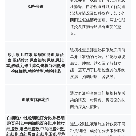
妇科会诊
压痛等。白带检查可以了解阴道
清洁度情况及妇科炎症，如：外
阴阴道假丝酵母菌病、滴虫性阴
道炎及性病等均具有重要的意
义。
该项检查是筛查泌尿系统疾病简
尿胆原,胆红素,尿酮体,隐血,尿蛋
单并且准确的方法。如泌尿系统
白,亚硝酸盐,尿白细胞,尿糖,尿比
感染、肿瘤、结石及了解肾功
重,酸碱度,维生素C,镜检白细胞,镜
能，还可用于协助检查其他系统
检红细胞,镜检管型,镜检结晶
疾病，如糖尿病、肾炎等。
通过血液检查胃幽门螺旋杆菌感
血液查抗体定性
染的情况，对胃炎、胃溃疡的抗
菌治疗提供依据。
白细胞,中性粒细胞百分比,淋巴细
胞百分比,中间细胞百分比,中性粒
通过检测血液细胞的计数及不同
细胞数,淋巴细胞数,中间细胞计数,
种类细胞、成分的分类来反映身
红细胞,血红蛋白,红细胞压积,平均