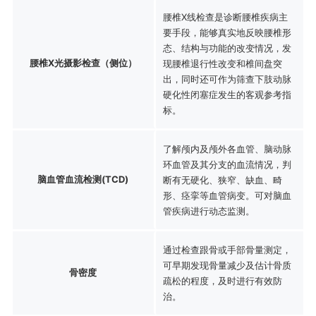
腰椎X线检查是诊断腰椎疾病主
要手段，能够真实地反映腰椎形
态、结构与功能的改变情况，发
腰椎X光摄影检查（侧位）
现腰椎退行性改变和椎间盘突
出，同时还可作为筛查下肢动脉
硬化性闭塞症发生的客观参考指
标。
了解颅内及颅外各血管、脑动脉
环血管及其分支的血流情况，判
脑血管血流检测(TCD)
断有无硬化、狭窄、缺血、畸
形、痉挛等血管病变。可对脑血
管疾病进行动态监测。
通过检查跟骨或手部骨量测定，
可早期发现骨量减少及估计骨质
骨密度
疏松的程度，及时进行有效防
治。