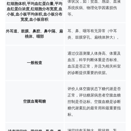
体状况，如：贫血、感染、血液
红细胞体积,平均血红蛋白量,平均
系统疾病、物理化学因素损伤
血红蛋白浓度,红细胞分布宽度,血
小板,血小板平均体积,血小板分布
等。
宽度,血小板容积
耳、鼻、咽等有无异常（中耳
外耳道、鼓膜、鼻腔、鼻中隔、扁
桃体、咽部
炎、鼓膜穿孔、扁桃体肿大）。
通过仪器测量人体身高、体重及
血压，科学判断体重是否标准、
一般检查
血压是否正常，并且为相关科室
的诊断提供重要的依据。
评价人体空腹状态下糖代谢是否
正常，评估糖尿病患者空腹血糖
空腹血葡萄糖
控制是否达标。空腹血糖是诊断
糖代谢紊乱的最常用和最重要指
标。
淋巴结有无肿大，甲状腺、乳