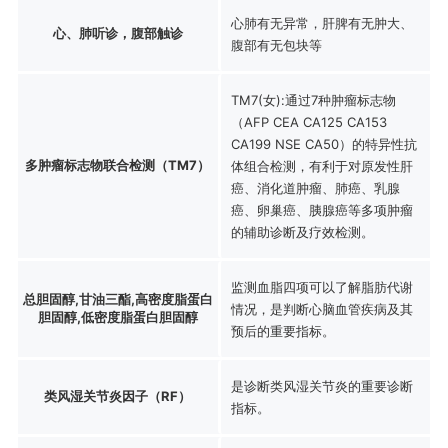
心肺有无异常，肝脾有无肿大、
心、肺听诊，腹部触诊
腹部有无包块等
TM7(女):通过7种肿瘤标志物
（AFP CEA CA125 CA153
CA199 NSE CA50）的特异性抗
多肿瘤标志物联合检测（TM7）
体组合检测，有利于对原发性肝
癌、消化道肿瘤、肺癌、乳腺
癌、卵巢癌、胰腺癌等多项肿瘤
的辅助诊断及疗效检测。
监测血脂四项可以了解脂肪代谢
总胆固醇,甘油三酯,高密度脂蛋白
情况，是判断心脑血管疾病及其
胆固醇,低密度脂蛋白胆固醇
预后的重要指标。
是诊断类风湿关节炎的重要诊断
类风湿关节炎因子（RF）
指标。