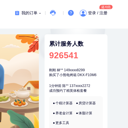
7分钟前
张**
134xxxx4350
成功预约了心脏病套餐
我的订单
登录 / 注册
刚刚
姜**
147xxxx9029
购买了五常稻花香2号大米
刚刚
姜**
147xxxx9029
购买了五常稻花香2号大米
累计服务人数
刚刚
林**
149xxxx8299
926541
购买了小熊电烤箱 DKX-F10M6
刚刚
林**
149xxxx8299
购买了小熊电烤箱 DKX-F10M6
1分钟前
陈**
137xxxx2272
成功预约了精英体检套餐
1分钟前
肖**
159xxxx4211
个税计算器
房贷计算器
成功预约了妇科套餐
养老金计算
体脂计算
2分钟前
潘*
151xxxx4069
购买了美的1.5L电热水壶HJ1522
更多工具