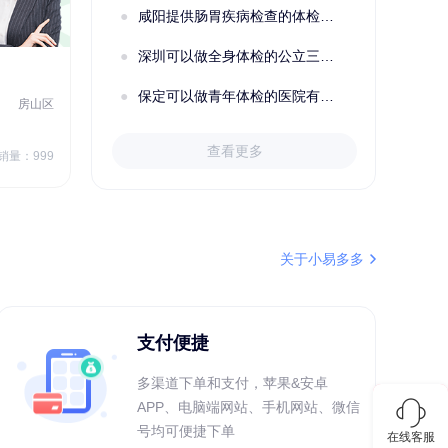
咸阳提供肠胃疾病检查的体检套餐有哪些？体检机构有哪些选择？如何预约？
购买了五常稻花香2号大米
深圳可以做全身体检的公立三甲医院及体检套餐汇总
2022定制C套餐 女未婚
女性
保定可以做青年体检的医院有哪些？有哪些套餐可以选择？
房山区
秦皇岛市第一医院体检中心
北戴河区
7
1709.40
查看更多
￥
销量：999
￥
销量：999
＋加入对比
关于小易多多
支付便捷
多渠道下单和支付，苹果&安卓
APP、电脑端网站、手机网站、微信
号均可便捷下单
在线客服