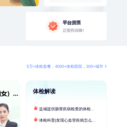
2分钟前
潘*
151xxxx4069
购买了美的1.5L电热水壶HJ1522
4分钟前
肖**
159xxxx4211
成功预约了妇科套餐
4分钟前
周**
132xxxx5456
成功预约了男性健康套餐
6分钟前
王*
172xxxx6239
购买了公牛环球旅行转换器—L07
6分钟前
毛**
152xxxx1599
5万+体检套餐，4000+体检医院，300+城市
购买了联创雅斯奶锅DF-CP103M
7分钟前
莫**
137xxxx3241
成功预约了青少年体检套餐
体检解读
7分钟前
张**
134xxxx4350
成功预约了心脏病套餐
盐城提供肠胃疾病检查的体检套餐有哪些？体检机构有哪些选择？如何预约？
刚刚
姜**
147xxxx9029
购买了五常稻花香2号大米
体检科普|发现心血管疾病怎么办？
刚刚
姜**
147xxxx9029