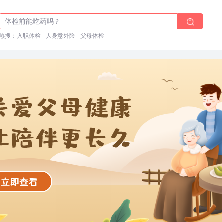
体检前能吃药吗？
十大理由告诉你为什么要买保险
热搜：
入职体检在线预约
入职体检
人身意外险
父母体检