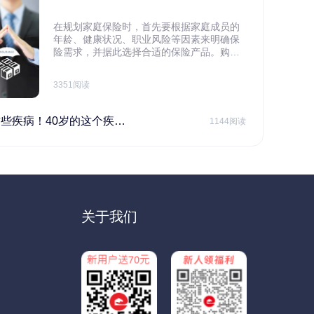
在规划家庭保险时，首先要根据家庭成员的
年龄、健康状况、职业风险等因素来明确保
险需求，并据此选择合适的保险产品。购买
保险应基于实际需求，选择不同的险种，避
免盲目投保。在预算有限的情况下，应合理
3351阅读
规划家庭财务预算，确保保险费用不会对家
庭日常开支造成压力，建议优先为家庭的主
要经济支柱投保。
40岁的这个疾病最需要注意！
1144阅读
关于我们