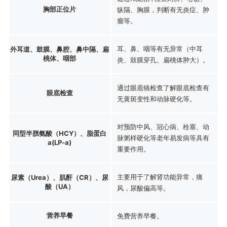
胸部正位片
纵隔、胸膜，判断有无炎症、肿
瘤等。
耳、鼻、咽等有无异常（中耳
外耳道、鼓膜、鼻腔、鼻中隔、扁
桃体、咽部
炎、鼓膜穿孔、扁桃体肿大）。
通过眼底镜检查了解眼底检查有
眼底检查
无黄斑变性和动脉硬化等。
对预防中风、冠心病、栓塞、动
同型半胱氨酸（HCY）、脂蛋白
脉粥样硬化等老年易发病等具有
a(LP-a)
重要作用。
主要用于了解肾功能异常，痛
尿素（Urea）、肌酐（CR）、尿
酸（UA）
风，尿酸偏高等。
营养早餐
免费营养早餐。