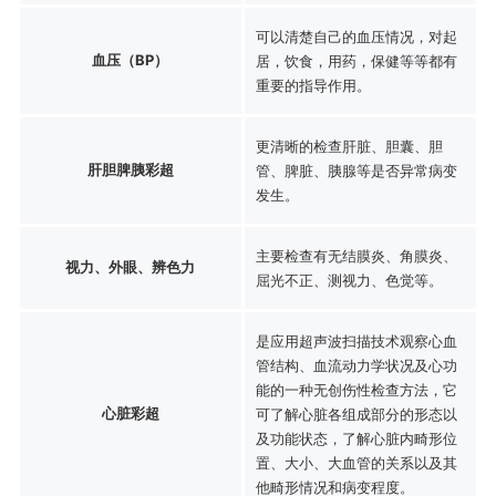
可以清楚自己的血压情况，对起
血压（BP）
居，饮食，用药，保健等等都有
重要的指导作用。
更清晰的检查肝脏、胆囊、胆
肝胆脾胰彩超
管、脾脏、胰腺等是否异常病变
发生。
主要检查有无结膜炎、角膜炎、
视力、外眼、辨色力
屈光不正、测视力、色觉等。
是应用超声波扫描技术观察心血
管结构、血流动力学状况及心功
能的一种无创伤性检查方法，它
心脏彩超
可了解心脏各组成部分的形态以
及功能状态，了解心脏内畸形位
置、大小、大血管的关系以及其
他畸形情况和病变程度。