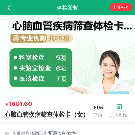
体检套餐
打开APP
1601.60
￥
895
心脑血管疾病筛查体检卡（女）
加入对比
已约
套餐内容
疾病筛查/
肝胆检查/
女性/