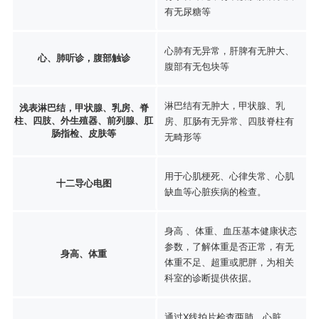
有无尿糖等
心肺有无异常，肝脾有无肿大、
心、肺听诊，腹部触诊
腹部有无包块等
淋巴结有无肿大，甲状腺、乳
浅表淋巴结，甲状腺、乳房、脊
柱、四肢、外生殖器、前列腺、肛
房、肛肠有无异常、四肢脊柱有
肠指检、皮肤等
无畸形等
用于心肌梗死、心律失常、心肌
十二导心电图
缺血等心脏疾病的检查。
身高 、体重、血压基本健康状态
参数，了解体重是否正常，有无
身高、体重
体重不足、超重或肥胖，为相关
科室的诊断提供依据。
通过X线拍片检查两肺、心脏、