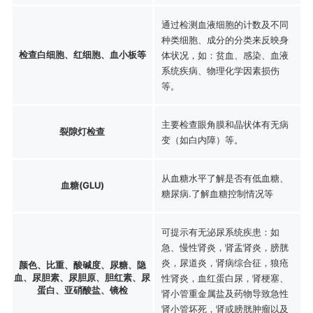
通过检测血液细胞的计数及不同
种类细胞、成分的分类来反映身
检查白细胞、红细胞、血小板等
体状况，如：贫血、感染、血液
系统疾病、物理化学因素损伤
等。
主要检查眼角膜和晶状体有无病
裂隙灯检查
变（如白内障）等。
从血糖水平了解是否有低血糖、
血糖(GLU)
糖尿病.了解血糖控制情况等
可提示有无泌尿系统疾患：如
急、慢性肾炎，肾盂肾炎，膀胱
炎，尿道炎，肾病综合征，狼疮
颜色、比重、酸碱度、尿糖、隐
血、尿胆素、尿胆原、胆红素、尿
性肾炎，血红蛋白尿，肾梗塞、
蛋白、亚硝酸盐、镜检
肾小管重金属盐及药物导致急性
肾小管坏死，肾或膀胱肿瘤以及