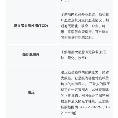
了解颅内及颅外各血管、脑动脉
环血管及其分支的血流情况，判
脑血管血流检测(TCD)
断有无硬化、狭窄、缺血、畸
形、痉挛等血管病变。可对脑血
管疾病进行动态监测。
了解颈部大动脉有无异常(如斑
颈动脉彩超
块、硬化、狭窄)。
眼压就是眼球内部的压力，简称
为眼压。它是眼内容物对眼球壁
施加的均衡压力。 正常人的眼压
稳定在一定范围内，以维持眼球
眼压
的正常形态，同时保证了屈光间
质发挥最大的光学性能。正常眼
压的范围为1.47～2.79kPa（11～
21mmHg)。