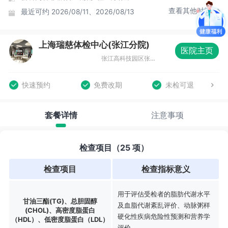
查看其他时间
最近可约
2026/08/11、2026/08/13
上海瑞慈体检中心(张江分院)
医院主页
张江高科技园区张东路1388号15号楼
快速预约
免费改期
未检可退
套餐详情
注意事项
检查项目（25 项）
检查项目
检查指标意义
用于评估受检者的脂肪代谢水平
甘油三酯(TG)、总胆固醇
及血脂代谢紊乱评价、动脉粥样
(CHOL)、高密度脂蛋白
硬化性疾病危险性预测和营养学
（HDL）、低密度脂蛋白（LDL）
评价。