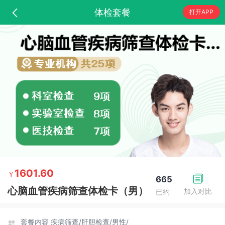
体检套餐
打开APP
1601.60
￥
665
心脑血管疾病筛查体检卡（男）
加入对比
已约
套餐内容
疾病筛查/
肝胆检查/
男性/