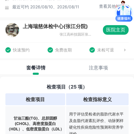
查看其他时间
最近可约
2026/08/10、2026/08/11
上海瑞慈体检中心(张江分院)
医院主页
张江高科技园区张东路1388号15号楼
快速预约
免费改期
未检可退
套餐详情
注意事项
检查项目（25 项）
检查项目
检查指标意义
用于评估受检者的脂肪代谢水平
甘油三酯(TG)、总胆固醇
及血脂代谢紊乱评价、动脉粥样
(CHOL)、高密度脂蛋白
硬化性疾病危险性预测和营养学
（HDL）、低密度脂蛋白（LDL）
评价。