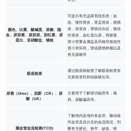
可提示有无泌尿系统疾患：如
急、慢性肾炎，肾盂肾炎，膀胱
炎，尿道炎，肾病综合征，狼疮
颜色、比重、酸碱度、尿糖、隐
血、尿胆素、尿胆原、胆红素、尿
性肾炎，血红蛋白尿，肾梗塞、
蛋白、亚硝酸盐、镜检
肾小管重金属盐及药物导致急性
肾小管坏死，肾或膀胱肿瘤以及
有无尿糖等
通过眼底镜检查了解眼底检查有
眼底检查
无黄斑变性和动脉硬化等。
主要用于了解肾功能异常，痛
尿素（Urea）、肌酐（CR）、尿
酸（UA）
风，尿酸偏高等。
了解颅内及颅外各血管、脑动脉
环血管及其分支的血流情况，判
脑血管血流检测(TCD)
断有无硬化、狭窄、缺血、畸