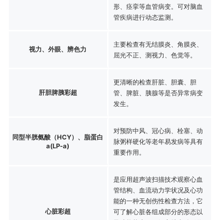
形、痉挛等血管病变。可对脑血
管疾病进行动态监测。
主要检查有无结膜炎、角膜炎、
视力、外眼、辨色力
屈光不正、测视力、色觉等。
更清晰的检查肝脏、胆囊、胆
肝胆脾胰彩超
管、脾脏、胰腺等是否异常病变
发生。
对预防中风、冠心病、栓塞、动
同型半胱氨酸（HCY）、脂蛋白
脉粥样硬化等老年易发病等具有
a(LP-a)
重要作用。
是应用超声波扫描技术观察心血
管结构、血流动力学状况及心功
能的一种无创伤性检查方法，它
心脏彩超
可了解心脏各组成部分的形态以