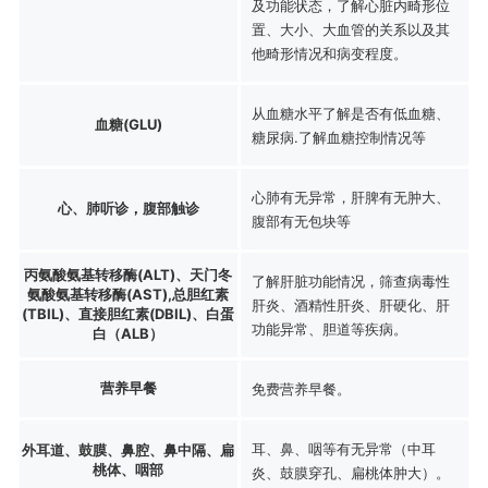
及功能状态，了解心脏内畸形位
置、大小、大血管的关系以及其
他畸形情况和病变程度。
从血糖水平了解是否有低血糖、
血糖(GLU)
糖尿病.了解血糖控制情况等
心肺有无异常，肝脾有无肿大、
心、肺听诊，腹部触诊
腹部有无包块等
丙氨酸氨基转移酶(ALT)、天门冬
了解肝脏功能情况，筛查病毒性
氨酸氨基转移酶(AST),总胆红素
肝炎、酒精性肝炎、肝硬化、肝
(TBIL)、直接胆红素(DBIL)、白蛋
功能异常、胆道等疾病。
白（ALB）
营养早餐
免费营养早餐。
耳、鼻、咽等有无异常（中耳
外耳道、鼓膜、鼻腔、鼻中隔、扁
桃体、咽部
炎、鼓膜穿孔、扁桃体肿大）。