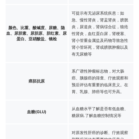
可提示有无泌尿系统疾患：如
急、慢性肾炎，肾盂肾炎，膀胱
炎，尿道炎，肾病综合征，狼疮
颜色、比重、酸碱度、尿糖、隐
血、尿胆素、尿胆原、胆红素、尿
性肾炎，血红蛋白尿，肾梗塞、
蛋白、亚硝酸盐、镜检
肾小管重金属盐及药物导致急性
肾小管坏死，肾或膀胱肿瘤以及
有无尿糖等
系广谱性肿瘤标志物，对大肠
癌、胰腺癌的筛查、疗效观察和
癌胚抗原
预后评估有重要的临床意义。在
胃、乳腺、肺癌等也可升高。
从血糖水平了解是否有低血糖、
血糖(GLU)
糖尿病.了解血糖控制情况等
对原发性肝癌的诊断、疗效观察