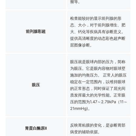
瘤等。
检查能较好的显示前列腺的形
态、大小，对于前列腺增生、肥
前列腺彩超
大、钙化等疾病具有诊断意义。
提供高清晰度的动态彩色超声断
层图像诊断。
眼压就是眼球内部的压力，简称
为眼压。它是眼内容物对眼球壁
施加的均衡压力。 正常人的眼压
稳定在一定范围内，以维持眼球
眼压
的正常形态，同时保证了屈光间
质发挥最大的光学性能。正常眼
压的范围为1.47～2.79kPa（11～
21mmHg)。
反映胃粘膜的变化，是诊断胃部
胃蛋白酶原Ⅱ
病变的辅助依据。