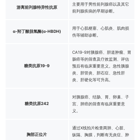
主要用于男性前列腺癌以及其它
游离前列腺特异性抗原
前列腺疾病的早期诊断。
用于心肌梗塞、心肌炎、肌肉损
α-羟丁酸脱氢酶(α-HBDH)
伤等辅助诊断。
CA19-9对胰腺癌、胆道肿瘤、胃
肠癌等的筛查及疗效监测、评估
糖类抗原19-9
预后有临床重要意义。急性胰腺
炎、胆管炎、胆石症、急性肝
炎、肝硬化等可升高。
对胰腺癌、结肠、胃、卵巢、子
糖类抗原242
宫、肺癌的筛查有临床重要意
义。
通过X线拍片检查两肺、心脏、
胸部正位片
纵隔、胸膜，判断有无炎症、肿