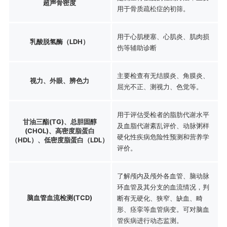
超声骨密度
用于骨质疏松症的初筛。
用于心肌梗塞、心肌炎、肌肉损
乳酸脱氢酶（LDH）
伤等辅助诊断
主要检查有无结膜炎、角膜炎、
视力、外眼、辨色力
屈光不正、测视力、色觉等。
用于评估受检者的脂肪代谢水平
甘油三酯(TG)、总胆固醇
及血脂代谢紊乱评价、动脉粥样
(CHOL)、高密度脂蛋白
硬化性疾病危险性预测和营养学
（HDL）、低密度脂蛋白（LDL）
评价。
了解颅内及颅外各血管、脑动脉
环血管及其分支的血流情况，判
脑血管血流检测(TCD)
断有无硬化、狭窄、缺血、畸
形、痉挛等血管病变。可对脑血
管疾病进行动态监测。