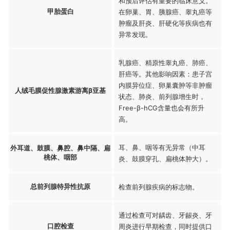
和预后评估有重要的临床意义。
甲胎蛋白
在卵巢、胃、胰腺癌、睾丸癌等
肿瘤及肝炎、肝硬化等疾病也有
异常发现。
乳腺癌、精原性睾丸癌、肺癌、
肝癌等。其他影响因素：患子宫
内膜异位症、卵巢囊肿等非肿瘤
人绒毛膜促性腺激素游离β亚基
状态、肺炎、前列腺增生时，
Free-β-hCG含量也会有所升
高。
耳、鼻、咽等有无异常（中耳
外耳道、鼓膜、鼻腔、鼻中隔、扁
桃体、咽部
炎、鼓膜穿孔、扁桃体肿大）。
总前列腺特异性抗原
检查前列腺疾病的标志物。
通过检查可对龋齿、牙龈炎、牙
口腔检查
周炎进行早期检查，同时提供口