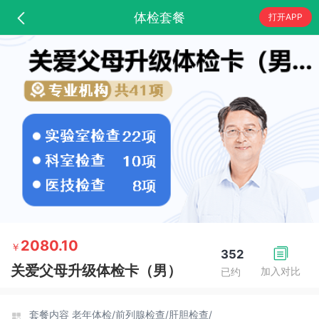
体检套餐
打开APP
2080.10
￥
352
关爱父母升级体检卡（男）
加入对比
已约
套餐内容
老年体检/
前列腺检查/
肝胆检查/