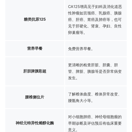
CA125增高见于妇科及消化道恶
性肿瘤如宫颈癌、乳腺癌、胰腺
糖类抗原125
癌、肝癌、胃癌及肺癌等，也可
见于肝硬化、肾衰、孕妇、良性
卵巢瘤等。
营养早餐
免费营养早餐。
更清晰的检查肝脏、胆囊、胆
肝胆脾胰彩超
管、脾脏、胰腺等是否异常病变
发生。
了解椎体曲度、椎体异常改变、
腰椎侧位片
腰骶角大小等。
对小细胞肺癌、神经母细胞瘤的
神经元特异性烯醇化酶
早期诊断及评估预后有临床重要
意义。