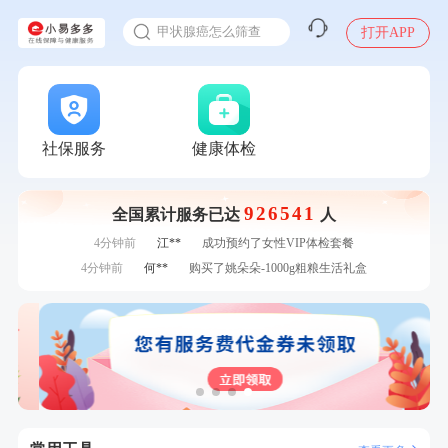
入职体检在线预约
7分钟前
潘*
购买了美的1.5L电热水壶HJ1522
甲状腺癌怎么筛查
打开APP
刚刚
周**
购买了BP3颈椎热敷枕
刚刚
周**
购买了BP3颈椎热敷枕
刚刚
江**
成功预约了女性VIP体检套餐
刚刚
江**
成功预约了女性VIP体检套餐
1分钟前
刘**
成功预约了入职体检套餐
社保服务
健康体检
1分钟前
谭**
购买了中粮可益康红豆薏米粉500g
2分钟前
毛**
购买了汤臣倍健多维男士多种维生素矿物质片1.5g*60片*2
瓶
926541
全国累计服务已达
人
2分钟前
郑**
成功预约了脑血管系统套餐
4分钟前
江**
成功预约了女性VIP体检套餐
4分钟前
何**
购买了姚朵朵-1000g粗粮生活礼盒
6分钟前
王*
购买了公牛环球旅行转换器—L07
6分钟前
周**
成功预约了男性健康套餐
7分钟前
林**
成功预约了女性健康套餐二档
7分钟前
潘*
购买了美的1.5L电热水壶HJ1522
刚刚
周**
购买了BP3颈椎热敷枕
刚刚
周**
购买了BP3颈椎热敷枕