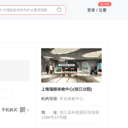
十大理由告诉你为什么要买保险
登录 / 注册
入职体检在线预约
2025年了，给父母预约体检
上海瑞慈体检中心(张江分院)
机构等级
:
专业体检中心
手机购买:
地址
:
张江高科技园区张东路
1388号15号楼