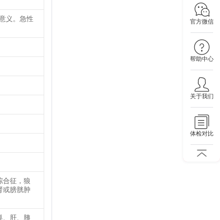
要意义。急性
官方微信
帮助中心
关于我们
体检对比
综合征，狼
肾或膀胱肿
巢、肝、胰