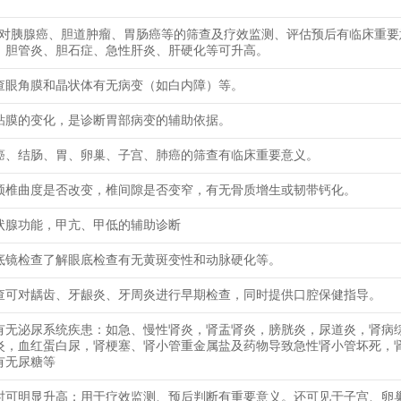
9-9对胰腺癌、胆道肿瘤、胃肠癌等的筛查及疗效监测、评估预后有临床重
、胆管炎、胆石症、急性肝炎、肝硬化等可升高。
查眼角膜和晶状体有无病变（如白内障）等。
粘膜的变化，是诊断胃部病变的辅助依据。
癌、结肠、胃、卵巢、子宫、肺癌的筛查有临床重要意义。
颈椎曲度是否改变，椎间隙是否变窄，有无骨质增生或韧带钙化。
状腺功能，甲亢、甲低的辅助诊断
底镜检查了解眼底检查有无黄斑变性和动脉硬化等。
查可对龋齿、牙龈炎、牙周炎进行早期检查，同时提供口腔保健指导。
有无泌尿系统疾患：如急、慢性肾炎，肾盂肾炎，膀胱炎，尿道炎，肾病
炎，血红蛋白尿，肾梗塞、肾小管重金属盐及药物导致急性肾小管坏死，
有无尿糖等
时可明显升高；用于疗效监测、预后判断有重要意义。还可见于子宫、卵