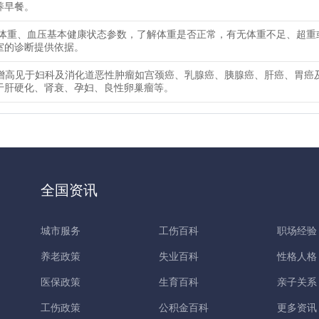
养早餐。
、体重、血压基本健康状态参数，了解体重是否正常，有无体重不足、超重
室的诊断提供依据。
25增高见于妇科及消化道恶性肿瘤如宫颈癌、乳腺癌、胰腺癌、肝癌、胃癌
于肝硬化、肾衰、孕妇、良性卵巢瘤等。
全国资讯
城市服务
工伤百科
职场经验
养老政策
失业百科
性格人格
医保政策
生育百科
亲子关系
工伤政策
公积金百科
更多资讯