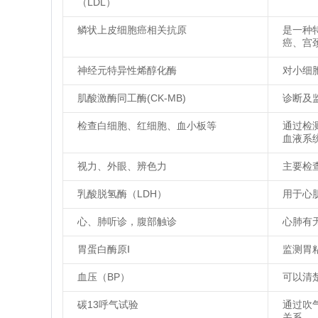
（LDL）
鳞状上皮细胞癌相关抗原
是一种
癌、宫
神经元特异性烯醇化酶
对小细
肌酸激酶同工酶(CK-MB)
诊断及
检查白细胞、红细胞、血小板等
通过检
血液系
视力、外眼、辨色力
主要检
乳酸脱氢酶（LDH）
用于心
心、肺听诊，腹部触诊
心肺有
胃蛋白酶原Ⅰ
监测胃
血压（BP）
可以清
碳13呼气试验
通过吹
关系。