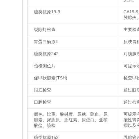
糖类抗原19-9
CA1
胰腺炎
裂隙灯检查
主要检
胃蛋白酶原Ⅱ
反映胃
糖类抗原242
对胰腺
颈椎侧位片
可提示
促甲状腺素(TSH)
检查甲
眼底检查
通过眼
口腔检查
通过检
颜色、比重、酸碱度、尿糖、隐血、尿
可提示
胆素、尿胆原、胆红素、尿蛋白、亚硝
疮性肾
酸盐、镜检
瘤以及
糖类抗原153
乳腺癌