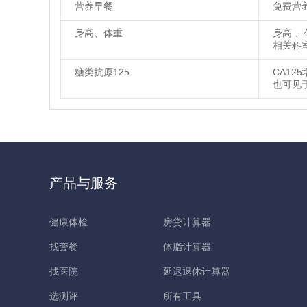
营养早餐
免费营
身高、体重
身高 
相关科
糖类抗原125
CA1
也可见
产品与服务
健康体检
房贷计算器
找套餐
体脂计算器
找医院
延迟退休计算器
选测评
所有工具