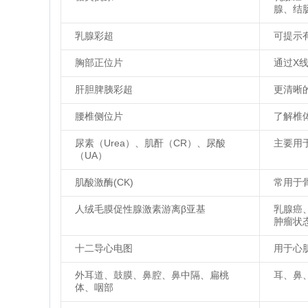
腺、结
乳腺彩超
可提示
胸部正位片
通过X
肝胆脾胰彩超
更清晰
腰椎侧位片
了解椎
尿素（Urea）、肌酐（CR）、尿酸
主要用
（UA）
肌酸激酶(CK)
常用于
人绒毛膜促性腺激素游离β亚基
乳腺癌
肿瘤状态
十二导心电图
用于心
外耳道、鼓膜、鼻腔、鼻中隔、扁桃
耳、鼻
体、咽部