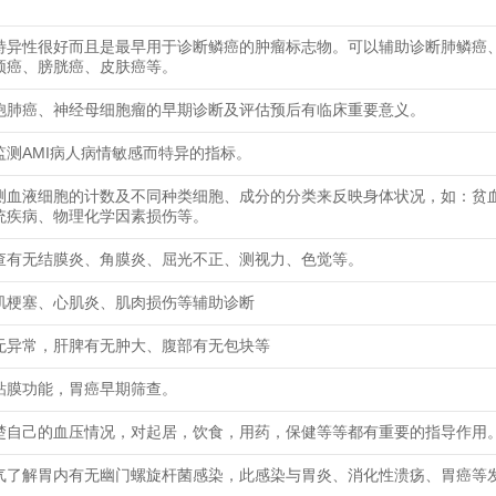
特异性很好而且是最早用于诊断鳞癌的肿瘤标志物。可以辅助诊断肺鳞癌
颈癌、膀胱癌、皮肤癌等。
胞肺癌、神经母细胞瘤的早期诊断及评估预后有临床重要意义。
监测AMI病人病情敏感而特异的指标。
测血液细胞的计数及不同种类细胞、成分的分类来反映身体状况，如：贫
统疾病、物理化学因素损伤等。
查有无结膜炎、角膜炎、屈光不正、测视力、色觉等。
肌梗塞、心肌炎、肌肉损伤等辅助诊断
无异常，肝脾有无肿大、腹部有无包块等
粘膜功能，胃癌早期筛查。
楚自己的血压情况，对起居，饮食，用药，保健等等都有重要的指导作用
气了解胃内有无幽门螺旋杆菌感染，此感染与胃炎、消化性溃疡、胃癌等