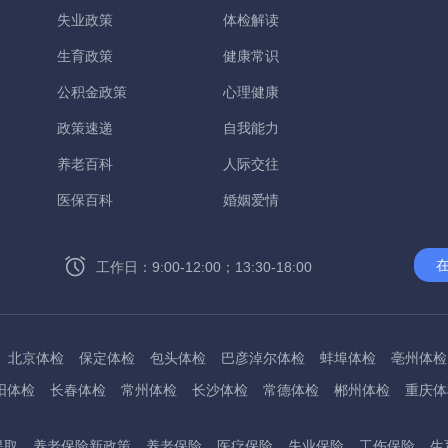
失业政策
体检解读
生育政策
健康常识
公积金政策
心理健康
政策速递
自我能力
养老百科
人际交往
医保百科
婚姻爱情
工作日：9:00-12:00；13:30-18:00
北京体检
保定体检
包头体检
巴彦淖尔体检
蚌埠体检
亳州体检
阳体检
长春体检
常州体检
长沙体检
常德体检
郴州体检
重庆体
州体检
东方体检
德阳体检
达州体检
大理体检
石嘴山体检
鄂尔
提取
养老保险新政策
养老保险
医疗保险
失业保险
工伤保险
生