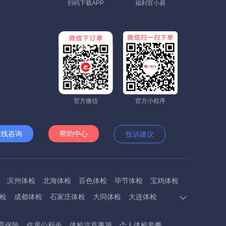
扫码下载APP
福利官小易
官方微信
官方小程序
在线咨询
帮助中心
投诉建议
滨州体检
北海体检
百色体检
毕节体检
宝鸡体检
检
成都体检
石家庄体检
大同体检
大连体检
多斯体检
鄂州体检
抚顺体检
阜阳体检
福州体检
育保险
住房公积金
体检注意事项
个人体检套餐