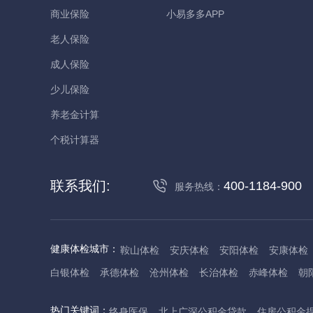
商业保险
小易多多APP
老人保险
成人保险
少儿保险
养老金计算
个税计算器
联系我们:
400-1184-900
服务热线：
健康体检城市：
鞍山体检
安庆体检
安阳体检
安康体检
白银体检
承德体检
沧州体检
长治体检
赤峰体检
朝
丹东体检
大庆体检
东营体检
德州体检
东莞体检
儋
热门关键词：
终身医保
北上广深公积金贷款
住房公积金