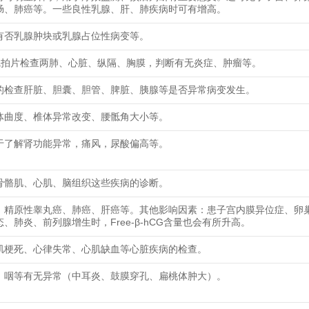
肠、肺癌等。一些良性乳腺、肝、肺疾病时可有增高。
有否乳腺肿块或乳腺占位性病变等。
线拍片检查两肺、心脏、纵隔、胸膜，判断有无炎症、肿瘤等。
的检查肝脏、胆囊、胆管、脾脏、胰腺等是否异常病变发生。
体曲度、椎体异常改变、腰骶角大小等。
于了解肾功能异常，痛风，尿酸偏高等。
骨骼肌、心肌、脑组织这些疾病的诊断。
、精原性睾丸癌、肺癌、肝癌等。其他影响因素：患子宫内膜异位症、卵
、肺炎、前列腺增生时，Free-β-hCG含量也会有所升高。
肌梗死、心律失常、心肌缺血等心脏疾病的检查。
、咽等有无异常（中耳炎、鼓膜穿孔、扁桃体肿大）。