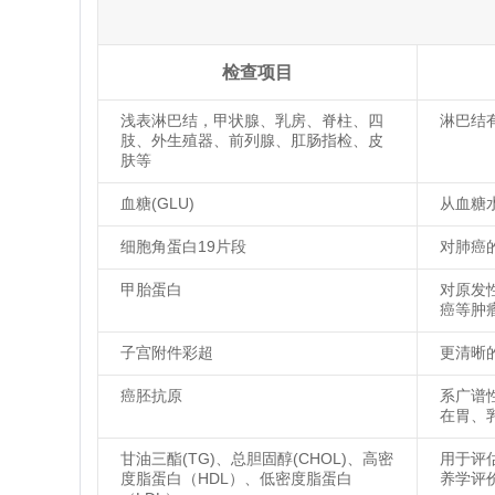
检查项目
浅表淋巴结，甲状腺、乳房、脊柱、四
淋巴结
肢、外生殖器、前列腺、肛肠指检、皮
肤等
血糖(GLU)
从血糖
细胞角蛋白19片段
对肺癌
甲胎蛋白
对原发
癌等肿
子宫附件彩超
更清晰
癌胚抗原
系广谱
在胃、
甘油三酯(TG)、总胆固醇(CHOL)、高密
用于评
度脂蛋白（HDL）、低密度脂蛋白
养学评