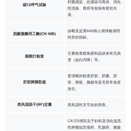
杆菌感染，此感染与胃炎、消化
碳13呼气试验
性溃疡、胃癌等发病有密切关
系。
诊断及监测AMI病人病情敏感而
肌酸激酶同工酶(CK-MB)
特异的指标。
主要检查眼角膜和晶状体有无病
裂隙灯检查
变（如白内障）等。
更清晰的检查肝脏、胆囊、胆
肝胆脾胰彩超
管、脾脏、胰腺等是否异常病变
发生。
类风湿因子(RF)定量
类风湿性关节炎的筛查。
CA125增高见于妇科及消化道恶
性肿瘤如宫颈癌、乳腺癌、胰腺