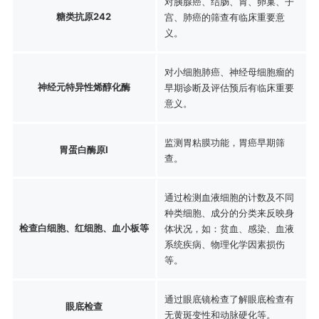
对胰腺癌、结肠、胃、卵巢、子
糖类抗原242
宫、肺癌的筛查有临床重要意
义。
对小细胞肺癌、神经母细胞瘤的
神经元特异性烯醇化酶
早期诊断及评估预后有临床重要
意义。
监测胃粘膜功能，胃癌早期筛
胃蛋白酶原Ⅰ
查。
通过检测血液细胞的计数及不同
种类细胞、成分的分类来反映身
检查白细胞、红细胞、血小板等
体状况，如：贫血、感染、血液
系统疾病、物理化学因素损伤
等。
通过眼底镜检查了解眼底检查有
眼底检查
无黄斑变性和动脉硬化等。