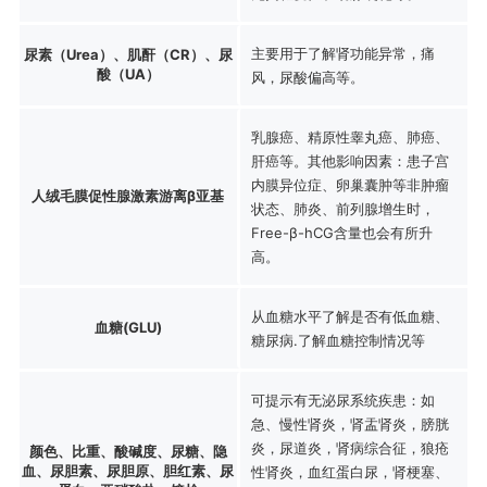
主要用于了解肾功能异常，痛
尿素（Urea）、肌酐（CR）、尿
酸（UA）
风，尿酸偏高等。
乳腺癌、精原性睾丸癌、肺癌、
肝癌等。其他影响因素：患子宫
内膜异位症、卵巢囊肿等非肿瘤
人绒毛膜促性腺激素游离β亚基
状态、肺炎、前列腺增生时，
Free-β-hCG含量也会有所升
高。
从血糖水平了解是否有低血糖、
血糖(GLU)
糖尿病.了解血糖控制情况等
可提示有无泌尿系统疾患：如
急、慢性肾炎，肾盂肾炎，膀胱
炎，尿道炎，肾病综合征，狼疮
颜色、比重、酸碱度、尿糖、隐
血、尿胆素、尿胆原、胆红素、尿
性肾炎，血红蛋白尿，肾梗塞、