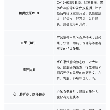
CA19-9对胰腺癌、胆道肿瘤、胃
肠癌等的筛查及疗效监测、评估
糖类抗原19-9
预后有临床重要意义。急性胰腺
炎、胆管炎、胆石症、急性肝
炎、肝硬化等可升高。
可以清楚自己的血压情况，对起
血压（BP）
居，饮食，用药，保健等等都有
重要的指导作用。
系广谱性肿瘤标志物，对大肠
癌、胰腺癌的筛查、疗效观察和
癌胚抗原
预后评估有重要的临床意义。在
胃、乳腺、肺癌等也可升高。
心肺有无异常，肝脾有无肿大、
心、肺听诊，腹部触诊
腹部有无包块等