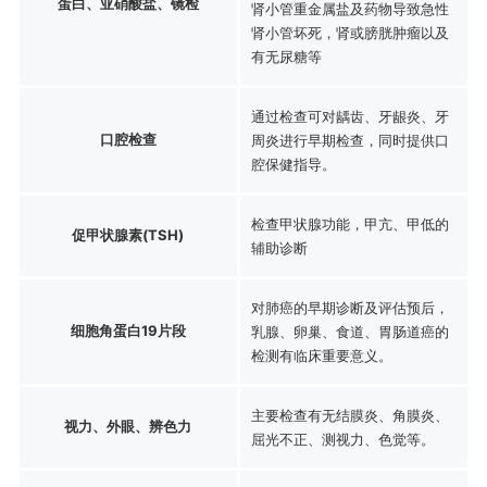
蛋白、亚硝酸盐、镜检
肾小管重金属盐及药物导致急性
肾小管坏死，肾或膀胱肿瘤以及
有无尿糖等
通过检查可对龋齿、牙龈炎、牙
口腔检查
周炎进行早期检查，同时提供口
腔保健指导。
检查甲状腺功能，甲亢、甲低的
促甲状腺素(TSH)
辅助诊断
对肺癌的早期诊断及评估预后，
细胞角蛋白19片段
乳腺、卵巢、食道、胃肠道癌的
检测有临床重要意义。
主要检查有无结膜炎、角膜炎、
视力、外眼、辨色力
屈光不正、测视力、色觉等。