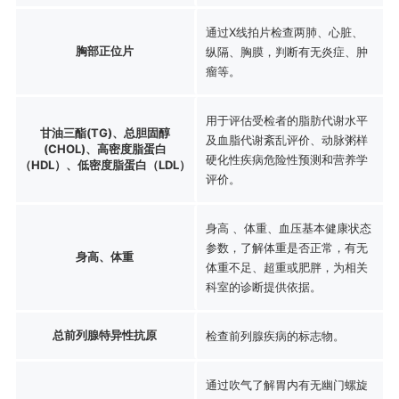
通过X线拍片检查两肺、心脏、
胸部正位片
纵隔、胸膜，判断有无炎症、肿
瘤等。
用于评估受检者的脂肪代谢水平
甘油三酯(TG)、总胆固醇
及血脂代谢紊乱评价、动脉粥样
(CHOL)、高密度脂蛋白
硬化性疾病危险性预测和营养学
（HDL）、低密度脂蛋白（LDL）
评价。
身高 、体重、血压基本健康状态
参数，了解体重是否正常，有无
身高、体重
体重不足、超重或肥胖，为相关
科室的诊断提供依据。
总前列腺特异性抗原
检查前列腺疾病的标志物。
通过吹气了解胃内有无幽门螺旋