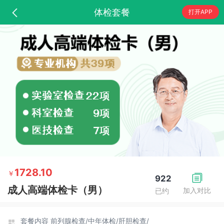
体检套餐
打开APP
1728.10
￥
922
成人高端体检卡（男）
加入对比
已约
套餐内容
前列腺检查/
中年体检/
肝胆检查/