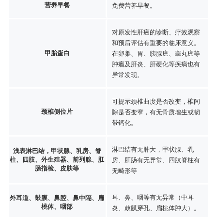
营养早餐
免费营养早餐。
对原发性肝癌的诊断、疗效观察
和预后评估有重要的临床意义。
甲胎蛋白
在卵巢、胃、胰腺癌、睾丸癌等
肿瘤及肝炎、肝硬化等疾病也有
异常发现。
可提示颈椎曲度是否改变，椎间
颈椎侧位片
隙是否变窄，有无骨质增生或韧
带钙化。
淋巴结有无肿大，甲状腺、乳
浅表淋巴结，甲状腺、乳房、脊
柱、四肢、外生殖器、前列腺、肛
房、肛肠有无异常、四肢脊柱有
肠指检、皮肤等
无畸形等
耳、鼻、咽等有无异常（中耳
外耳道、鼓膜、鼻腔、鼻中隔、扁
桃体、咽部
炎、鼓膜穿孔、扁桃体肿大）。